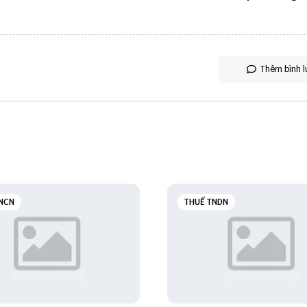
Thêm bình l
NCN
THUẾ TNDN