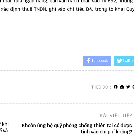
 toán qua ngân hàng, bạn vẫn hạch toán vào TK 632, nhưng 
i xác định thuế TNDN, ghi vào chỉ tiêu B4, trong tờ khai Qu
facebook
twitter
THEO DÕI:
BÀI VIẾT TIẾP
 khi
Khoản ủng hộ quỹ phòng chống thiên tai có được
ế và
tính vào chi phí không?