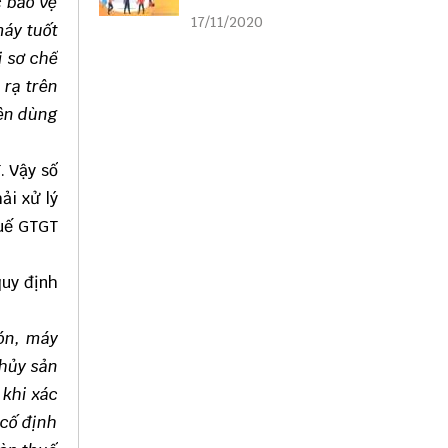
c bảo vệ
liên kết
17/11/2020
máy tuốt
ị sơ chế
 rạ trên
yên dùng
. Vậy số
ải xử lý
huế GTGT
quy định
bón, máy
thủy sản
 khi xác
 cố định