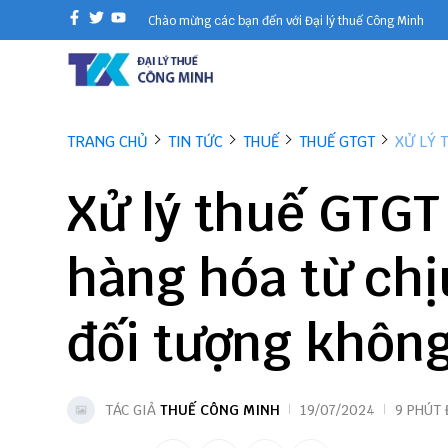
Chào mừng các bạn đến với Đại lý thuế Công Minh
TRANG CHỦ
TIN TỨC
THUẾ
THUẾ GTGT
XỬ LÝ 
Xử lý thuế GTGT
hàng hóa từ ch
đối tượng khôn
TÁC GIẢ
THUẾ CÔNG MINH
19/07/2024
9 PHÚT