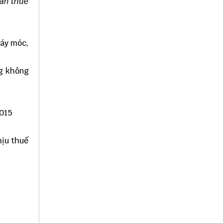
oàn thuế
máy móc,
ng không
2015
hịu thuế