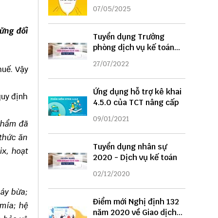
DỤNG
07/05/2025
hững đối
Tuyển dụng Trưởng
phòng dịch vụ kế toán
năm 2022
27/07/2022
huế. Vậy
Ứng dụng hỗ trợ kê khai
quy định
4.5.0 của TCT nâng cấp
09/01/2021
 phẩm đã
 thức ăn
Tuyển dụng nhân sự
ix, hoạt
2020 - Dịch vụ kế toán
02/12/2020
máy bừa;
Điểm mới Nghị định 132
 mía; hệ
năm 2020 về Giao dịch