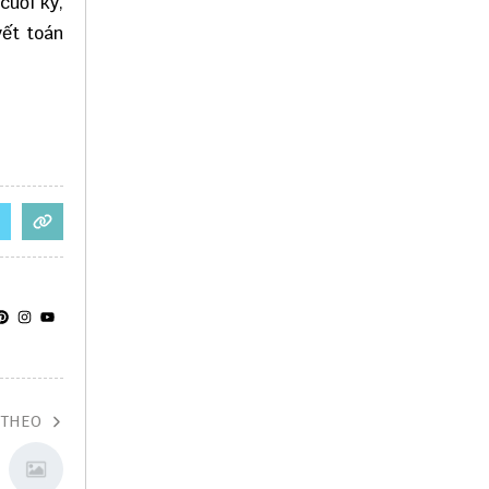
cuối kỳ,
yết toán
 THEO