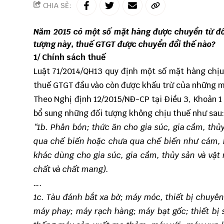
CHIA SẺ:
Năm 2015 có một số mặt hàng được chuyển từ đối
tượng này, thuế GTGT được chuyển đổi thế nào?
1/ Chính sách thuế
Luật 71/2014/QH13 quy định một số mặt hàng chịu 
thuế GTGT đầu vào còn được khấu trừ của những mặ
Theo Nghị định 12/2015/NĐ-CP tại Điều 3, Khoản 1
bổ sung những đối tượng không chịu thuế như sau:
“1b. Phân bón; thức ăn cho gia súc, gia cầm, thủ
qua chế biến hoặc chưa qua chế biến như cám, bã
khác dùng cho gia súc, gia cầm, thủy sản và vật
chất và chất mang).
….
1c. Tàu đánh bắt xa bờ; máy móc, thiết bị chuy
máy phay; máy rạch hàng; máy bạt gốc; thiết bị