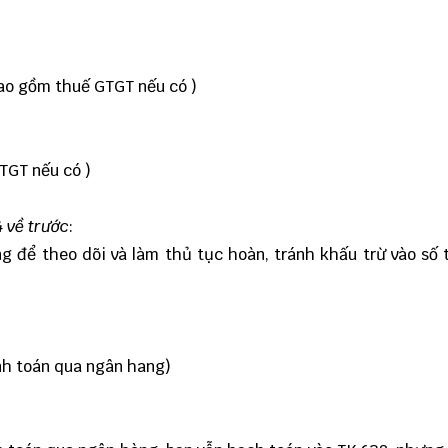
 bao gồm thuế GTGT nếu có )
GTGT nếu có )
4 về trước
:
g để theo dõi và làm thủ tục hoàn, tránh khấu trừ vào số 
nh toán qua ngân hang)