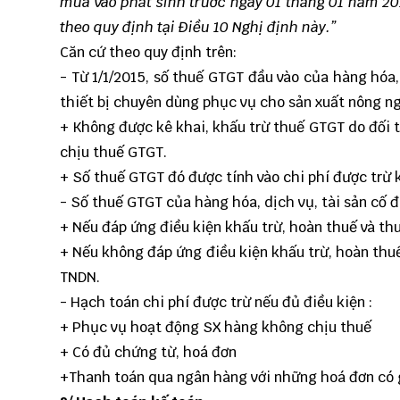
mua vào phát sinh trước ngày 01 tháng 01 năm 20
theo quy định tại Điều 10 Nghị định này.”
Căn cứ theo quy định trên:
- Từ 1/1/2015, số thuế GTGT đầu vào của hàng hóa,
thiết bị chuyên dùng phục vụ cho sản xuất nông ng
+ Không được kê khai, khấu trừ thuế GTGT do đối 
chịu thuế GTGT.
+ Số thuế GTGT đó được tính vào chi phí được trừ 
- Số thuế GTGT của hàng hóa, dịch vụ, tài sản cố 
+ Nếu đáp ứng điều kiện khấu trừ, hoàn thuế và th
+ Nếu không đáp ứng điều kiện khấu trừ, hoàn thuế
TNDN.
- Hạch toán chi phí được trừ nếu đủ điều kiện :
+ Phục vụ hoạt động SX hàng không chịu thuế
+ Có đủ chứng từ, hoá đơn
+Thanh toán qua ngân hàng với những hoá đơn có gi