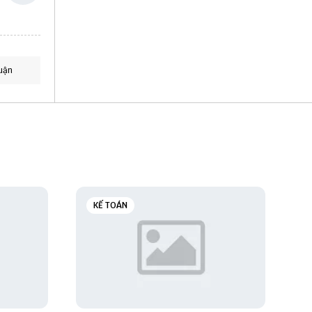
uận
KẾ TOÁN