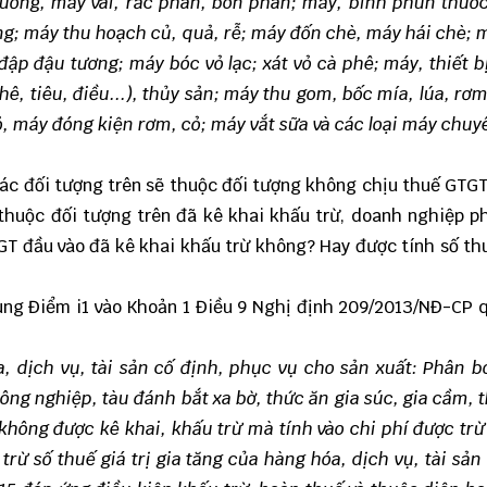
uống, máy vãi, rắc phân, bón phân; máy, bình phun thuố
ông; máy thu hoạch củ, quả, rễ; máy đốn chè, máy hái chè; 
đập đậu tương; máy bóc vỏ lạc; xát vỏ cà phê; máy, thiết b
hê, tiêu, điều...), thủy sản; máy thu gom, bốc mía, lúa, rơm
, máy đóng kiện rơm, cỏ; máy vắt sữa và các loại máy chu
các đối tượng trên sẽ thuộc đối tượng không chịu thuế GTGT
huộc đối tượng trên đã kê khai khấu trừ, doanh nghiệp ph
T đầu vào đã kê khai khấu trừ không? Hay được tính số t
ung Điểm i1 vào Khoản 1 Điều 9 Nghị định 209/2013/NĐ-CP 
óa, dịch vụ, tài sản cố định, phục vụ cho sản xuất: Phân 
ông nghiệp, tàu đánh bắt xa bờ, thức ăn gia súc, gia cầm, 
 không được kê khai, khấu trừ mà tính vào chi phí được trừ
rừ số thuế giá trị gia tăng của hàng hóa, dịch vụ, tài sản