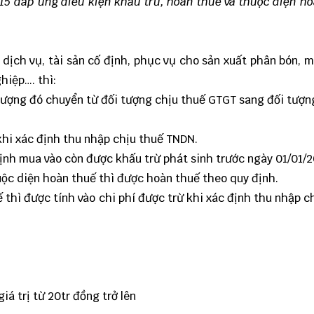
15 đáp ứng điều kiện khấu trừ, hoàn thuế và thuộc diện h
 dịch vụ, tài sản cố định, phục vụ cho sản xuất phân bón, 
hiệp…. thì:
tượng đó chuyển từ đối tượng chịu thuế GTGT sang đối tượ
khi xác định thu nhập chịu thuế TNDN.
định mua vào còn được khấu trừ phát sinh trước ngày 01/01/
uộc diện hoàn thuế thì được hoàn thuế theo quy định.
 thì được tính vào chi phí được trừ khi xác định thu nhập c
á trị từ 20tr đồng trở lên