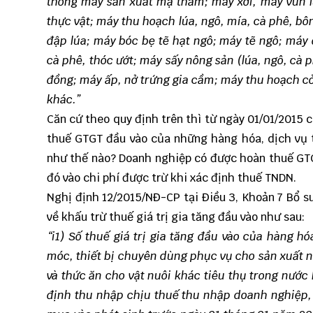
thống máy sản xuất mạ thảm; máy xới, máy vun l
thực vật; máy thu hoạch lúa, ngô, mía, cà phê, b
đập lúa; máy bóc bẹ tẽ hạt ngô; máy tẽ ngô; máy 
cà phê, thóc ướt; máy sấy nông sản (lúa, ngô, cà p
đồng; máy ấp, nở trứng gia cầm; máy thu hoạch cỏ
khác.”
Căn cứ theo quy định trên thì từ ngày 01/01/2015 
thuế GTGT đầu vào của những hàng hóa, dịch vụ t
như thế nào? Doanh nghiệp có được hoàn thuế GTG
đó vào chi phí được trừ khi xác định thuế TNDN.
Nghị định 12/2015/NĐ-CP tại Điều 3, Khoản 7 Bổ s
về khấu trừ thuế giá trị gia tăng đầu vào như sau:
“i1) Số thuế giá trị gia tăng đầu vào của hàng h
móc, thiết bị chuyên dùng phục vụ cho sản xuất n
và thức ăn cho vật nuôi khác tiêu thụ trong nước
định thu nhập chịu thuế thu nhập doanh nghiệp, t