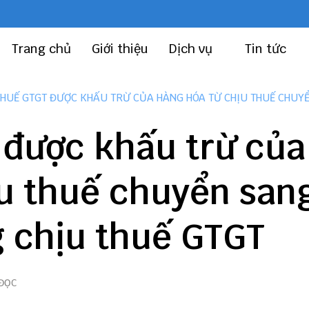
Trang chủ
Giới thiệu
Dịch vụ
Tin tức
THUẾ GTGT ĐƯỢC KHẤU TRỪ CỦA HÀNG HÓA TỪ CHỊU THUẾ CHUY
 được khấu trừ của
ịu thuế chuyển san
g chịu thuế GTGT
 ĐỌC