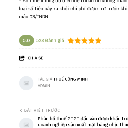
- Số thuế không đủ điều kiện hoàn do không thanh
loại số tiền này ra khỏi chi phí được trừ trước kh
mẫu 03/TNDN
5.0
523
Đánh giá
CHIA SẺ
TÁC GIẢ
THUẾ CÔNG MINH
ADMIN
BÀI VIẾT TRƯỚC
Phân bổ thuế GTGT đầu vào được khấu trừ
doanh nghiệp sản xuất mặt hàng chịu thu