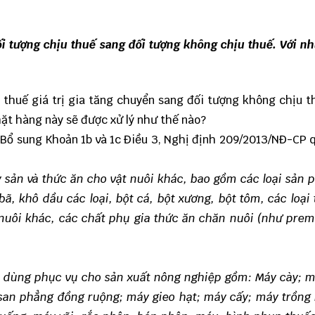
 tượng chịu thuế sang đối tượng không chịu thuế. Với n
thuế giá trị gia tăng chuyển sang đối tượng không chịu t
t hàng này sẽ được xử lý như thế nào?
 Bổ sung Khoản 1b và 1c Điều 3, Nghị định 209/2013/NĐ-CP 
y sản và thức ăn cho vật nuôi khác, bao gồm các loại sản
, khô dầu các loại, bột cá, bột xương, bột tôm, các loại
 nuôi khác, các chất phụ gia thức ăn chăn nuôi (như prem
ên dùng phục vụ cho sản xuất nông nghiệp gồm: Máy cày; 
 san phẳng đồng ruộng; máy gieo hạt; máy cấy; máy trồng