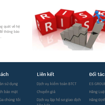
ng quát về hệ
 để thông báo
.
sách
Liên kết
Đối tác
ản sử dụng
Dịch vụ kiểm toán BTCT
ES GROU
ch bảo mật
Chuyển giá
Hãng Luậ
ủa chúng tôi
Dịch vụ lập hồ sơ giao dịch
Hãng Địn