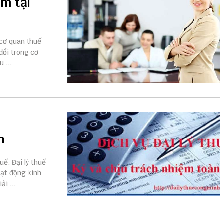
ăm tại
 cơ quan thuế
đổi trong cơ
 ...
h
ế, Đại lý thuế
ạt động kinh
i ...