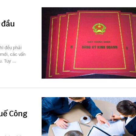
 đầu
hì đều phải
 mới, các vấn
 Tuy ...
huế Công