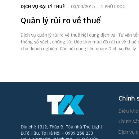
DỊCH VỤ ĐẠI LÝ THUẾ
03/03/2015
2 PHÚT ĐỌC
Quản lý rủi ro về thuế
Dịch vụ quản lý rủi ro về thuế Nội dung dịch vụ: Tư vấn tổ
thống sổ sách, chứng từ; Ước tính mức độ rủi ro về thuế
cho doanh nghiệp; Các nội dung liên quan: Dịch vụ Đại lý ..
Chính 
Điều kho
Chính sá
Địa chỉ: 1312, Tháp B, Tòa nhà The Light,
Dịch vụ c
Đ.Tố Hữu, Tp.Hà Nội - 0989 258 233