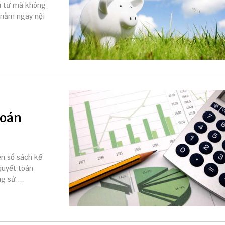
u tư mà không
 nằm ngay nội
toán
ện sổ sách kế
 quyết toán
 sử ...