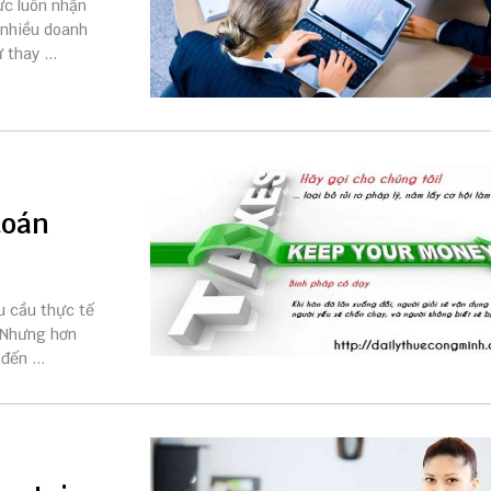
vực luôn nhận
 nhiều doanh
thay ...
toán
u cầu thực tế
. Nhưng hơn
đến ...