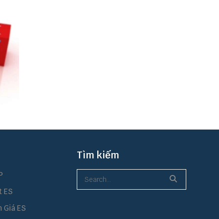
Tìm kiếm
P
t ES
h Giá ES