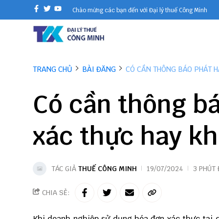
Chào mừng các bạn đến với Đại lý thuế Công Minh
TRANG CHỦ
BÀI ĐĂNG
CÓ CẦN THÔNG BÁO PHÁT H
Có cần thông b
xác thực hay kh
TÁC GIẢ
THUẾ CÔNG MINH
19/07/2024
3 PHÚT
CHIA SẺ:
Khi doanh nghiệp sử dụng
hóa đơn xác thực
tại 