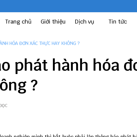
Trang chủ
Giới thiệu
Dịch vụ
Tin tức
ÀNH HÓA ĐƠN XÁC THỰC HAY KHÔNG ?
áo phát hành hóa đ
ông ?
 ĐỌC
doanh nghiệp mình thì bắt buộc phải
lập thông báo phát h