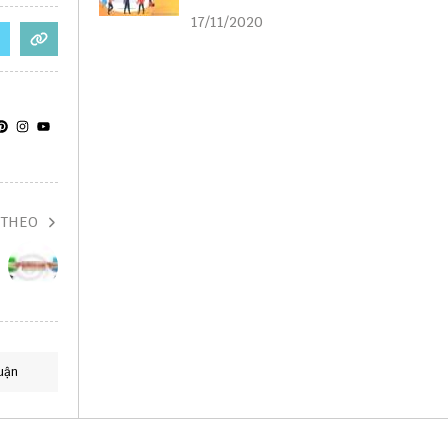
liên kết
17/11/2020
 THEO
uận