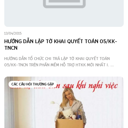
13/04/2015
HƯỚNG DẪN LẬP TỜ KHAI QUYẾT TOÁN 05/KK-
TNCN
HƯỚNG DẪN TỔ CHỨC CHI TRẢ LẬP TỜ KHAI QUYẾT TOÁN
05/KK-TNCN TRÊN PHẦN MỀM HỖ TRỢ HTKK MỚI NHẤT I. ...
CÁC CÂU HỎI THƯỜNG GẶP