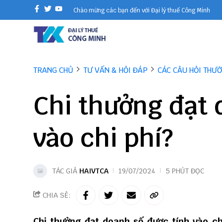
Chào mừng các bạn đến với Đại lý thuế Công Minh
TRANG CHỦ
TƯ VẤN & HỎI ĐÁP
CÁC CÂU HỎI THƯ
Chi thưởng đạt 
vào chi phí?
TÁC GIẢ
HAIVTCA
19/07/2024
5 PHÚT ĐỌC
CHIA SẺ:
Chi thưởng đạt doanh số được tính vào c