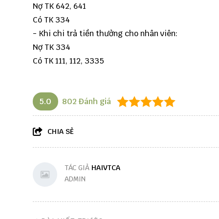
Nợ TK 642, 641
Có TK 334
- Khi chi trả tiền thưởng cho nhân viên:
Nợ TK 334
Có TK 111, 112, 3335
5.0
802
Đánh giá
CHIA SẺ
TÁC GIẢ
HAIVTCA
ADMIN