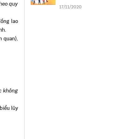
liên kết
theo quy
17/11/2020
đồng lao
nh.
n quan),
ặc không
biểu lũy