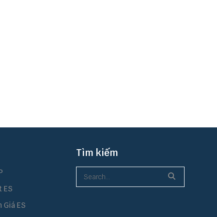
Tìm kiếm
P
t ES
h Giá ES