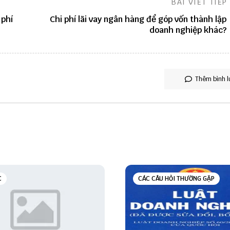
BÀI VIẾT TIẾP
 phí
Chi phí lãi vay ngân hàng để góp vốn thành lập
doanh nghiệp khác?
Thêm bình l
C
CÁC CÂU HỎI THƯỜNG GẶP