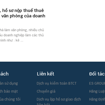
, hồ sơ nộp thuế thuê
 văn phòng của doanh
nhà làm văn phòng, nhiều chủ
ầu doanh nghiệp làm các thủ
ình như : kê ...
sách
Liên kết
Đối tác
ản sử dụng
Dịch vụ kiểm toán BTCT
ES GROU
ch bảo mật
Chuyển giá
Hãng Luậ
ủa chúng tôi
Dịch vụ lập hồ sơ giao dịch
Hãng Địn
liên kết