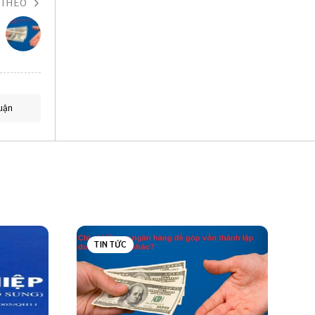
 THEO
uận
TIN TỨC