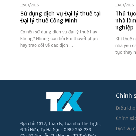
12/04/2015
13/04/2015
Sử dụng dịch vụ Đại lý thuế tại
Thủ tục
Đại lý thuế Công Minh
nhà làm
nghiệp
Có nên sử dụng dịch vụ đại lý thuế hay
không? Những câu hỏi khi thuyết phục
Khi thuế 
hay trao đổi về các dịch ...
nhà yêu c
tục thay m
Chính 
Điều kho
Chính sá
Địa chỉ: 1312, Tháp B, Tòa nhà The Light,
Dịch vụ c
Đ.Tố Hữu, Tp.Hà Nội - 0989 258 233
CN: 52 Nguyễn Thị Nhung, TP Thủ Đức,