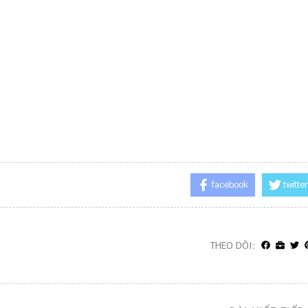
facebook
twitter
THEO DÕI: