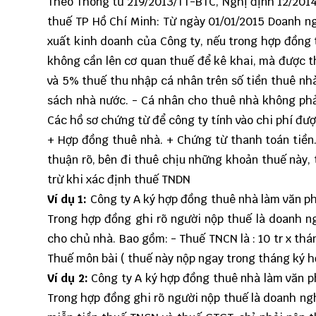
Theo Thông tư 219/2013/TT-BTC, Nghị định 12/201
thuế TP Hồ Chí Minh: Từ ngày 01/01/2015 Doanh n
xuất kinh doanh của Công ty, nếu trong hợp đồng 
không cần lên cơ quan thuế để kê khai, mà được t
và 5% thuế thu nhập cá nhân trên số tiền thuê nh
sách nhà nước. - Cá nhân cho thuê nhà không phải
Các hồ sơ chứng từ để công ty tính vào chi phí đư
+ Hợp đồng thuê nhà. + Chứng từ thanh toán tiền
thuận rõ, bên đi thuê chịu những khoản thuế này,
trừ khi xác định thuế TNDN
Ví dụ 1:
Công ty A ký hợp đồng thuê nhà làm văn ph
Trong hợp đồng ghi rõ người nộp thuế là doanh ng
cho chủ nhà. Bao gồm: - Thuế TNCN là : 10 tr x thá
Thuế môn bài ( thuế này nộp ngay trong tháng ký h
Ví dụ 2:
Công ty A ký hợp đồng thuê nhà làm văn p
Trong hợp đồng ghi rõ người nộp thuế là doanh ng