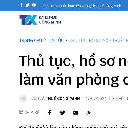
Chào mừng các bạn đến với Đại lý thuế Công Minh
TRANG CHỦ
TIN TỨC
THỦ TỤC, HỒ SƠ NỘP THUẾ 
Thủ tục, hồ sơ 
làm văn phòng 
TÁC GIẢ
THUẾ CÔNG MINH
17/07/2024
4 PHÚT
CHIA SẺ:
Khi thuế nhà làm văn phòng, nhiều chủ nhà yêu