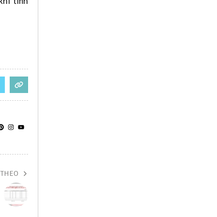
khi tính
 THEO