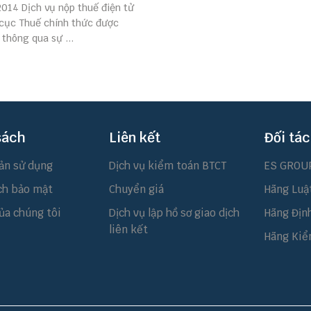
014 Dịch vụ nộp thuế điện tử
cục Thuế chính thức được
 thông qua sự ...
sách
Liên kết
Đối tác
ản sử dụng
Dịch vụ kiểm toán BTCT
ES GROU
ch bảo mật
Chuyển giá
Hãng Luậ
ủa chúng tôi
Dịch vụ lập hồ sơ giao dịch
Hãng Địn
liên kết
Hãng Kiể