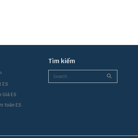
Tìm kiếm
P
t ES
h Giá ES
m toán ES