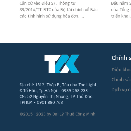
Căn cứ vào Điều 27, Thông tư
Đầu năm 2
39/2014/TT-BTC của Bộ tài chính về Báo
của Tổng 
cáo tình hình sử dụng hóa đơn. ...
triển khai,
Chính 
Điều kho
Chính sá
Địa chỉ: 1312, Tháp B, Tòa nhà The Light,
Dịch vụ c
Đ.Tố Hữu, Tp.Hà Nội - 0989 258 233
CN: 52 Nguyễn Thị Nhung, TP Thủ Đức,
TPHCM - 0901 880 768
©2015- 2023 by Đại Lý Thuế Công Minh.