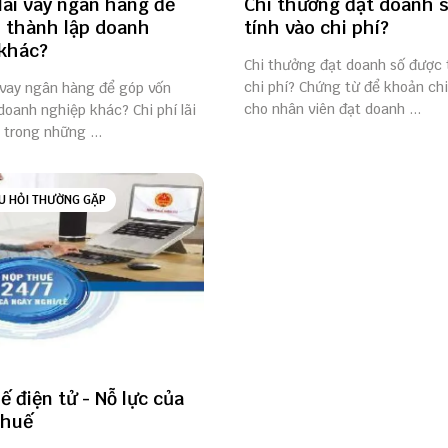
 lãi vay ngân hàng để
Chi thưởng đạt doanh 
 thành lập doanh
tính vào chi phí?
khác?
Chi thưởng đạt doanh số được 
chi phí? Chứng từ để khoản ch
i vay ngân hàng để góp vốn
cho nhân viên đạt doanh ...
doanh nghiệp khác? Chi phí lãi
 trong những ...
U HỎI THƯỜNG GẶP
ế điện tử - Nỗ lực của
thuế