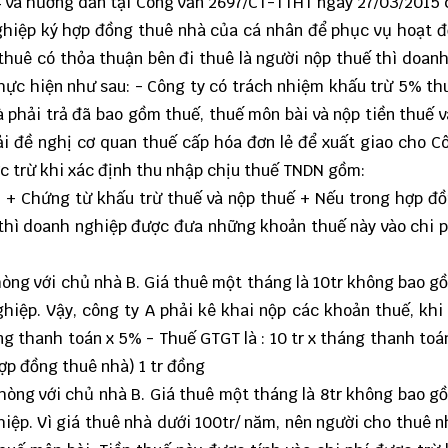
4 và hướng dẫn tại Công văn 2697/CT-TTHT ngày 27/03/2015
ghiệp ký hợp đồng thuê nhà của cá nhân để phục vụ hoạt 
thuê có thỏa thuận bên đi thuê là người nộp thuế thì doan
hực hiện như sau: - Công ty có trách nhiệm khấu trừ 5% t
à phải trả đã bao gồm thuế, thuế môn bài và nộp tiền thuế 
 đề nghị cơ quan thuế cấp hóa đơn lẻ để xuất giao cho Cô
ợc trừ khi xác định thu nhập chịu thuế TNDN gồm:
. + Chứng từ khấu trừ thuế và nộp thuế + Nếu trong hợp đ
 thì doanh nghiệp được đưa những khoản thuế này vào chi 
òng với chủ nhà B. Giá thuê một tháng là 10tr không bao g
hiệp. Vậy, công ty A phải kê khai nộp các khoản thuế, khi 
ng thanh toán x 5% - Thuế GTGT là : 10 tr x tháng thanh toá
ợp đồng thuê nhà) 1 tr đồng
hòng với chủ nhà B. Giá thuê một tháng là 8tr không bao g
hiệp. Vì giá thuê nhà dưới 100tr/ năm, nên người cho thuê 