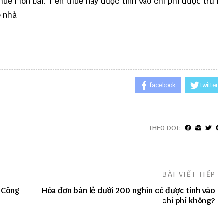
huế môn bài. Tiền thuế này được tính vào chi phí được trừ 
ê nhà
facebook
twitter
THEO DÕI:
BÀI VIẾT TIẾP
ế Công
Hóa đơn bán lẻ dưới 200 nghìn có được tính vào
chi phí không?