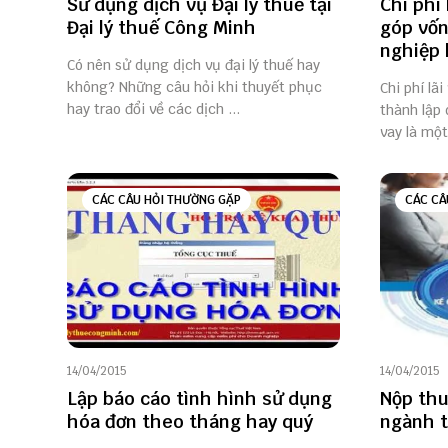
Sử dụng dịch vụ Đại lý thuế tại
Chi phí
Đại lý thuế Công Minh
góp vốn
nghiệp 
Có nên sử dụng dịch vụ đại lý thuế hay
không? Những câu hỏi khi thuyết phục
Chi phí lã
hay trao đổi về các dịch ...
thành lập 
vay là một
CÁC CÂU HỎI THƯỜNG GẶP
CÁC CÂ
14/04/2015
14/04/2015
Lập báo cáo tình hình sử dụng
Nộp thu
hóa đơn theo tháng hay quý
ngành 