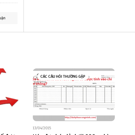
uận
CÁC CÂU HỎI THƯỜNG GẶP
13/04/2015