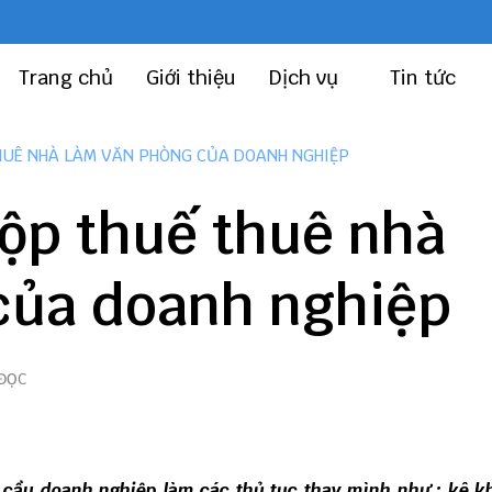
Trang chủ
Giới thiệu
Dịch vụ
Tin tức
THUÊ NHÀ LÀM VĂN PHÒNG CỦA DOANH NGHIỆP
nộp thuế thuê nhà
của doanh nghiệp
 ĐỌC
 cầu doanh nghiệp làm các thủ tục thay mình như : kê kh