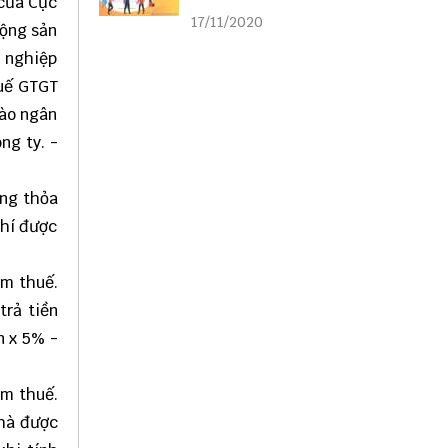
 của Cục
liên kết
17/11/2020
động sản
h nghiệp
huế GTGT
vào ngân
ng ty. -
ồng thỏa
phí được
ồm thuế.
trả tiền
n x 5% -
ồm thuế.
nhà được