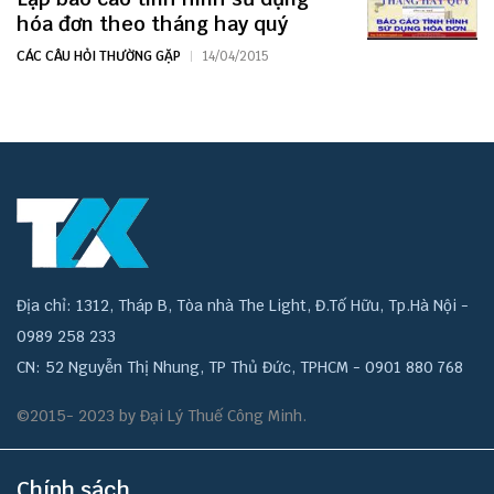
hóa đơn theo tháng hay quý
CÁC CÂU HỎI THƯỜNG GẶP
14/04/2015
Địa chỉ: 1312, Tháp B, Tòa nhà The Light, Đ.Tố Hữu, Tp.Hà Nội -
0989 258 233
CN: 52 Nguyễn Thị Nhung, TP Thủ Đức, TPHCM - 0901 880 768
©2015- 2023 by Đại Lý Thuế Công Minh.
Chính sách