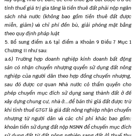
tính thuế giá trị gia tăng là tiền thuê đất phải nộp ngân
sách nhà nước (không bao gồm tiền thuê đất được
miễn, giảm) và chỉ phí đền bù, giải phóng mặt bằng
theo quy định pháp luật
5. Bổ sung điểm a.6 tạỉ điểm a Khoản 9 Điều 7 Mục 1
Chương II như sau:
a.
6) Trường hợp doanh nghiệp kính doanh bất động
sản có nhận chuyển nhượng quyển sử dụng đất nông
nghiệp của người dân theo hợp đồng chuyến nhượng,
sau đó được cơ quan Nhà nước cỏ thẩm quyền cho
phép chuyển mục đích sử dụng sang thành đất ở đế
xây dựng chung cư, nhà ở...để bán thì gỉá đất được trừ
khi tỉnh thuế GTGT là giá đất nông nghiệp nhận chuyển
nhượng từ người dân và các chỉ phí khác bao gồm:
khoản tiền sử dụng đất nộp NSNN để chuyến mục đích
sử dụng đất từ đất nông nghiệp sang đất ở} thuế thu