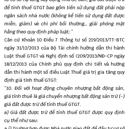
để tính thuế GTGT bao gồm tiền sử dụng đất phải nộp
ngân sách nhà nước (không kể tiền sử dụng đất được
miễn, giảm) và chi phí bồi thường,, giải phóng mặt
hằng theo quy định pháp luật;
”
Căn cứ Khoản 10 Điều 7 Thông tư số 219/2013/TT-BTC
ngày 31/12/2013 của Bộ Tài chính hưởng dẫn thi hành
Luật thuế GTGT và Nghị định số I209/2013/NĐ-CP ngày
18/12/2013 của Chính phủ quy định chi tiết và hướng
dẫn thi hành một số điều Luật Thuế giá trị gia tăng quy
định giá tính thuế GTGT:
“
10. Đối với hoạt động chuyên nhượng bầt động sản,
giá tỉnh thuê là giá chuyển nhượng bất động sản trừ (-)
giá đất được trừ đế tính thuế GTGT.
a) Giá đất được trừ để tính thuế GTGT được quy định
cụ thể như sau:
a.ỉ) Trường hợp được Nhà nước giao đất để đầu tư cơ sở