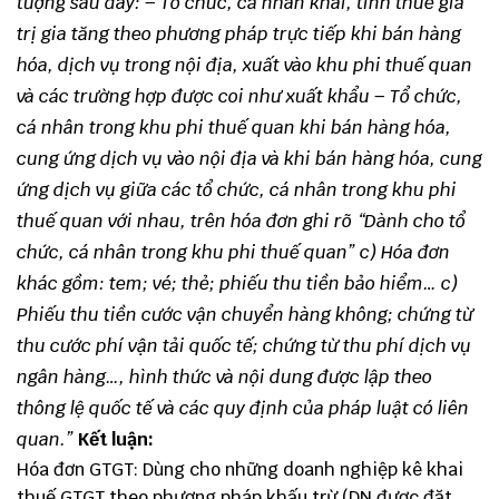
tượng sau đây:
– Tổ chức, cá nhân khai, tính thuế giá
trị gia tăng theo phương pháp trực tiếp khi bán hàng
hóa, dịch vụ trong nội địa, xuất vào khu phi thuế quan
và các trường hợp được coi như xuất khẩu
– Tổ chức,
cá nhân trong khu phi thuế quan khi bán hàng hóa,
cung ứng dịch vụ vào nội địa và khi bán hàng hóa, cung
ứng dịch vụ giữa các tổ chức, cá nhân trong khu phi
thuế quan với nhau, trên hóa đơn ghi rõ “Dành cho tổ
chức, cá nhân trong khu phi thuế quan” c) Hóa đơn
khác gồm: tem; vé; thẻ; phiếu thu tiền bảo hiểm…
c)
Phiếu thu tiền cước vận chuyển hàng không; chứng từ
thu cước phí vận tải quốc tế; chứng từ thu phí dịch vụ
ngân hàng…, hình thức và nội dung được lập theo
thông lệ quốc tế và các quy định của pháp luật có liên
quan.”
Kết luận:
Hóa đơn GTGT: Dùng cho những doanh nghiệp kê khai
thuế GTGT theo phương pháp khấu trừ (DN được đặt