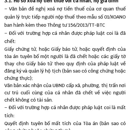
3.1. Hồ sơ xóa nợ tiền thuế với cá nhân, hộ gia đình
– Văn bản đề nghị xoá nợ tiền thuế của cơ quan thuế
quản lý trực tiếp người nộp thuế theo
mẫu số 01/XOANO
ban hành kèm theo
Thông tư 156/2013/TT-BTC
– Đối với trường hợp cá nhân được pháp luật coi là đã
chết:
Giấy chứng tử, hoặc Giấy báo tử, hoặc quyết định của
tòa án tuyên bố một người là đã chết hoặc các giấy tờ
thay cho Giấy báo tử theo quy định của pháp luật về
đăng ký và quản lý hộ tịch (bản sao có công chứng hoặc
chứng thực);
Văn bản xác nhận của UBND cấp xã, phường, thị trấn nơi
cư trú cuối cùng của cá nhân đã chết về việc người
chết không có tài sản.
– Đối với trường hợp cá nhân được pháp luật coi là mất
tích:
Quyết định tuyên bố mất tích của Tòa án (bản sao có