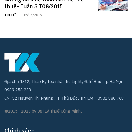
thuế- Tuần 3 T08/2015
TIN TỨC
15/08/2015
Địa chỉ: 1312, Tháp B, Tòa nhà The Light, Đ.Tố Hữu, Tp.Hà Nội -
0989 258 233
CN: 52 Nguyễn Thị Nhung, TP Thủ Đức, TPHCM - 0901 880 768
©2015- 2023 by Đại Lý Thuế Công Minh.
Chính sách