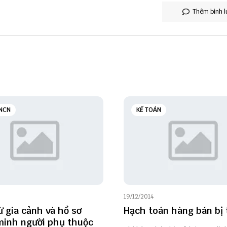
Thêm bình l
NCN
KẾ TOÁN
19/12/2014
ừ gia cảnh và hồ sơ
Hạch toán hàng bán bị t
inh người phụ thuộc