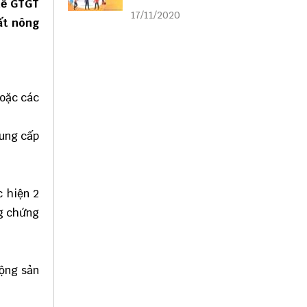
uế GTGT
liên kết
17/11/2020
ất nông
hoặc các
cung cấp
c hiện 2
ng chứng
động sản