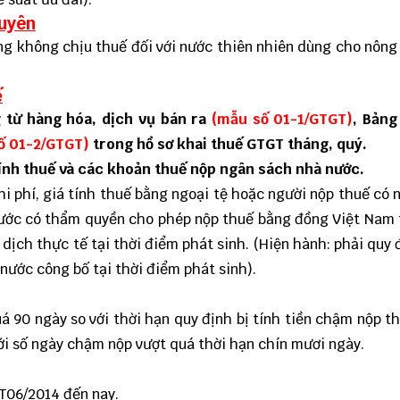
guyên
g không chịu thuế đối với nước thiên nhiên dùng cho nông
ế
 từ hàng hóa, dịch vụ bán ra
(mẫu số 01-1/GTGT)
, Bảng
ố 01-2/GTGT)
trong hồ sơ khai thuế GTGT tháng, quý.
 tính thuế và các khoản thuế nộp ngân sách nhà nước.
i phí, giá tính thuế bằng ngoại tệ hoặc người nộp thuế có 
ước có thẩm quyền cho phép nộp thuế bằng đồng Việt Nam 
 dịch thực tế tại thời điểm phát sinh. (Hiện hành: phải quy 
nước công bố tại thời điểm phát sinh).
á 90 ngày so với thời hạn quy định bị tính tiền chậm nộp t
ới số ngày chậm nộp vượt quá thời hạn chín mươi ngày.
T06/2014 đến nay.