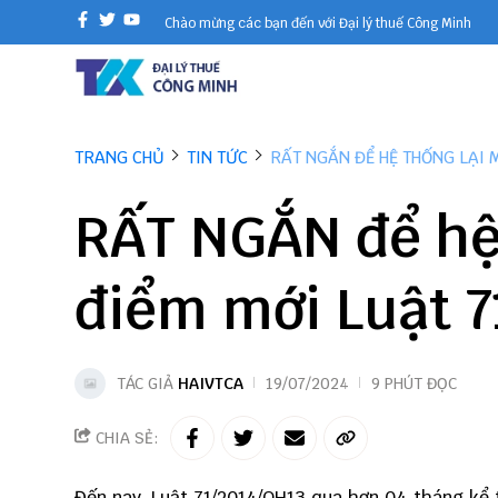
Chào mừng các bạn đến với Đại lý thuế Công Minh
TRANG CHỦ
TIN TỨC
RẤT NGẮN ĐỂ HỆ THỐNG LẠI M
RẤT NGẮN để hệ 
điểm mới Luật 7
TÁC GIẢ
HAIVTCA
19/07/2024
9 PHÚT ĐỌC
CHIA SẺ:
Đến nay, Luật 71/2014/QH13 qua hơn 04 tháng kể 