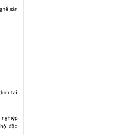
nghề sản
định tại
g nghiệp
 hội đặc