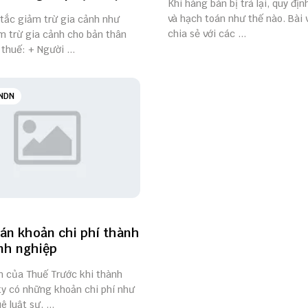
Khi hàng bán bị trả lại, quy đị
và hạch toán như thế nào. Bài 
 tắc giảm trừ gia cảnh như
chia sẻ với các ...
m trừ gia cảnh cho bản thân
thuế: + Người ...
NDN
án khoản chi phí thành
nh nghiệp
h của Thuế Trước khi thành
ty có những khoản chi phí như
ê luật sư, ...