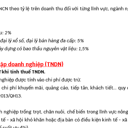
CN theo tỷ lệ trên doanh thu đối với từng lĩnh vực, ngành 
ệu: 2%
đại lý xổ số, đại lý bán hàng đa cấp: 5%
xây dựng có bao thầu nguyên vật liệu: 1,5%
hập doanh nghiệp (TNDN)
ừ khi tính thuế TNDN.
ghiệp được tính vào chi phí được trừ.
chi phí khuyến mãi, quảng cáo, tiếp tân, khách tiết... quy 
2013/QH13.
 nghiệp trồng trọt, chăn nuôi, chế biến trong lĩnh vực nôn
tế - xã hội khó khăn hoặc địa bàn có điều kiện kinh tế - xã
 suất ưu đãi).