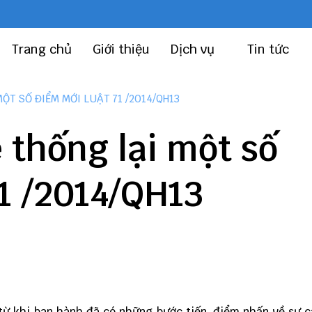
Trang chủ
Giới thiệu
Dịch vụ
Tin tức
ỘT SỐ ĐIỂM MỚI LUẬT 71 /2014/QH13
thống lại một số
1 /2014/QH13
từ khi ban hành đã có những bước tiến, điểm nhấn về sự c