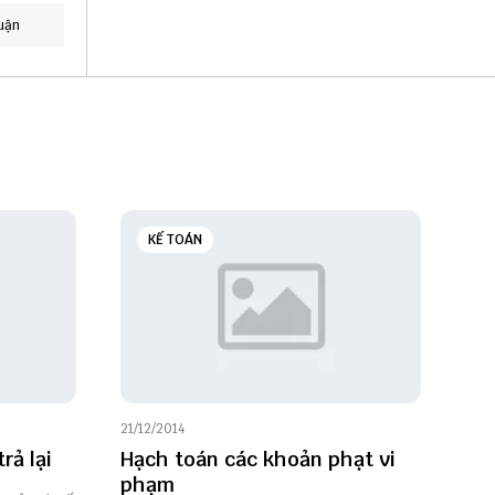
uận
KẾ TOÁN
21/12/2014
rả lại
Hạch toán các khoản phạt vi
phạm