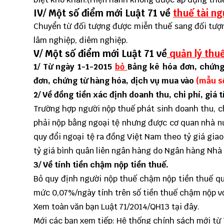
IV/ Một số điểm mới Luật 71 về
t
huế tài n
Chuyển từ đối tượng được miễn thuế sang đối tượn
lâm nghiệp, diêm nghiệp.
V/ Một số điểm mới Luật 71 về
quản lý thu
1/ Từ ngày 1-1-2015
bỏ
Bảng kê hóa đơn, chứng
đơn, chứng từ hàng hóa, dịch vụ mua vào
(mẫu s
2/ Về đồng tiền xác định doanh thu, chi phí, giá
Trường hợp người nộp thuế phát sinh doanh thu, ch
phải nộp bằng ngoại tệ nhưng được cơ quan nhà n
quy đổi ngoại tệ ra đồng Việt Nam theo tỷ giá giao
tỷ giá bình quân liên ngân hàng do Ngân hàng Nhà 
3/ Về tính tiền chậm nộp tiền thuế.
Bỏ quy định người nộp thuế chậm nộp tiền thuế qu
mức 0,07%/ngày tính trên số tiền thuế chậm nộp v
Xem toàn văn bạn Luật 71/2014/QH13 tại đây.
Mới các bạn xem tiếp:
Hệ thống chính sách mới từ 