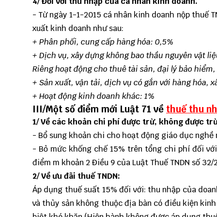
4/ Đối với thu nhập của cá nhân kinh doanh.
- Từ ngày 1-1-2015 cá nhân kinh doanh nộp thuế TN
xuất kinh doanh như sau:
+ Phân phối, cung cấp hàng hóa: 0,5%
+ Dịch vụ, xây dựng không bao thầu nguyên vật li
Riêng hoạt động cho thuê tài sản, đại lý bảo hiểm, 
+ Sản xuất, vận tải, dịch vụ có gắn với hàng hóa, 
+ Hoạt động kinh doanh khác: 1%
III/Một số điểm mới Luật 71 về
thuế thu n
1/ Về các khoản chi phí được trừ, không được tr
- Bổ sung khoản chi cho hoạt động giáo dục nghề n
- Bỏ mức khống chế 15% trên tổng chi phí đối với 
điểm m khoản 2 Điều 9 của Luật Thuế TNDN số 32/
2/ Về ưu đãi thuế TNDN:
Áp dụng thuế suất 15% đối với: thu nhập của doanh
và thủy sản không thuộc địa bàn có điều kiện kinh 
biệt khó khăn.(Hiện hành không được áp dụng thuế