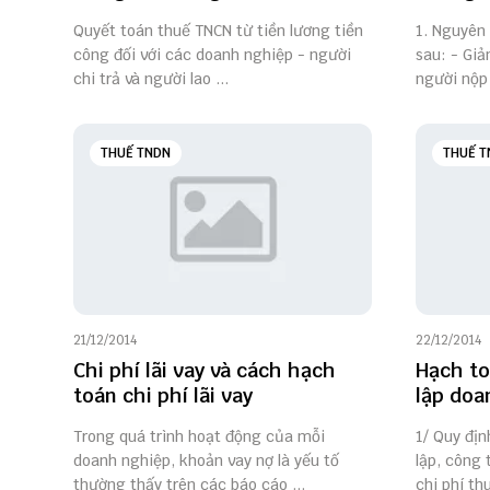
Quyết toán thuế TNCN từ tiền lương tiền
1. Nguyên
công đối với các doanh nghiệp - người
sau: - Giả
chi trả và người lao ...
người nộp 
THUẾ TNDN
THUẾ T
21/12/2014
22/12/2014
Chi phí lãi vay và cách hạch
Hạch to
toán chi phí lãi vay
lập doa
Trong quá trình hoạt động của mỗi
1/ Quy địn
doanh nghiệp, khoản vay nợ là yếu tố
lập, công 
thường thấy trên các báo cáo ...
chi phí thu