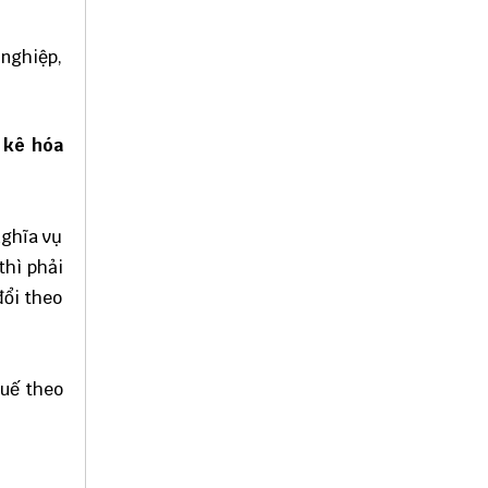
 nghiệp,
 kê hóa
nghĩa vụ
thì phải
đổi theo
huế theo