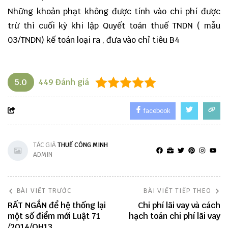
Những khoản phạt không được tính vào chi phí được
trừ thì cuối kỳ khi lập Quyết toán thuế TNDN ( mẫu
03/TNDN) kế toán loại ra , đưa vào chỉ tiêu B4
5.0
449
Đánh giá
facebook
TÁC GIẢ
THUẾ CÔNG MINH
ADMIN
BÀI VIẾT TRƯỚC
BÀI VIẾT TIẾP THEO
RẤT NGẮN để hệ thống lại
Chi phí lãi vay và cách
một số điểm mới Luật 71
hạch toán chi phí lãi vay
/2014/QH13