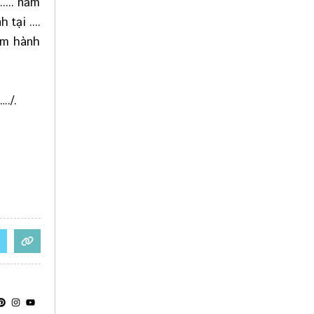
..... năm
tại ....
ạm hành
…./.