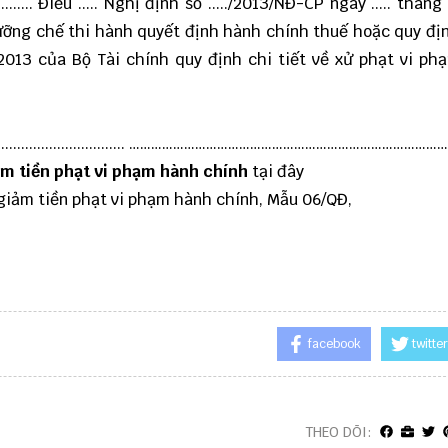
........ Điều ..... Nghị định số ...../2013/NĐ-CP ngày ..... tháng 
ỡng chế thi hành quyết định hành chính thuế hoặc quy định 
013 của Bộ Tài chính quy định chi tiết về xử phạt vi ph
................................... ……………………………………………………………………………
ảm tiền phạt vi phạm hành chính
tại đây
giảm tiền phạt vi phạm hành chính, Mẫu 06/QĐ,
facebook
twitter
THEO DÕI: