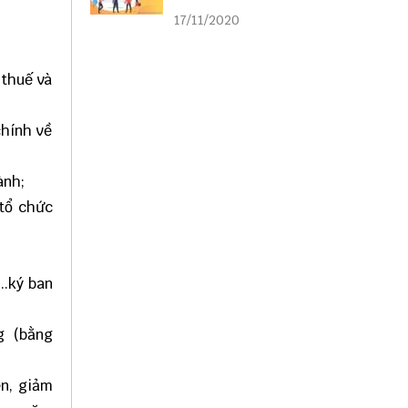
liên kết
17/11/2020
 thuế và
chính về
ành;
/tổ chức
...ký ban
đồng (bằng
ễn, giảm