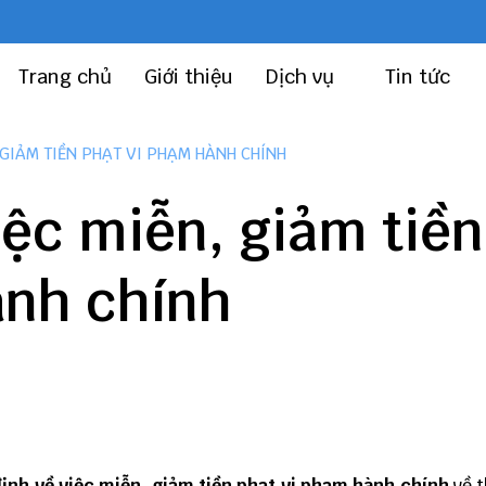
Trang chủ
Giới thiệu
Dịch vụ
Tin tức
 GIẢM TIỀN PHẠT VI PHẠM HÀNH CHÍNH
iệc miễn, giảm tiền
ành chính
ịnh về việc miễn, giảm tiền phạt vi phạm hành chính
về t