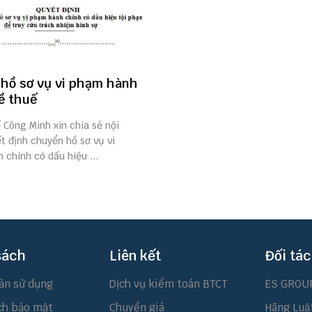
hồ sơ vụ vi phạm hành
ề thuế
ế Công Minh xin chia sẻ nội
t định chuyển hồ sơ vụ vi
chính có dấu hiệu ...
sách
Liên kết
Đối tác
ản sử dụng
Dịch vụ kiểm toán BTCT
ES GROU
ch bảo mật
Chuyển giá
Hãng Luậ