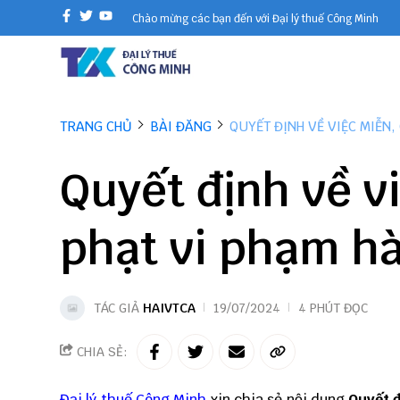
Chào mừng các bạn đến với Đại lý thuế Công Minh
TRANG CHỦ
BÀI ĐĂNG
QUYẾT ĐỊNH VỀ VIỆC MIỄN,
Quyết định về v
phạt vi phạm h
TÁC GIẢ
HAIVTCA
19/07/2024
4 PHÚT ĐỌC
CHIA SẺ:
Đại lý thuế
Công Minh
xin chia sẻ nội dung
Quyết đ