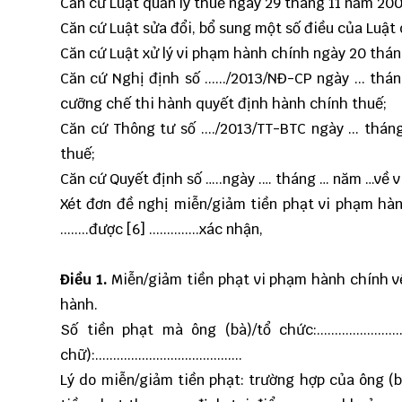
Căn cứ Luật quản lý thuế ngày 29 tháng 11 năm 200
Căn cứ Luật sửa đổi, bổ sung một số điều của Luật
Căn cứ Luật xử lý vi phạm hành chính ngày 20 thán
Căn cứ Nghị định số ....../2013/NĐ-CP ngày ... th
cưỡng chế thi hành quyết định hành chính thuế;
Căn cứ Thông tư số ..../2013/TT-BTC ngày ... thá
thuế;
Căn cứ Quyết định số …..ngày .… tháng … năm …về việc
Xét đơn đề nghị miễn/giảm tiền phạt vi phạm hành 
........được [6] ..............xác nhận,
Điều 1.
Miễn/giảm tiền phạt vi phạm hành chính về thu
hành.
Số tiền phạt mà ông (bà)/tổ chức:...............................
chữ):.........................................
Lý do miễn/giảm tiền phạt: trường hợp của ông (b