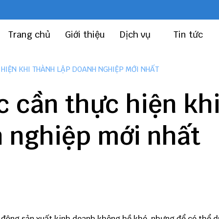
Trang chủ
Giới thiệu
Dịch vụ
Tin tức
HIỆN KHI THÀNH LẬP DOANH NGHIỆP MỚI NHẤT
 cần thực hiện kh
h nghiệp mới nhất
 động sản xuất kinh doanh không hề khó, nhưng để có thể du