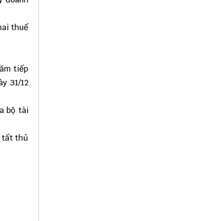
hai thuế
năm tiếp
ày 31/12
a bộ tài
 tất thủ