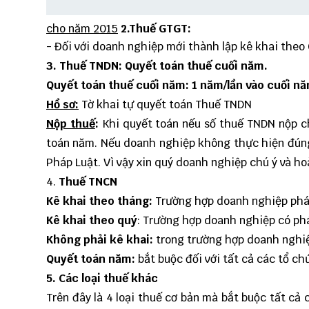
cho năm 2015
2.Thuế GTGT:
- Đối với doanh nghiệp mới thành lập kê khai the
3. Thu
ế TNDN: Quyết toán thuế cuối năm.
Quyết toán thuế cuối năm: 1 năm/lần vào cuối nă
Hồ sơ:
Tờ khai tự quyết toán Thuế TNDN
Nộp thuế
:
Khi quyết toán nếu số thuế TNDN nộp ch
toán năm. Nếu doanh nghiệp không thực hiện đúng 
Pháp Luật. Vì vậy xin quý doanh nghiệp chú ý và h
4.
Thuế TNCN
Kê khai theo tháng:
Trường hợp doanh nghiệp phát 
Kê khai theo quý
: Trường hợp doanh nghiệp
có ph
Không phải kê khai:
trong trường hợp doanh nghiệ
Quyết toán năm:
bắt buộc đối với tất cả các tổ chứ
5. Các loại thuế khác
Trên đây là 4 loại thuế cơ bản mà bắt buộc tất cả