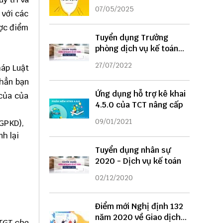
DỤNG
07/05/2025
 với các
ược điểm
Tuyển dụng Trưởng
phòng dịch vụ kế toán
năm 2022
27/07/2022
háp Luật
 hẳn bạn
Ứng dụng hỗ trợ kê khai
 của của
4.5.0 của TCT nâng cấp
09/01/2021
(GPKD)
,
h lại
Tuyển dụng nhân sự
2020 - Dịch vụ kế toán
02/12/2020
Điểm mới Nghị định 132
năm 2020 về Giao dịch
TGT cho