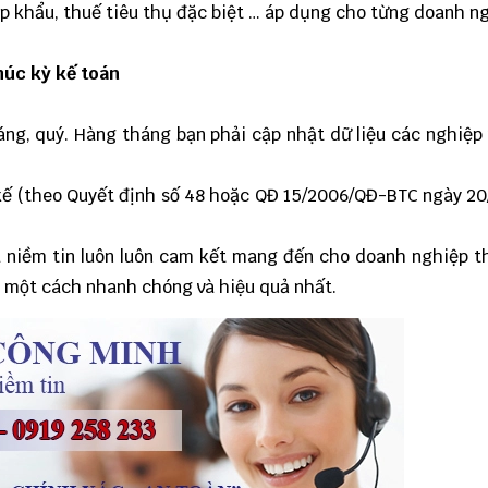
ập khẩu, thuế tiêu thụ đặc biệt … áp dụng cho từng doanh n
húc kỳ kế toán
áng, quý
. Hàng tháng bạn phải cập nhật dữ liệu các nghiệp
 kế (theo Quyết định số 48 hoặc QĐ 15/2006/QĐ-BTC ngày 2
ủa niềm tin luôn luôn cam kết mang đến cho doanh nghiệp t
c một cách nhanh chóng và hiệu quả nhất.