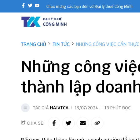
Chào mừng các bạn đến với Đại lý thuế Công Minh
TRANG CHỦ
TIN TỨC
NHỮNG CÔNG VIỆC CẦN THỰC 
Những công việc
thành lập doan
TÁC GIẢ
HAIVTCA
19/07/2024
13 PHÚT ĐỌC
CHIA SẺ:
Đến nay, Việc thành lập một doanh nghiệp để hoạt