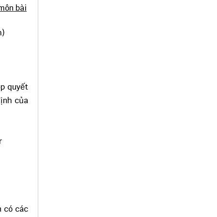
môn bài
h)
ộp quyết
định của
r
n có các