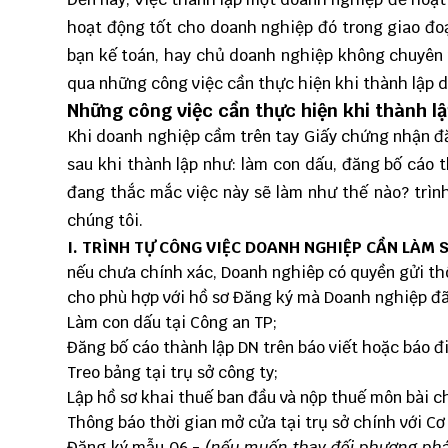
hoạt động tốt cho doanh nghiệp đó trong giao đoạn
bạn kế toán, hay chủ doanh nghiệp không chuyên v
qua những công việc cần thực hiện khi thành lập 
Những công việc cần thực hiện khi
thành l
Khi doanh nghiệp cầm trên tay
Giấy chứng nhận đ
sau khi thành lập như: làm con dấu, đăng bố cáo 
đang thắc mắc việc này sẽ làm như thế nào? trình
chúng tôi.
I. TRÌNH TỰ CÔNG VIỆC DOANH NGHIỆP CẦN LÀM 
nếu chưa chính xác, Doanh nghiêp có quyền gửi th
cho phù hợp với hồ sơ Đăng ký mà Doanh nghiệp đã
Làm con dấu tại Công an TP;
Đăng bố cáo thành lập DN trên báo viết hoặc báo điệ
Treo bảng tại trụ sở công ty;
Lập hồ sơ
khai thuế ban đầu
và
nộp thuế môn bài
ch
Thông báo thời gian mở cửa tại trụ sở chính với C
Đăng ký
mẫu 06
-
(nếu muốn thay đối phương phá