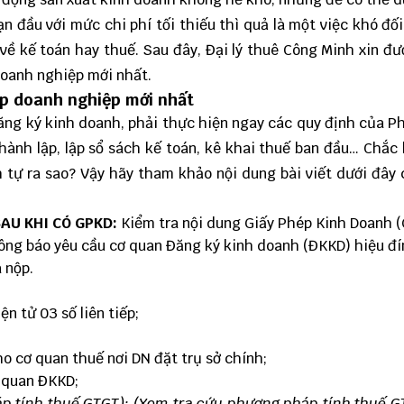
 đầu với mức chi phí tối thiếu thì quả là một việc khó đối
ề kế toán hay thuế. Sau đây, Đại lý thuê Công Minh xin đ
doanh nghiệp mới nhất.
ập doanh nghiệp
mới nhất
ăng ký kinh doanh,
phải thực hiện ngay các quy định của P
thành lập, lập sổ sách kế toán, kê khai thuế ban đầu… Chắc
 tự ra sao? Vậy hãy tham khảo nội dung bài viết dưới đây
SAU KHI CÓ GPKD:
Kiểm tra nội dung
Giấy Phép Kinh Doanh 
ông báo yêu cầu cơ quan Đăng ký kinh doanh (ĐKKD) hiệu đín
 nộp.
n tử 03 số liên tiếp;
o cơ quan thuế nơi DN đặt trụ sở chính;
ơ quan ĐKKD;
p tính thuế GTGT);
(Xem tra cứu phương pháp tính thuế G