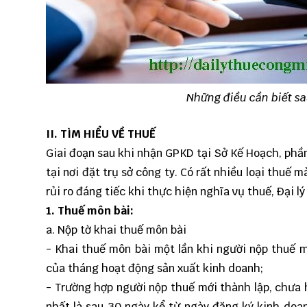
Những điều cần biết sa
II. TÌM HIỂU VỀ THUẾ
Giai đoạn sau khi nhận GPKD tại Sở Kế Hoạch, phần
tại nơi đặt trụ sở công ty. Có rất nhiều loại thu
rủi ro đáng tiếc khi thực hiện nghĩa vụ thuế,
Đại l
1. Thuế môn bài:
a. Nộp tờ khai thuế môn bài
- Khai thuế môn bài một lần khi người nộp thuế 
của tháng hoạt động sản xuất kinh doanh;
- Trường hợp người nộp thuế mới thành lập, chưa 
nhất là sau 30 ngày kể từ ngày đăng ký kinh do