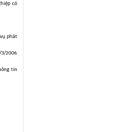
ghiệp có
 vụ phát
0/3/2006
hông tin