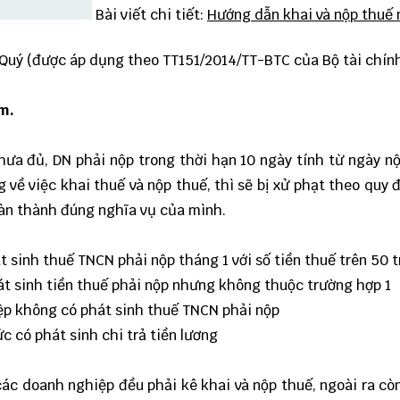
Bài viết chi tiết:
Hướng dẫn khai và nộp thuế 
o Quý (được áp dụng theo
TT151/2014/TT-BTC
của Bộ tài chín
m.
ưa đủ, DN phải nộp trong thời hạn 10 ngày tính từ ngày n
về việc khai thuế và nộp thuế, thì sẽ bị xử phạt theo quy 
oàn thành đúng nghĩa vụ của mình.
sinh thuế TNCN phải nộp tháng 1 với số tiền thuế trên 50 t
át sinh tiền thuế phải nộp nhưng không thuộc trường hợp 1
p không có phát sinh thuế TNCN phải nộp
c có phát sinh chi trả tiền lương
 các doanh nghiệp đều phải kê khai và nộp thuế, ngoài ra cò