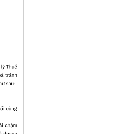
 lý Thuế
và tránh
hư sau:
uối cùng
bài chậm
ký doanh