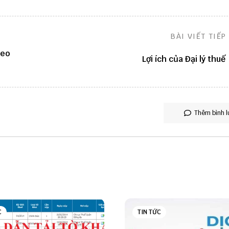
BÀI VIẾT TIẾP
heo
Lợi ích của Đại lý thuế
Thêm bình l
C
TIN TỨC