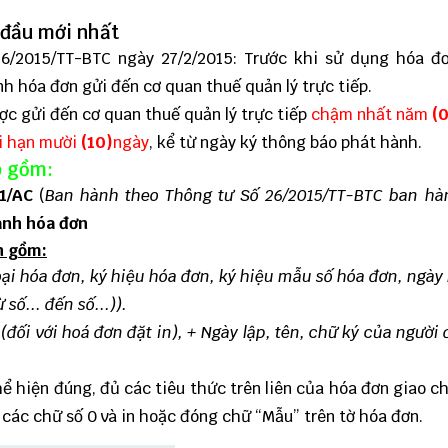
 đầu mới nhất
26/2015/TT-BTC
ngày 27/2/2015: Trước khi sử dụng hóa đ
 hóa đơn gửi đến cơ quan thuế quản lý trực tiếp.
c gửi đến cơ quan thuế quản lý trực tiếp
chậm nhất năm
(
i hạn mười
(10)
ngày
, kể từ ngày ký thông báo phát hành.
o gồm:
1/AC
(
Ban hành theo
Thông tư Số 26/2015/TT-BTC
ban hà
ành hóa đơn
n gồm:
 loại hóa đơn, ký hiệu hóa đơn, ký hiệu mẫu số hóa đơn, ngày
ố... đến số...)).
đối với hoá đơn đặt in),
+ Ngày lập, tên, chữ ký của người 
hể hiện đúng, đủ các tiêu thức trên liên của hóa đơn giao c
 các chữ số 0 và in hoặc đóng chữ “Mẫu” trên tờ hóa đơn.