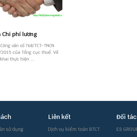
 Chi phí lương
 Công văn số 768/TCT-TNCN
/2015 của Tổng cục thuế. Về
khai thực hiện ...
sách
Liên kết
Đối tác
ản sử dụng
Dịch vụ kiểm toán BTCT
ES GROU