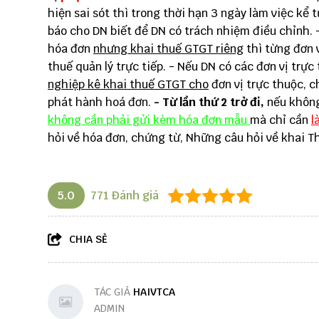
hiện sai sót thì trong thời hạn 3 ngày làm việc kể
báo cho DN biết để DN có trách nhiệm điều chỉnh. 
hóa đơn
nhưng khai thuế GTGT riêng
thì từng đơn 
thuế quản lý trực tiếp. - Nếu DN có các đơn vị tr
nghiệp kê khai thuế GTGT cho
đơn vị trực thuộc, c
phát hành hoá đơn.
- Từ lần thứ 2 trở đi,
nếu không
không cần phải gửi kèm hóa đơn mẫu
mà chỉ cần
l
hỏi về hóa đơn, chứng từ
,
Những câu hỏi về khai T
5.0
771
Đánh giá
CHIA SẺ
TÁC GIẢ
HAIVTCA
ADMIN