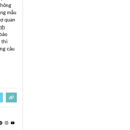
 thông
hung mẫu
cơ quan
nh
 báo
 thì
ng câu