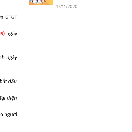
liên kết
17/11/2020
ơn GTGT
05)
ngày
nh ngày
 bắt đầu
đại diện
ho người