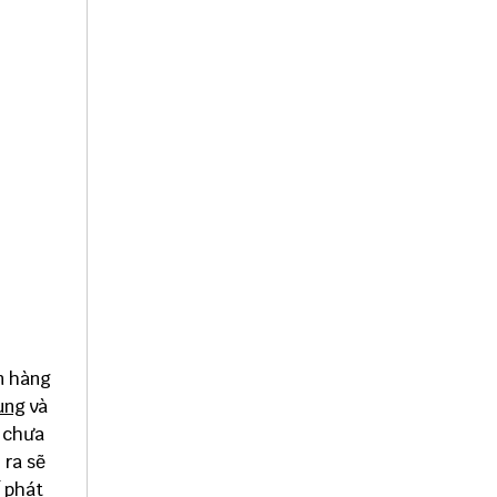
n hàng
ung
và
 chưa
 ra sẽ
 phát