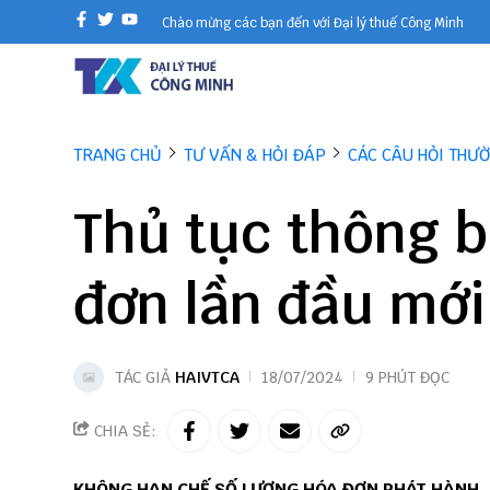
Chào mừng các bạn đến với Đại lý thuế Công Minh
TRANG CHỦ
TƯ VẤN & HỎI ĐÁP
CÁC CÂU HỎI THƯ
Thủ tục thông 
đơn lần đầu mới
TÁC GIẢ
HAIVTCA
18/07/2024
9 PHÚT ĐỌC
CHIA SẺ:
KHÔNG HẠN CHẾ SỐ LƯỢNG HÓA ĐƠN PHÁT HÀNH