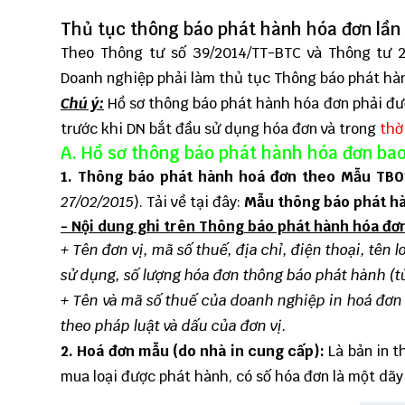
Thủ tục thông báo phát hành hóa đơn lần
Theo
Thông tư số 39/2014/TT-BTC
và
Thông tư 
Doanh nghiệp phải làm thủ tục Thông báo phát hành
Chú ý:
Hồ sơ thông báo phát hành hóa đơn phải đượ
trước khi DN bắt đầu sử dụng hóa đơn và trong
thờ
A. Hồ sơ thông báo phát hành hóa đơn ba
1. Thông báo phát hành hoá đơn theo Mẫu TB0
27/02/2015
). Tải về tại đây:
Mẫu thông báo phát h
- Nội dung ghi trên Thông báo phát hành hóa đơ
+ Tên đơn vị, mã số thuế, địa chỉ, điện thoại, tên
sử dụng, số lượng hóa đơn thông báo phát hành (từ s
+ Tên và mã số thuế của doanh nghiệp in hoá đơn (
theo pháp luật và dấu của đơn vị.
2. Hoá đơn mẫu (do nhà in cung cấp):
Là bản in t
mua loại được phát hành, có số hóa đơn là một dãy