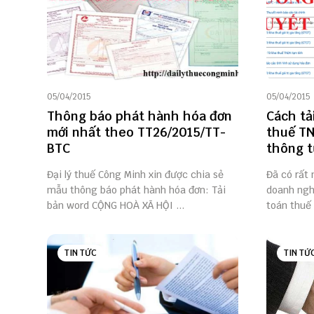
05/04/2015
05/04/2015
Thông báo phát hành hóa đơn
Cách tả
mới nhất theo TT26/2015/TT-
thuế T
BTC
thông t
Đại lý thuế Công Minh xin được chia sẻ
Đã có rất 
mẫu thông báo phát hành hóa đơn: Tải
doanh ngh
bản word CỘNG HOÀ XÃ HỘI ...
toán thuế
TIN TỨC
TIN TỨ