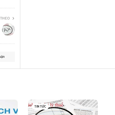
 THEO
uận
TIN TỨC