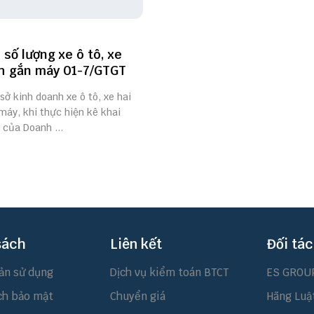
 số lượng xe ô tô, xe
h gắn máy 01-7/GTGT
 sở kinh doanh xe ô tô, xe hai
máy, khi thực hiện kê khai
 của Doanh ...
sách
Liên kết
Đối tác
ản sử dụng
Dịch vụ kiểm toán BTCT
ES GROU
ch bảo mật
Chuyển giá
Hãng Luậ