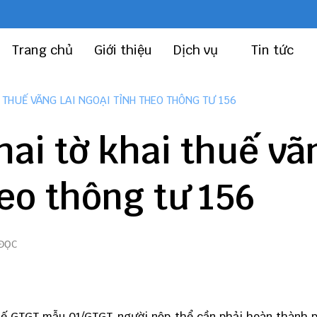
Trang chủ
Giới thiệu
Dịch vụ
Tin tức
 THUẾ VÃNG LAI NGOẠI TỈNH THEO THÔNG TƯ 156
ai tờ khai thuế vã
heo thông tư 156
 ĐỌC
uế GTGT mẫu 01/GTGT
, người nộp thể cần phải hoàn thành 