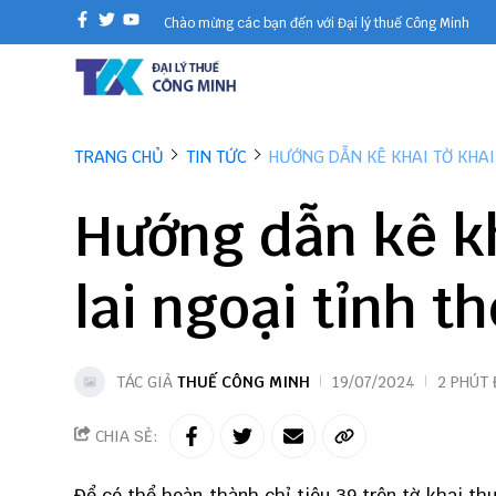
Chào mừng các bạn đến với Đại lý thuế Công Minh
TRANG CHỦ
TIN TỨC
HƯỚNG DẪN KÊ KHAI TỜ KHAI
Hướng dẫn kê kh
lai ngoại tỉnh t
TÁC GIẢ
THUẾ CÔNG MINH
19/07/2024
2 PHÚT
CHIA SẺ:
Để có thể hoàn thành chỉ tiêu 39 trên
tờ khai th