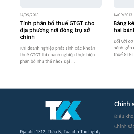
14/09/2013
14/09/2013
Tính phân bổ thuế GTGT cho
Bảng kê
địa phương nơi đóng trụ sở
hai bán
chính
Đối với cơ
bánh gắn 
Khi doanh nghiệp phát sinh các khoản
thuế GTGT
thuế GTGT thì doanh nghiệp thực hiện
phân bổ như thế nào? Đại ...
Chính 
Điều kho
Chính sá
Địa chỉ: 1312, Tháp B, Tòa nhà The Light,