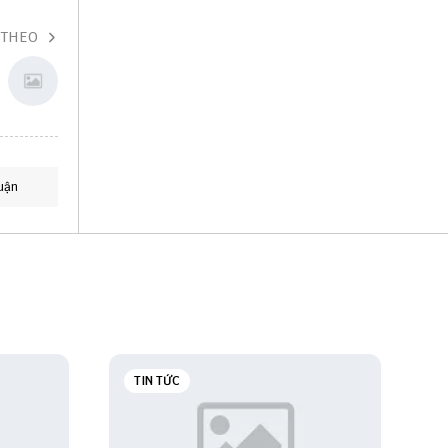
 THEO
uận
TIN TỨC