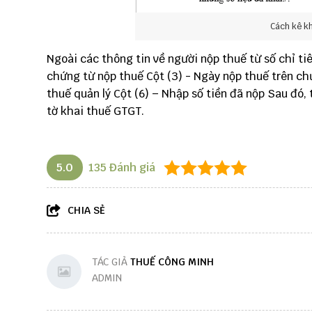
Cách kê kha
Ngoài các thông tin về người nộp thuế từ số chỉ tiê
chứng từ nộp thuế Cột (3) - Ngày nộp thuế trên ch
thuế quản lý Cột (6) – Nhập số tiền đã nộp Sau đó, 
tờ khai thuế GTGT.
5.0
135
Đánh giá
CHIA SẺ
TÁC GIẢ
THUẾ CÔNG MINH
ADMIN