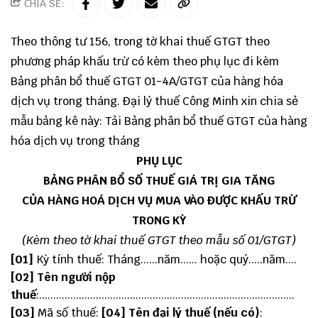
CHIA SẺ:
Theo
thông tư 156
, trong tờ khai thuế GTGT theo
phương pháp khấu trừ có kèm theo phụ lục đi kèm
Bảng phân bổ thuế GTGT 01-4A/GTGT của hàng hóa
dịch vụ trong tháng.
Đại lý thuế
Công Minh
xin chia sẻ
mẫu bảng kê này: Tải
Bảng phân bổ thuế GTGT của hàng
hóa dịch vụ trong tháng
PHỤ LỤC
BẢNG PHÂN BỔ SỐ THUẾ GIÁ TRỊ GIA TĂNG
CỦA HÀNG HOÁ DỊCH VỤ MUA VÀO ĐƯỢC KHẤU TRỪ
TRONG KỲ
(Kèm theo tờ khai thuế GTGT theo mẫu số 01/GTGT)
[01]
Kỳ tính thuế: Tháng......năm...... hoặc quý.....năm....
[02] Tên người nộp
thuế
:..........................................................................................
[03]
Mã số thuế:
[04] Tên đại lý thuế (nếu có)
: