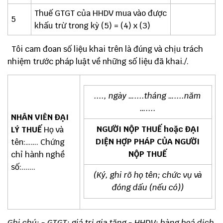
Thuế GTGT của HHDV mua vào được
5
khấu trừ trong kỳ (5) = (4) x (3)
Tôi cam đoan số liệu khai trên là đúng và chịu trách
nhiệm trước pháp luật về những số liệu đã khai./.
....,
n
gày …....tháng …....năm
…....
NHÂN VIÊN ĐẠI
NGƯỜI NỘP THUẾ hoặc
ĐẠI
LÝ THUẾ
Họ và
DIỆN HỢP PHÁP CỦA NGƯỜI
tên:……. Chứng
NỘP THUẾ
chỉ hành nghề
số:.......
(Ký, ghi rõ họ tên; chức vụ và
đóng dấu (nếu có))
Ghi chú
: - GTGT: giá trị gia tăng
- HHDV: hàng hoá dịch