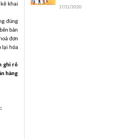
liên kết
 kê khai
17/11/2020
ông đúng
 bên bán
 hoá đơn
 lại hóa
n ghi rõ
bán hàng
: