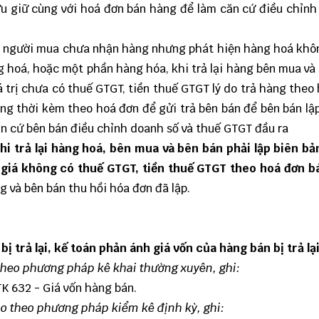
u giữ cùng với hoá đơn bán hàng để làm căn cứ điều chỉnh
n, người mua chưa nhận hàng nhưng phát hiện hàng hoá kh
ng hoá, hoặc một phần hàng hóa, khi trả lại hàng bên mua và
iá trị chưa có thuế GTGT, tiền thuế GTGT lý do trả hàng theo
ng thời kèm theo hoá đơn để gửi trả bên bán để bên bán lập
n cứ bên bán điều chỉnh doanh số và thuế GTGT đầu ra
i trả lại hàng hoá, bên mua và bên bán phải lập biên bả
heo giá không có thuế GTGT, tiền thuế GTGT theo hoá đơn 
ng và bên bán thu hồi hóa đơn đã lập.
ị trả lại, kế toán phản ánh giá vốn của hàng bán bị trả lại
theo phương pháp kê khai thường xuyên, ghi:
K 632 - Giá vốn hàng bán.
o theo phương pháp kiểm kê định kỳ, ghi: