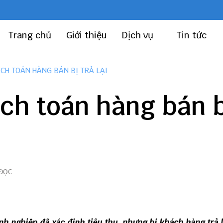
Trang chủ
Giới thiệu
Dịch vụ
Tin tức
ẠCH TOÁN HÀNG BÁN BỊ TRẢ LẠI
ạch toán hàng bán b
 ĐỌC
nh nghiệp đã xác định tiêu thụ, nhưng bị khách hàng trả l