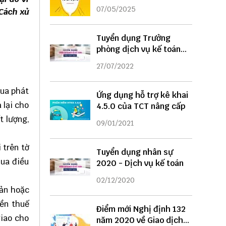
DỤNG
07/05/2025
 Cách xử
Tuyển dụng Trưởng
phòng dịch vụ kế toán
năm 2022
27/07/2022
mua phát
Ứng dụng hỗ trợ kê khai
 lại cho
4.5.0 của TCT nâng cấp
t lượng,
09/01/2021
 trên tờ
Tuyển dụng nhân sự
mua điều
2020 - Dịch vụ kế toán
02/12/2020
bản hoặc
iền thuế
Điểm mới Nghị định 132
giao cho
năm 2020 về Giao dịch