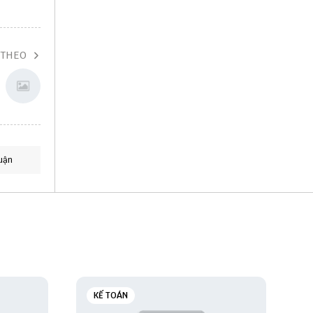
 THEO
uận
KẾ TOÁN