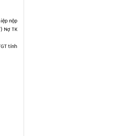
hiệp nộp
T) Nợ TK
TGT tính