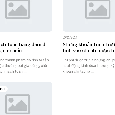
10/11/2014
ch toán hàng đem đi
Những khoản trích trư
g chế biến
tính vào chi phí được t
kho thành phẩm do đơn vị sản
Chi phí được trừ là những chi 
ặc thuê ngoài gia công, chế
hoạt động kinh doanh trong kỳ
ách hạch toán ...
khoản chi tạo ra ...
TGT