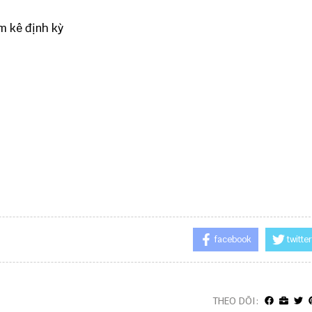
m kê định kỳ
facebook
twitter
THEO DÕI: