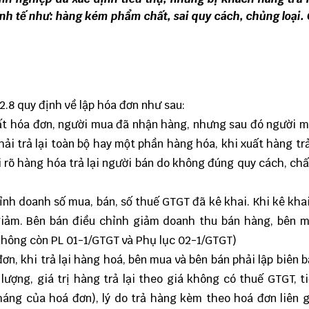
nh tế như: hàng kém phẩm chất, sai quy cách, chủng loại.
.8 quy định về lập hóa đơn như sau:
ất hóa đơn, người mua đã nhận hàng, nhưng sau đó người 
i trả lại toàn bộ hay một phần hàng hóa, khi xuất hàng trả
i rõ hàng hóa trả lại người bán do không đúng quy cách, chấ
ỉnh doanh số mua, bán, số thuế GTGT đã kê khai. Khi kê khai
giảm. Bên bán điều chỉnh giảm doanh thu bán hàng, bên 
 không còn PL 01-1/GTGT và Phụ lục 02-1/GTGT)
n, khi trả lại hàng hoá, bên mua và bên bán phải lập biên 
lượng, giá trị hàng trả lại theo giá không có thuế GTGT, t
háng của hoá đơn), lý do trả hàng kèm theo hoá đơn liên 