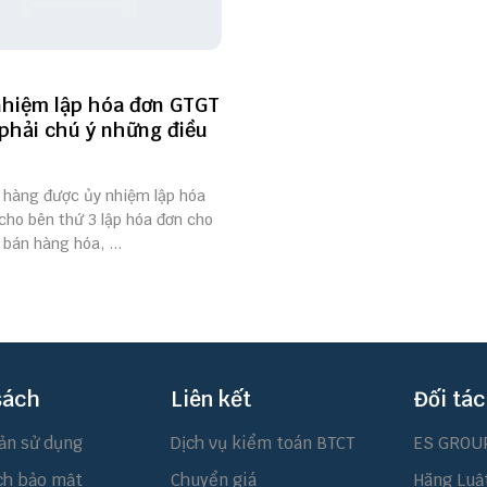
nhiệm lập hóa đơn GTGT
 phải chú ý những điều
 hàng được ủy nhiệm lập hóa
cho bên thứ 3 lập hóa đơn cho
bán hàng hóa, ...
sách
Liên kết
Đối tác
ản sử dụng
Dịch vụ kiểm toán BTCT
ES GROU
ch bảo mật
Chuyển giá
Hãng Luậ