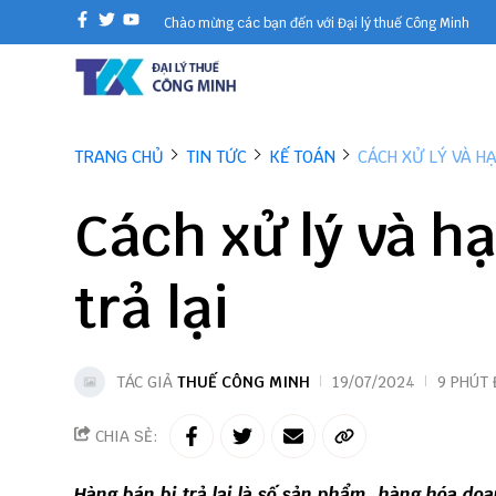
Chào mừng các bạn đến với Đại lý thuế Công Minh
TRANG CHỦ
TIN TỨC
KẾ TOÁN
CÁCH XỬ LÝ VÀ H
Cách xử lý và h
trả lại
TÁC GIẢ
THUẾ CÔNG MINH
19/07/2024
9 PHÚT
CHIA SẺ:
Hàng bán bị trả lại là số sản phẩm, hàng hóa doa