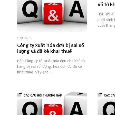
Về tờ k
Hỏi: Thuế
phát sinh
cuối tháng
11/03/2015
Công ty xuất hóa đơn bị sai số
lượng và đã kê khai thuế
Hỏi: Công ty tôi xuất hóa đơn cho khách
hàng bị sai số lượng, hóa đơn đó đã kê
khai thuế. Vậy các ...
CÁC CÂU HỎI THƯỜNG GẶP
CÁC CÂ