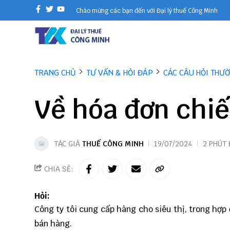
Chào mừng các bạn đến với Đại lý thuế Công Minh
TRANG CHỦ
TƯ VẤN & HỎI ĐÁP
CÁC CÂU HỎI THƯ
Về hóa đơn chiế
TÁC GIẢ
THUẾ CÔNG MINH
19/07/2024
2 PHÚT
CHIA SẺ:
Hỏi:
Công ty tôi cung cấp hàng cho siêu thị, trong hợp 
bán hàng.