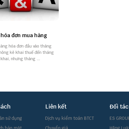
 hóa đơn mua hàng
hàng hóa đơn đầu vào tháng
hông kê khai thuế đến tháng
khai, nhưng tháng ...
sách
Liên kết
Đối tác
ản sử dụng
Dịch vụ kiểm toán BTCT
ES GROU
ch bảo mật
Chuyển giá
Hãng Luậ