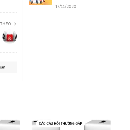
liên kết
17/11/2020
 THEO
uận
CÁC CÂU HỎI THƯỜNG GẶP