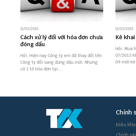
11/03/2015
11/03/2015
Cách xử lý đối với hóa đơn chưa
Kê khai
đóng dấu
Hỏi: Mua 
07/2013 k
Hỏi: Hiện nay Công ty em đã thay đổi tên
09 mới kê 
Công ty đổi sang dùng dấu mới. Nhưng
có 1 tờ hóa đơn tại ...
Chính 
Điều kho
Chính sá