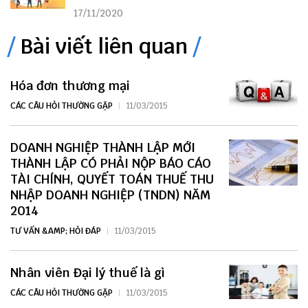
17/11/2020
Bài viết liên quan
Hóa đơn thương mại
CÁC CÂU HỎI THƯỜNG GẶP
11/03/2015
DOANH NGHIỆP THÀNH LẬP MỚI
THÀNH LẬP CÓ PHẢI NỘP BÁO CÁO
TÀI CHÍNH, QUYẾT TOÁN THUẾ THU
NHẬP DOANH NGHIỆP (TNDN) NĂM
2014
TƯ VẤN &AMP; HỎI ĐÁP
11/03/2015
Nhân viên Đại lý thuế là gì
CÁC CÂU HỎI THƯỜNG GẶP
11/03/2015