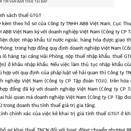
N TIN VĂN BẢN THUẾ TẠI ĐÂY
ính sách thuế GTGT
bày kèm theo hồ sơ của Công ty TNHH ABB Việt Nam, Cục Th
HH ABB Việt Nam ký với doanh nghiệp Việt Nam (Công ty CP 
 điện được nhập khẩu từ nước ngoài, hàng hóa được giao t
ải Phòng; trong hợp đồng quy định doanh nghiệp Việt Nam (Cô
u lô hàng tại cảng Hải Phòng, nộp thuế nhập khẩu, thuế G
điện) ở khâu nhập khẩu. Nếu việc làm thủ tục nhập khẩu c
ù hợp với quy định của pháp luật về hải quan thì Công ty 
nh nghiệp Việt Nam (Công ty CP Tập đoàn TOJI), trên hóa
rị hợp đồng đã ký với doanh nghiệp Việt Nam (Công ty CP 
khai hải quan mà doanh nghiệp Việt Nam (Công ty CP Tập đo
 trong doanh thu tính thuế giá trị gia tăng.
nh chính xác của việc kê khai trị giá tính thuế GTGT ở k
 hồ sơ khai thuế TNCN đối với hoạt động chuyển nhượng 