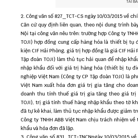
TẢI BẢ
2. Công văn số
827_TCT-CS
ngày 10/03/2015 về ch
Căn cứ quy định liên quan, theo nội dung trình 
Nội tại công văn nêu trên: trường hợp Công ty TN
TOJI) hợp đồng cung cấp hàng hóa là thiết bị tụ
kiện CIF Hải Phòng, giá trị hợp đồng là giá CIF H
Tập đoàn TOJI) làm thủ tục hải quan để nhập khẩ
nhập khẩu đối với giá trị hàng hóa (thiết bị tụ 
nghiệp Việt Nam (Công ty CP Tập đoàn TOJI) là ph
Việt Nam xuất hóa đơn giá trị gia tăng cho doa
doanh thu tính thuế giá trị gia tăng theo giá t
TOJI), trị giá tính thuế hàng nhập khẩu theo tờ 
đã tự kê khai, làm thủ tục nhập khẩu được giảm trừ
Công ty TNHH ABB Việt Nam chịu trách nhiệm về tí
khẩu và hóa đơn đã lập.
3. Công văn số
831_TCT-TNCN
ngày 10/03/2015 về