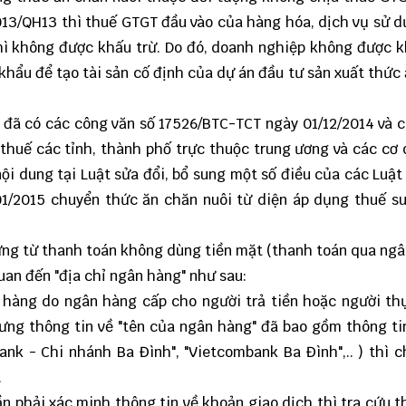
/2013/QH13 thì thuế GTGT đầu vào của hàng hóa, dịch vụ sử 
hì không được khấu trừ. Do đó, doanh nghiệp không được k
ẩu để tạo tài sản cố định của dự án đầu tư sản xuất thức
nh đã có các công văn số 17526/BTC-TCT ngày 01/12/2014 và 
huế các tỉnh, thành phố trực thuộc trung ương và các cơ 
nội dung tại Luật sửa đổi, bổ sung một số điều của các Luật
01/2015 chuyển thức ăn chăn nuôi từ diện áp dụng thuế s
ng từ thanh toán không dùng tiền mặt (thanh toán qua ngâ
an đến "địa chỉ ngân hàng" như sau:
 hàng do ngân hàng cấp cho người trả tiền hoặc người t
ưng thông tin về "tên của ngân hàng" đã bao gồm thông ti
k - Chi nhánh Ba Đình", "Vietcombank Ba Đình",.. ) thì 
.
ần phải xác minh thông tin về khoản giao dịch thì tra cứu t