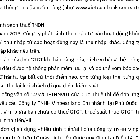
ng thông tin của ngân hàng (như:
www.vietcombank.com.vn
)
ính sách thuế TNDN
 năm 2013, Công ty phát sinh thu nhập từ các hoạt động kh
ì thu nhập từ các hoạt động này là thu nhập khác, Công 
ập khác nêu trên.
c lập hóa đơn GTGT khi bán hàng hóa, dịch vụ bằng thẻ thô
ụ đều được hệ thống phần mềm lưu lại và có thể xem báo c
lữ hành.. tại bất cứ thời điểm nào, cho từng loại thẻ, từng 
t thu lại khi khách đi qua điểm kiểm soát.
eo công văn số 1497/CT-THNVDT của Cục Thuế thì để đáp ứn
 yêu cầu Công ty TNHH Vinpearlland Chi nhánh tại Phú Quốc
, ghi rõ giá bán chưa có thuế GTGT, thuế suất thuế GTGT, t
tính tiền/Bill.
ơn vị sử dụng Phiếu tính tiền/Bill của Công ty TNHH Vinp
n in trực tiếp từ máy tính tiền được quy định tại Điều 14, 