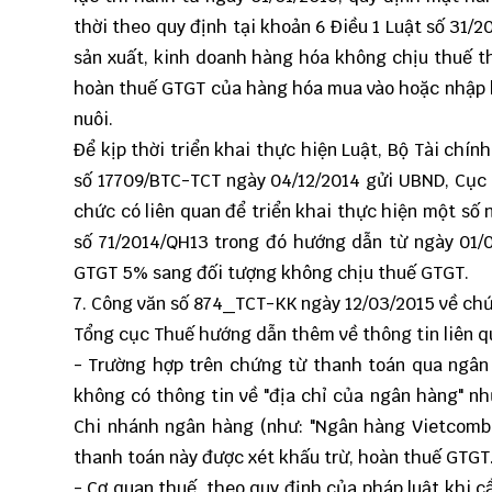
thời theo quy định tại khoản 6 Điều 1 Luật số 31
sản xuất, kinh doanh hàng hóa không chịu thuế t
hoàn thuế GTGT của hàng hóa mua vào hoặc nhập kh
nuôi.
Để kịp thời triển khai thực hiện Luật, Bộ Tài chí
số 17709/BTC-TCT ngày 04/12/2014 gửi UBND, Cục t
chức có liên quan để triển khai thực hiện một số 
số 71/2014/QH13 trong đó hướng dẫn từ ngày 01/
GTGT 5% sang đối tượng không chịu thuế GTGT.
7. Công văn số
874_TCT-KK
ngày 12/03/2015 về chứ
Tổng cục Thuế hướng dẫn thêm về thông tin liên qu
- Trường hợp trên chứng từ thanh toán qua ngân
không có thông tin về "địa chỉ của ngân hàng" nh
Chi nhánh ngân hàng (như: "Ngân hàng Vietcomban
thanh toán này được xét khấu trừ, hoàn thuế GTGT
- Cơ quan thuế, theo quy định của pháp luật khi c