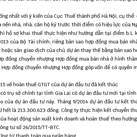
ống nhất với ý kiến của Cục Thuế thành phố Hà Nội, cụ thể:
ền nhà, nhà, căn hộ ký trước thời điểm có hiệu lực của N
ì hồ sơ khai thuế thực hiện như hướng dẫn tại điểm b.1, 
2013 của Bộ Tài chính; riêng bản sao hợp đồng mua bán nh
 II hoặc sàn giao dịch của chủ dự án thay thế bằng bản sao 
Hợp đồng chuyển nhượng Hợp đồng mua bán nhà ở hình thà
g Hợp đồng chuyển nhượng Hợp đồng góp vốn để có quyền 
15 về hoàn thuế GTGT của dự án đầu tư đã kết thúc
 trụ sở chính tại tỉnh Gia Lai có dự án đầu tư mới tại tỉnh 
o của dự án đầu tư này. Tháng 9/2014 dự án đầu tư kết th
 hết là 213.300.623 đồng. Công ty thực hiện kết chuyển t
 của hoạt động sản xuất kinh doanh và hoàn thuế theo hướng
hông tư số 26/2015/TT-BTC.
ứng từ thanh toán qua ngân hàng