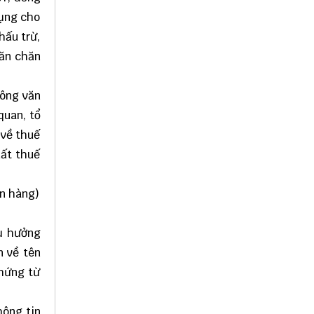
dụng cho
hấu trừ,
 ăn chăn
công văn
quan, tổ
 về thuế
uất thuế
n hàng)
hụ hưởng
n về tên
chứng từ
hông tin