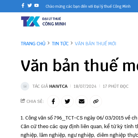
Chào mừng các bạn đến với Đại lý thuế Công Minh
TRANG CHỦ
TIN TỨC
VĂN BẢN THUẾ MỚI
Văn bản thuế m
TÁC GIẢ
HAIVTCA
18/07/2024
17 PHÚT ĐỌC
CHIA SẺ:
1. Công văn số
796_TCT-CS
ngày 06/ 03/2015 về ch
Căn cứ theo các quy định liên quan, kể từ kỳ tính
nghiệp, lâm nghiệp, ngư nghiệp, diêm nghiệp thực 