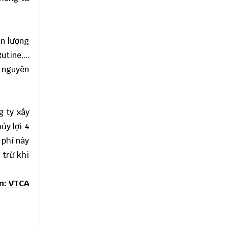
ản lượng
tine,...
i nguyên
g ty xây
ủy lợi 4
 phí này
 trừ khi
n: VTCA