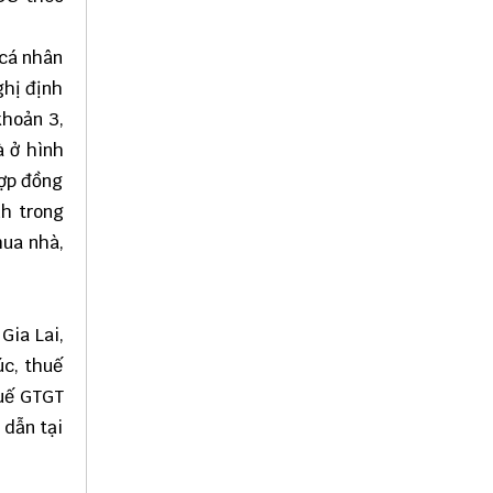
 cá nhân
ghị định
khoản 3,
à ở hình
hợp đồng
nh trong
mua nhà,
Gia Lai,
úc, thuế
huế GTGT
 dẫn tại