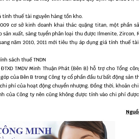
 tính thuế tài nguyên hàng tồn kho.
2009 cơ sở kinh doanh khai thác quặng titan, một phần s
sản xuất, sàng tuyển phân loại thu được Ilmenite, Zircon, Ru
sang năm 2010, 2011 mới tiêu thụ áp dụng giá tính thuế tà
hính sách thuế TNDN
P ĐTXD TMDV Minh Thuận Phát (Bên B) hỗ trợ cho Tổng côn
 góp của Bên B trong Công ty cổ phần đầu tư bất động sản th
 chi phí của hoạt động chuyển nhượng. Đồng thời, khoản chi
nh của Công ty nên cũng không được tính vào chi phí được
Nguồ