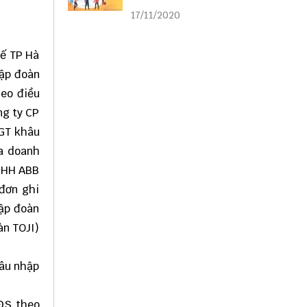
liên kết
17/11/2020
uế TP Hà
Tập đoàn
heo điều
ng ty CP
TGT khâu
ủa doanh
TNHH ABB
 đơn ghi
Tập đoàn
àn TOJI)
hâu nhập
BĐS theo