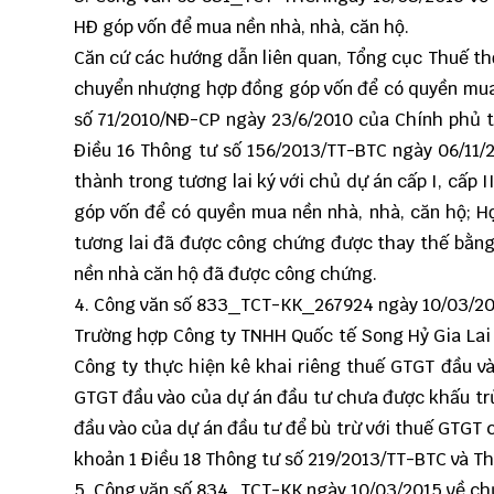
HĐ góp vốn để mua nền nhà, nhà, căn hộ.
Căn cứ các hướng dẫn liên quan, Tổng cục Thuế th
chuyển nhượng hợp đồng góp vốn để có quyền mua n
số 71/2010/NĐ-CP ngày 23/6/2010 của Chính phủ th
Điều 16 Thông tư số 156/2013/TT-BTC ngày 06/11/
thành trong tương lai ký với chủ dự án cấp I, cấp
góp vốn để có quyền mua nền nhà, nhà, căn hộ; 
tương lai đã được công chứng được thay thế bằn
nền nhà căn hộ đã được công chứng.
4. Công văn số
833_TCT-KK_267924
ngày 10/03/20
Trường hợp Công ty TNHH Quốc tế Song Hỷ Gia Lai có
Công ty thực hiện kê khai riêng thuế GTGT đầu và
GTGT đầu vào của dự án đầu tư chưa được khấu trừ
đầu vào của dự án đầu tư để bù trừ với thuế GTGT
khoản 1 Điều 18 Thông tư số 219/2013/TT-BTC và T
5. Công văn số
834_TCT-KK
ngày 10/03/2015 về ch