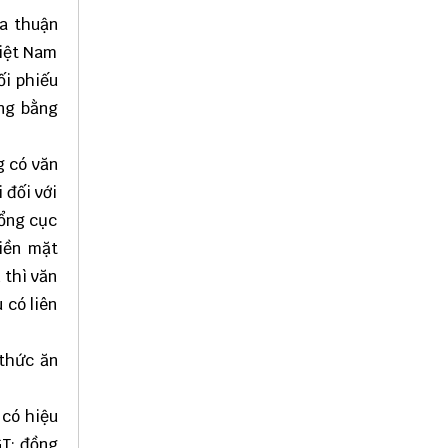
ỏa thuận
Việt Nam
ối phiếu
ăng bằng
g có văn
 đối với
Tổng cục
iền mặt
 thì văn
 có liên
 thức ăn
 có hiệu
GT; đồng