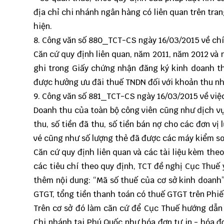
địa chỉ chi nhánh ngân hàng có liên quan trên tra
hiện.
8. Công văn số
880_TCT-CS
ngày 16/03/2015 về ch
Căn cứ quy định liên quan, năm 2011, năm 2012 và
ghi trong Giấy chứng nhận đăng ký kinh doanh th
được hưởng ưu đãi thuế TNDN đối với khoản thu nh
9. Công văn số
881_TCT-CS
ngày 16/03/2015 về việ
Doanh thu của toàn bộ công viên cũng như dịch v
thu, số tiền đã thu, số tiền bán nợ cho các đơn vị 
vé cũng như số lượng thẻ đã được các máy kiểm soá
Căn cứ quy định liên quan và các tài liệu kèm th
các tiêu chí theo quy định, TCT đề nghị Cục Thuế
thêm nội dung: “Mã số thuế của cơ sở kinh doanh”
GTGT, tổng tiền thanh toán có thuế GTGT trên Phiếu 
Trên cơ sở đó làm căn cứ để Cục Thuế hướng dẫn đ
Chi nhánh tại Phú Quốc như hóa đơn tự in - hóa đơ