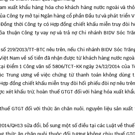
Nam xuất khẩu hàng hóa cho khách hàng nước ngoài và th
ủa Công ty mở tại Ngân hàng cổ phần Đầu tư và phát triển 
Đồng thời Công ty có Hợp đồng chiết khấu miễn truy đòi h
hỏa thuận Công ty vay nợ và trả nợ Chi nhánh BIDV Sóc Tr
 số 219/2013/TT-BTC nêu trên, nếu Chi nhánh BIDV Sóc Trăn
Việt Nam về số tiền đã nhận được từ khách hàng nước ngoài
tại Điểm 1 Công văn số 5806/TCT-KK ngày 24/12/2014 của 
uộc Trung ương về việc chứng từ thanh toán không dùng t
Hợp đồng chiết khấu miễn truy đòi hối phiếu đòi nợ nêu trên
c xét khấu trừ, hoàn thuế GTGT đối với hàng hóa xuất khẩu
thuế GTGT đối với thức ăn chăn nuôi, nguyên liệu sản xuất
2014/QH13 sửa đổi, bổ sung một số điều tại các Luật về thuế
àng thức ăn chăn nuôi thuộc đối tượng không chịu thuế GT