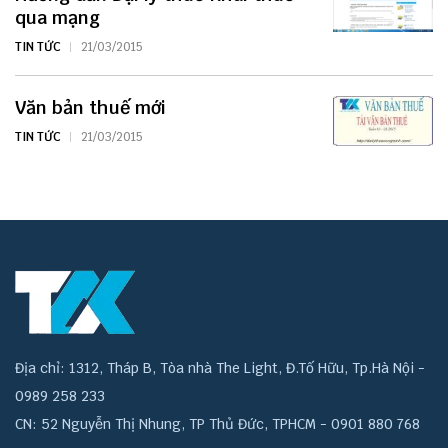
qua mạng
TIN TỨC
21/03/2015
Văn bản thuế mới
TIN TỨC
21/03/2015
Địa chỉ: 1312, Tháp B, Tòa nhà The Light, Đ.Tố Hữu, Tp.Hà Nội -
0989 258 233
CN: 52 Nguyễn Thị Nhung, TP Thủ Đức, TPHCM - 0901 880 768