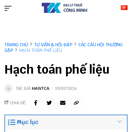
TRANG CHỦ
TƯ VẤN & HỎI ĐÁP
CÁC CÂU HỎI THƯỜNG
GẶP
HẠCH TOÁN PHẾ LIỆU
Hạch toán phế liệu
TÁC GIẢ
HAIVTCA
19/07/2024
CHIA SẺ:
Mục lục