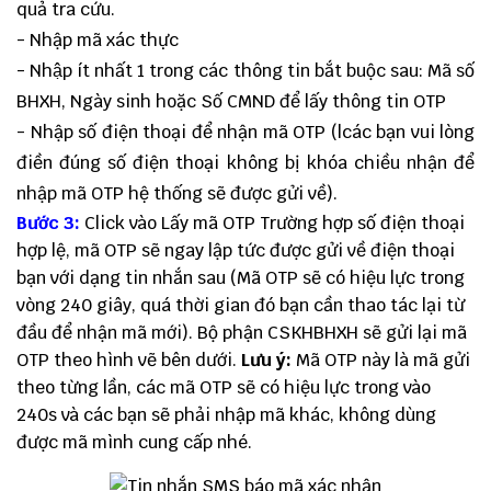
quả tra cứu.
- Nhập mã xác thực
- Nhập ít nhất 1 trong các thông tin bắt buộc sau: Mã số
BHXH, Ngày sinh hoặc Số CMND để lấy thông tin OTP
- Nhập số điện thoại để nhận mã OTP (lcác bạn vui lòng
điền đúng số điện thoại không bị khóa chiều nhận để
nhập mã OTP hệ thống sẽ được gửi về).
Bước 3:
Click vào Lấy mã OTP Trường hợp số điện thoại
hợp lệ, mã OTP sẽ ngay lập tức được gửi về điện thoại
bạn với dạng tin nhắn sau (Mã OTP sẽ có hiệu lực trong
vòng 240 giây, quá thời gian đó bạn cần thao tác lại từ
đầu để nhận mã mới). Bộ phận CSKHBHXH sẽ gửi lại mã
OTP theo hình vẽ bên dưới.
Lưu ý:
Mã OTP này là mã gửi
theo từng lần, các mã OTP sẽ có hiệu lực trong vào
240s và các bạn sẽ phải nhập mã khác, không dùng
được mã mình cung cấp nhé.