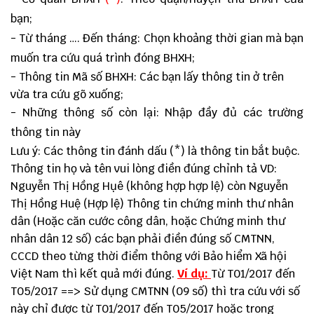
bạn;
- Từ tháng …. Đến tháng: Chọn khoảng thời gian mà bạn
muốn tra cứu quá trình đóng BHXH;
- Thông tin Mã số BHXH: Các bạn lấy thông tin ở trên
vừa tra cứu gõ xuống;
- Những thông số còn lại: Nhập đầy đủ các trường
thông tin này
Lưu ý: Các thông tin đánh dấu (*) là thông tin bắt buộc.
Thông tin họ và tên vui lòng điền đúng chỉnh tả VD:
Nguyễn Thị Hồng Hụê (không hợp hợp lệ) còn Nguyễn
Thị Hồng Huệ (Hợp lệ) Thông tin chứng minh thư nhân
dân (Hoặc căn cước công dân, hoặc Chứng minh thư
nhân dân 12 số) các bạn phải điền đúng số CMTNN,
CCCD theo từng thời điểm thông với Bảo hiểm Xã hội
Việt Nam thì kết quả mới đúng.
Ví dụ:
Từ T01/2017 đến
T05/2017 ==> Sử dụng CMTNN (09 số) thì tra cứu với số
này chỉ được từ T01/2017 đến T05/2017 hoặc trong