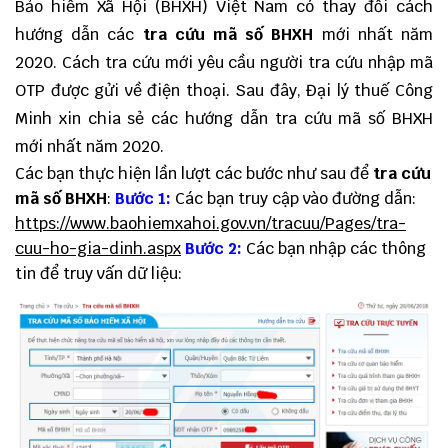
Bảo hiểm Xã Hội (BHXH) Việt Nam có thay đổi cách
hướng dẫn các
tra cứu mã số BHXH
mới nhất năm
2020. Cách tra cứu mới yêu cầu người tra cứu nhập mã
OTP được gửi về điện thoại. Sau đây, Đại lý thuế Công
Minh xin chia sẻ các hướng dẫn tra cứu mã số BHXH
mới nhất năm 2020.
Các bạn thực hiện lần lượt các bước như sau để
tra cứu
mã số BHXH
:
Bước 1:
Các bạn truy cập vào đường dẫn:
https://www.baohiemxahoi.gov.vn/tracuu/Pages/tra-
cuu-ho-gia-dinh.aspx
Bước 2:
Các bạn nhập các thông
tin để truy vấn dữ liệu: