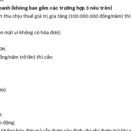
doanh (không bao gồm các trường hợp 3 nêu trên)
thu chịu thuế giá trị gia tăng (100.000.000 đồng/năm) thì
n mặt vì không có hóa đơn);
DN.
ng/năm trở lên) thì cần:
ơn).
n;
o động;
hí không hóa đơn mà vẫn được xác định chi phí được trừ khi 