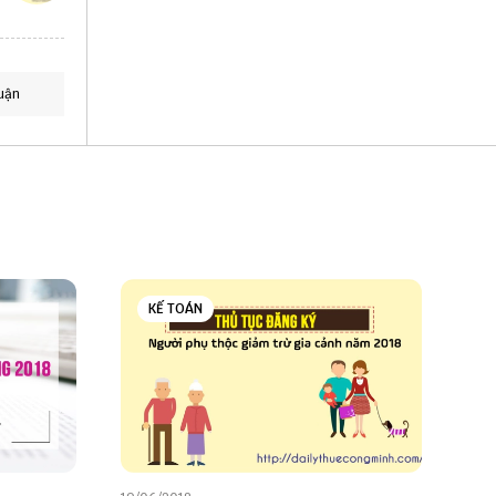
uận
KẾ TOÁN