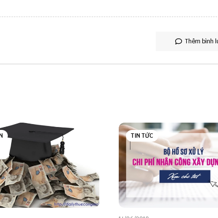
Thêm bình l
N
TIN TỨC