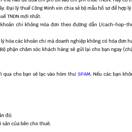
y, Đại lý thuế Công Minh xin chia sẻ bộ mẫu hồ sơ để hợp lý
huế TNDN mới nhất.
c khoản chi không Hóa đơn theo đường dẫn (
/cach-hop-th
lý hóa các khoản chi mà doanh nghiệp không có hóa đơn ha
). Bộ phận chăm sóc khách hàng sẽ gửi lại cho bạn ngay (c
i qua cho bạn sẽ lạc vào hòm thư
SPAM
, Nếu các bạn khô
ản đó;
i sản của bên cho thuê;