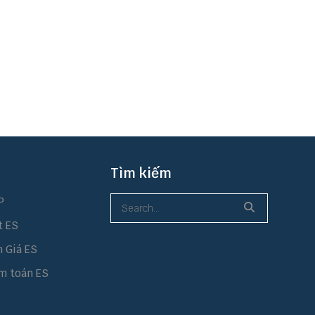
Tìm kiếm
P
t ES
h Giá ES
m toán ES