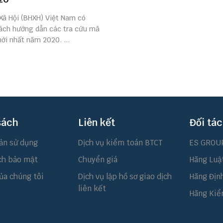
Xã Hội (BHXH) Việt Nam có
cách hướng dẫn các tra cứu mã
ới nhất năm 2020. ...
sách
Liên kết
Đối tác
ản sử dụng
Dịch vụ kiểm toán BTCT
ES GROU
ch bảo mật
Chuyển giá
Hãng Luậ
ủa chúng tôi
Dịch vụ lập hồ sơ giao dịch
Hãng Địn
liên kết
Hãng Kiể