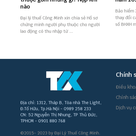
nào
Bảo hiểm 
thay đổi 
Đại lý thuế Công Minh xin chia sẻ Hồ sơ
số BHXH m
chứng minh người phụ thuộc cho người
lao động có thu nhập từ ...
Chính 
Điều kho
Chính sá
Địa chỉ: 1312, Tháp B, Tòa nhà The Light,
Dịch vụ c
Đ.Tố Hữu, Tp.Hà Nội - 0989 258 233
CN: 52 Nguyễn Thị Nhung, TP Thủ Đức,
TPHCM - 0901 880 768
©2015- 2023 by Đại Lý Thuế Công Minh.