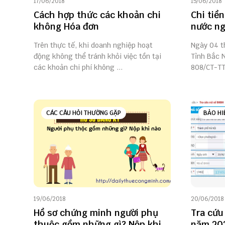
17/06/2018
15/06/2018
Cách hợp thức các khoản chi
Chi tiề
không Hóa đơn
nước ng
Trên thực tế, khi doanh nghiệp hoạt
Ngày 04 t
động không thể tránh khỏi việc tồn tại
Tỉnh Bắc 
các khoản chi phí không ...
808/CT-TT
CÁC CÂU HỎI THƯỜNG GẶP
BẢO HI
19/06/2018
20/06/2018
Hồ sơ chứng minh người phụ
Tra cứu
thuộc gồm những gì? Nộp khi
năm 20