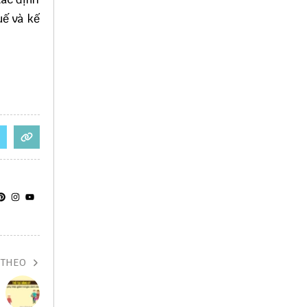
uế và kế
 THEO