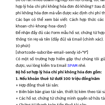
hợp lý hóa chi phí không hóa đơn đó không? Sau đâ
phí không hóa đơn mà vẫn được xác định chi phí t
Các bạn có thể xem bài viết: Cách hợp thức cá
khoan-chi-khong-hoa-don/
)
Để nhận đầy đủ các Form mẫu hồ sơ, chứng từ hợp 
thông tin Họ và tên (đầy đủ) và Email (chính xác
10 phút)
[shortcode-subcribe-email-sendy id="9"]
Có một số trường hợp hiếm gặp thư chúng tôi gử
được, vui lòng kiểm tra Email
SPAM
nhé.
Bộ hồ sơ hợp lý hóa chi phí không hóa đơn gồm:
1. Nếu khoản thuê từ dưới 100 triệu đồng/năm
+ Hợp đồng thuê tài sản;
+ Biên bản bàn giao tài sản, thiết bị kèm theo tài s
+ Các hồ sơ, chứng từ chứng mình quyền sở hữu tà
+ Chứng từ thanh toán tiền thuê tài sản;