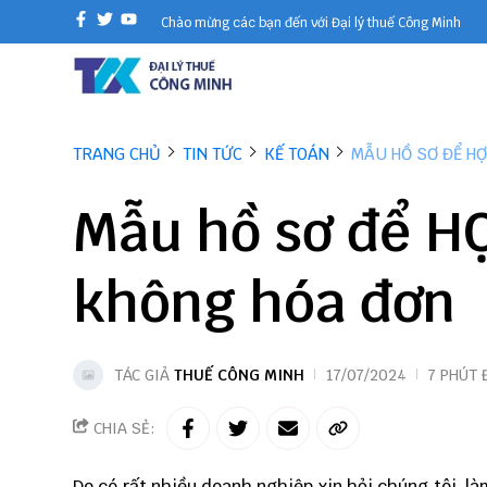
Chào mừng các bạn đến với Đại lý thuế Công Minh
TRANG CHỦ
TIN TỨC
KẾ TOÁN
MẪU HỒ SƠ ĐỂ HỢ
Mẫu hồ sơ để HỢ
không hóa đơn
TÁC GIẢ
THUẾ CÔNG MINH
17/07/2024
7 PHÚT 
CHIA SẺ:
Do có rất nhiều doanh nghiệp xin hỏi chúng tôi, l