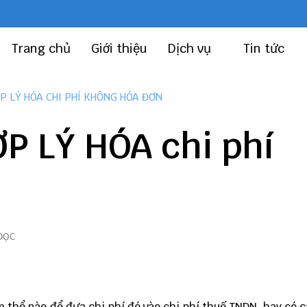
Trang chủ
Giới thiệu
Dịch vụ
Tin tức
P LÝ HÓA CHI PHÍ KHÔNG HÓA ĐƠN
P LÝ HÓA chi phí
ĐỌC
àm thể nào để đưa chi phí đó vào chi phí thuế TNDN, hay có 