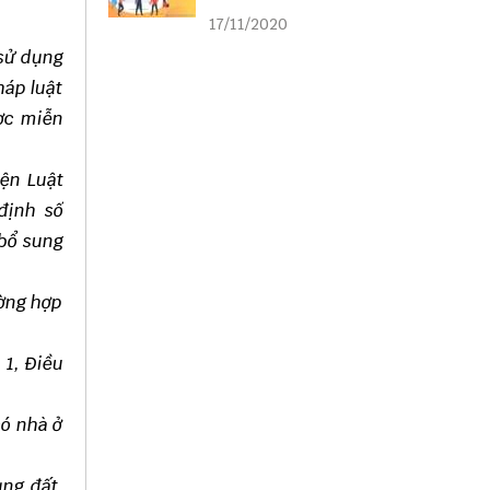
liên kết
17/11/2020
 sử dụng
háp luật
ược miễn
iện Luật
định số
 bổ sung
ường hợp
 1, Điều
có nhà ở
ụng đất,