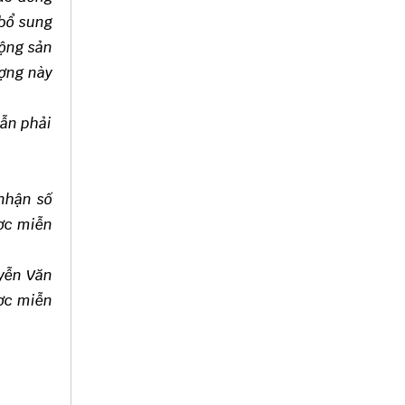
 bổ sung
động sản
ợng này
dẫn phải
nhận số
ợc miễn
yễn Văn
ược miễn