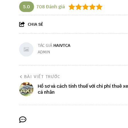
5.0
708
Đánh giá
CHIA SẺ
TÁC GIẢ
HAIVTCA
ADMIN
BÀI VIẾT TRƯỚC
Hồ sơ và cách tính thuế với chi phí thuê x
cá nhân