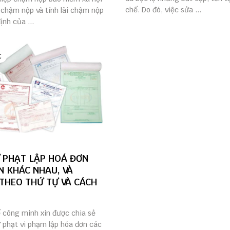
chế. Do đó, việc sửa ...
 chậm nộp và tính lãi chậm nộp
ịnh của ...
C
 PHẠT LẬP HOÁ ĐƠN
N KHÁC NHAU, VÀ
THEO THỨ TỰ VÀ CÁCH
ế công minh xin được chia sẻ
 phạt vi phạm lập hóa đơn các