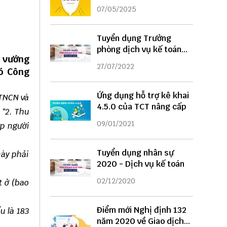
DỤNG
07/05/2025
Tuyển dụng Trưởng
phòng dịch vụ kế toán
ế vướng
năm 2022
27/07/2022
có
Công
Ứng dụng hỗ trợ kê khai
 TNCN và
4.5.0 của TCT nâng cấp
 "2. Thu
09/01/2021
ợp người
Tuyển dụng nhân sự
này phải
2020 - Dịch vụ kế toán
02/12/2020
t ở (bao
Điểm mới Nghị định 132
u là 183
năm 2020 về Giao dịch