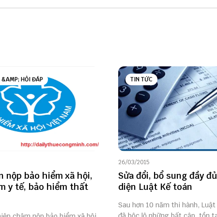
 &AMP; HỎI ĐÁP
TIN TỨC
26/03/2015
n nộp bảo hiểm xã hội,
Sửa đổi, bổ sung đầy đủ
m y tế, bảo hiểm thất
diện Luật Kế toán
Sau hơn 10 năm thi hành, Luật
đã bộc lộ những bất cập, tồn tạ
iệp chậm nộp bảo hiểm xã hội