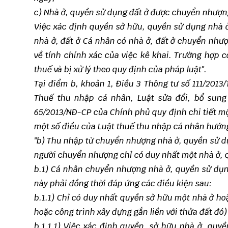
c) Nhà ở, quyền sử dụng đất ở được chuyển nhượn
Việc xác định quyền sở hữu, quyền sử dụng nhà 
nhà ở, đất ở Cá nhân có nhà ở, đất ở chuyển nhượ
về tính chính xác của việc kê khai. Trường hợp 
thuế và bị xử lý theo quy định của pháp luật".
Tại điểm b, khoản 1, Điều 3
Thông tư số 111/2013
Thuế thu nhập cá nhân, Luật sửa đổi, bổ sung
65/2013/NĐ-CP của Chính phủ quy định chi tiết mộ
một số điều của Luật thuế thu nhập cá nhân hướn
"b) Thu nhập từ chuyển nhượng nhà ở, quyền sử dụn
người chuyển nhượng chỉ có duy nhất một nhà ở, q
b.1) Cá nhân chuyển nhượng nhà ở, quyền sử dụn
này phải đồng thời đáp ứng các điều kiện sau:
b.1
.
1) Chỉ có duy nhất quyền sở hữu một nhà ở ho
hoặc công trình xây dựng gắn liền với thửa đất đó
b.1.1.1) Việc xác định quyền. sở hữu nhà ở, qu