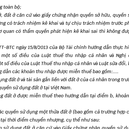
g toàn bộ;
ở, đất ở căn cứ vào giấy chứng nhận quyền sở hữu, quyền
ng có trách nhiệm kê khai và tự chịu trách nhiệm trước p
cơ quan có thẩm quyền phát hiện kê khai sai thì không đ
/TT-BTC
ngày 15/8/2013 của Bộ Tài chính hướng dẫn thực h
 một số điều của Luật thuế thu nhập cá nhân và Nghị 
t số điều của Luật Thuế thu nhập cá nhân và Luật sửa đổi,
g dẫn các khoản thu nhập được miễn thuế bao gồm:....
g đất ở và tài sản gắn liền với đất ở của cá nhân trong tr
uyền sử dụng đất ở tại Việt Nam.
g đất ở được miễn thuế theo hướng dẫn tại điểm b, khoản
ặc quyền sử dụng một thửa đất ở (bao gồm cả trường hợp 
) tại thời điểm chuyển nhượng, cụ thể như sau:
yền sử dụng đất ở căn cứ vào Giấy chứng nhận quyền sử d