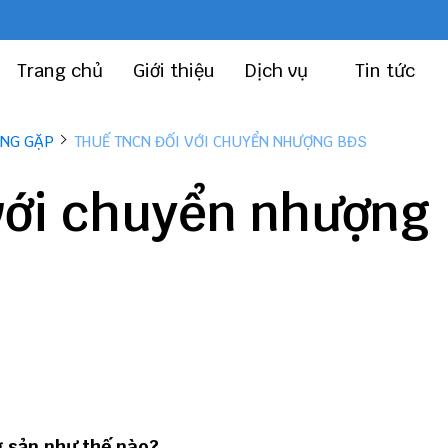
Trang chủ
Giới thiệu
Dịch vụ
Tin tức
ỜNG GẶP
THUẾ TNCN ĐỐI VỚI CHUYỂN NHƯỢNG BĐS
với chuyển nhượng
g sản như thế nào?