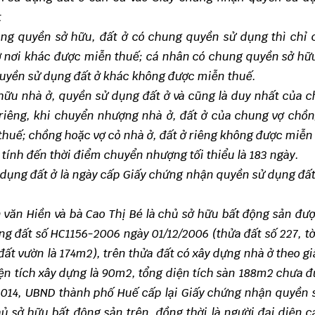
t
ng quyền sở hữu, đất ở có chung quyền sử dụng thì chỉ 
ở nơi khác được miễn thuế; cá nhân có chung quyền sở hữ
quyền sử dụng đất ở khác không được miễn thuế.
hữu nhà ở, quyền sử dụng đất ở và cũng là duy nhất của 
riêng, khi chuyển nhượng nhà ở, đất ở của chung vợ chồn
thuế; chồng hoặc vợ cỏ nhà ở, đất ở riêng không được miễn
 tính đến thời điểm chuyển nhượng tối thiểu là 183 ngày.
 dụng đất ở là ngày cấp Giấy chứng nhận quyền sử dụng đấ
 văn Hiền và bà Cao Thị Bé là chủ sở hữu bất động sản đ
 đất số HC1156-2006 ngày 01/12/2006 (thửa đất số 227, t
h đất vườn là 174m2), trên thửa đất có xây dựng nhà ở theo g
ện tích xây dựng là 90m2, tổng diện tích sàn 188m2 chưa 
2014, UBND thành phố Huế cấp lại Giấy chứng nhận quyền
hủ sở hữu bất động sản trên, đồng thời là người đại diện 