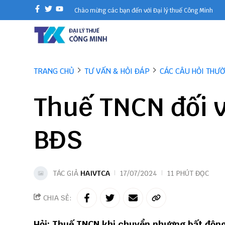
Chào mừng các bạn đến với Đại lý thuế Công Minh
TRANG CHỦ
TƯ VẤN & HỎI ĐÁP
CÁC CÂU HỎI THƯ
Thuế TNCN đối 
BĐS
TÁC GIẢ
HAIVTCA
17/07/2024
11 PHÚT ĐỌC
CHIA SẺ:
Hỏi: Thuế TNCN khi chuyển nhượng bất độn