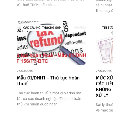
và thuế TNCN, nếu có ...
sẽ bị phạt
theo quy đ
CÁC CÂU HỎI THƯỜNG GẶP
TIN TỨ
27/03/2015
27/03/2015
Mẫu 01/DNHT - Thủ tục hoàn
MỨC XỬ
thuế
CÁC LIÊ
KHÔNG 
Thủ tục hoàn thuế là một quy trình mà
XỬ LÝ
tất cả các doanh nghiệp đểu phải tuân
thủ khi muốn được hoàn ...
Đại lý thu
về mức xử