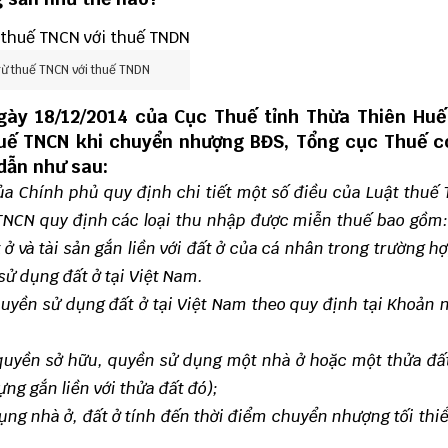
rừ thuế TNCN với thuế TNDN
 ngày 18/12/2014 của Cục Thuế tỉnh Thừa Thiên Hu
thuế TNCN khi chuyển nhượng BĐS, Tổng cục Thuế 
dẫn như sau:
ủa Chính phủ quy định chi tiết một số điều của Luật thuế
 TNCN quy định các loại thu nhập được miễn thuế bao gồm:
 và tài sản gắn liền với đất ở của cá nhân trong trường h
ử dụng đất ở tại Việt Nam.
yền sử dụng đất ở tại Việt Nam theo quy định tại Khoản 
 quyền sở hữu, quyền sử dụng một nhà ở hoặc một thửa đấ
ng gắn liền với thửa đất đó);
ụng nhà ở, đất ở tính đến thời điểm chuyển nhượng tối thiể