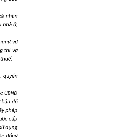
cá nhân
u nhà ở,
chung vợ
g thì vợ
 thuế.
t, quyền
ược UBND
ờ bản đồ
iấy phép
được cấp
 sử dụng
các đồng