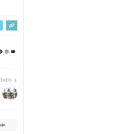
 THEO
uận