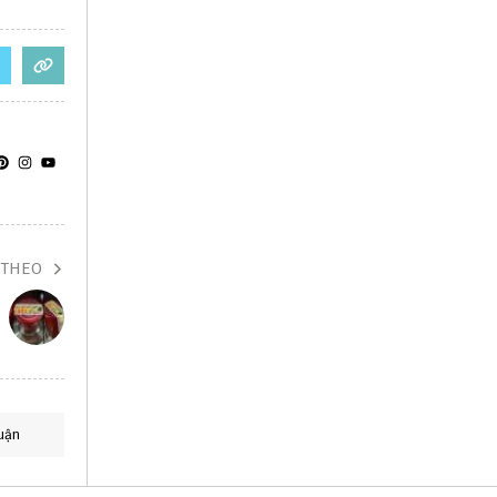
 THEO
uận