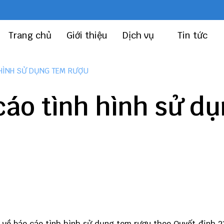
Trang chủ
Giới thiệu
Dịch vụ
Tin tức
 HÌNH SỬ DỤNG TEM RƯỢU
cáo tình hình sử d
c về báo cáo tình hình sử dụng tem rượu theo
Quyết định 2