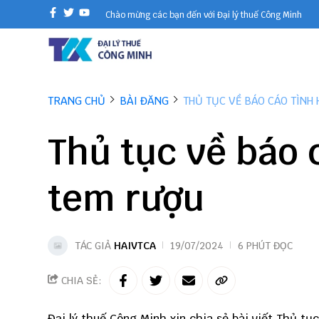
Chào mừng các bạn đến với Đại lý thuế Công Minh
TRANG CHỦ
BÀI ĐĂNG
THỦ TỤC VỀ BÁO CÁO TÌNH
Thủ tục về báo 
tem rượu
TÁC GIẢ
HAIVTCA
19/07/2024
6 PHÚT ĐỌC
CHIA SẺ:
Đại lý thuế
Công Minh
xin chia sẻ bài viết Thủ tụ