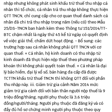
nhập nhưng không phát sinh khấu trừ thuế thu nhập cá
nhân thì tổ chức, cá nhân trả thu nhập không thực hiện
QTT TNCN, chỉ cung cấp cho cơ quan thuế danh sách cá
nhân đã chi trả thu nhập trong năm (nếu có) theo Mẫu
25/DS-TNCN ban hành kèm theo Thông tư 151/2014/TT-
BTC chậm nhất là ngày thứ 45 kể từ ngày có quyết định
về việc giải thể, chấm dứt hoạt động. - Bổ sung: các
trường hợp sau cá nhân không phải QTT TNCN với cơ
quan thuế: + Cá nhân, hộ kinh doanh có thu nhập từ
kinh doanh đã thực hiện nộp thuế theo phương pháp
khoán thì không phải quyết toán thuế. + Cá nhân là đại
lý bảo hiểm, đại lý xổ số, bán hàng đa cấp đã được
TCTTN khấu trừ thuế TNCN thì không QTT đối với phần
thu nhập này. iii. Giảm trừ gia cảnh Năm 2014 mức
giảm trừ gia cảnh đối với bản thân người nộp thuế là 9
triệu đồng/tháng, người phụ thuộc là 3,6 triệu
đồng/người/tháng. Người phụ thuộc đã đăng ký và có
đầy đủ hồ sơ chứng minh người phụ thuộc theo quy