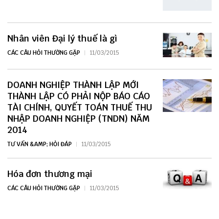
Nhân viên Đại lý thuế là gì
CÁC CÂU HỎI THƯỜNG GẶP
11/03/2015
DOANH NGHIỆP THÀNH LẬP MỚI
THÀNH LẬP CÓ PHẢI NỘP BÁO CÁO
TÀI CHÍNH, QUYẾT TOÁN THUẾ THU
NHẬP DOANH NGHIỆP (TNDN) NĂM
2014
TƯ VẤN &AMP; HỎI ĐÁP
11/03/2015
Hóa đơn thương mại
CÁC CÂU HỎI THƯỜNG GẶP
11/03/2015