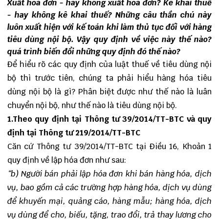
Xuất hoá đơn - hay không xuất hoá đơn? Kê khai thuế
- hay không kê khai thuế? Những câu thần chú này
luôn xuất hiện với kế toán khi làm thủ tục đối với hàng
tiêu dùng nội bộ. Vậy quy định về việc này thế nào?
quá trình biến đổi những quy định đó thế nào?
Để hiểu rõ các quy định của luật thuế về tiêu dùng nội
bộ thì trước tiên, chúng ta phải hiểu hàng hóa tiêu
dùng nội bộ là gì? Phân biệt được như thế nào là luân
chuyển nội bộ, như thế nào là tiêu dùng nội bộ.
1.Theo quy định tại Thông tư 39/2014/TT-BTC và quy
định tại Thông tư 219/2014/TT-BTC
Căn cứ Thông tư 39/2014/TT-BTC tại Điều 16, Khoản 1
quy định về lập hóa đơn như sau:
“b) Người bán phải lập hóa đơn khi bán hàng hóa, dịch
vụ, bao gồm cả các trường hợp hàng hóa, dịch vụ dùng
để khuyến mại, quảng cáo, hàng mẫu; hàng hóa, dịch
vụ dùng để cho, biếu, tặng, trao đổi, trả thay lương cho