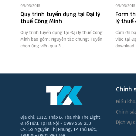
09/03/2015
09/03/2015
Quy trình tuyển dụng tại Đại lý
Form th
thuế Công Minh
lý thuế
Quy trình tuyển dụng tại Đại lý thuế Công
Cảm ơn bạ
Minh bao gồm: Nguyên tắc chung: Tuyển
việc tại Đ
chọn ứng viên qua 3 ...
download 
Chính 
Điều kho
Chính sá
Địa chỉ: 1312, Tháp B, Tòa nhà The Light,
Dịch vụ c
Đ.Tố Hữu, Tp.Hà Nội - 0989 258 233
CN: 52 Nguyễn Thị Nhung, TP Thủ Đức,
TPHCM - 0901 880 768