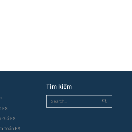
Tìm kiếm
P
t ES
h Giá ES
m toán ES