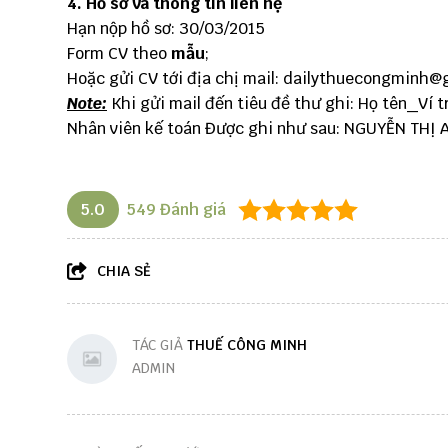
4. Hồ sơ và thông tin liên hệ
Hạn nộp hồ sơ: 30/03/2015
Form CV theo
mẫu
;
Hoặc gửi CV tới địa chị mail:
dailythuecongminh@
Note:
Khi gửi mail đến tiêu đề thư ghi: Họ tên_Ví tr
Nhân viên kế toán Được ghi như sau: NGUYỄN THỊ
5.0
549
Đánh giá
CHIA SẺ
TÁC GIẢ
THUẾ CÔNG MINH
ADMIN