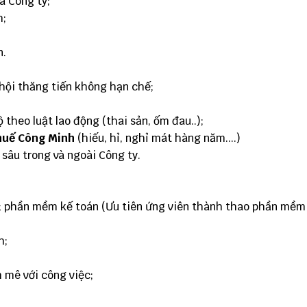
a Công ty;
h;
n.
hội thăng tiến không hạn chế;
heo luật lao động (thai sản, ốm đau..);
thuế Công Minh
(hiếu, hỉ, nghỉ mát hàng năm....)
sâu trong và ngoài Công ty.
l; phần mềm kế toán (Ưu tiên ứng viên thành thao phần mềm
h;
 mê với công việc;