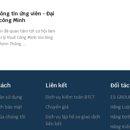
ông tin ứng viên - Đại
 công Minh
n đã quan tâm tới cơ hội làm
ại lý thuế Công Minh Vui lòng
form Thông ...
sách
Liên kết
Đối tác
ản sử dụng
Dịch vụ kiểm toán BTCT
ES GROU
ch bảo mật
Chuyển giá
Hãng Luậ
ủa chúng tôi
Dịch vụ lập hồ sơ giao dịch
Hãng Địn
liên kết
Hãng Kiể