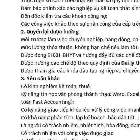
Thực hiện sổ sách theo luật kế toán và quy định củ
Đảm bảo chính xác các nghiệp vụ kế toán phát sin
Đôn đốc kiểm tra các khoản công nợ;
Các công việc khác theo sự phân công của cấp trê
2. Quyền lợi được hưởng
Môi trường làm việc chuyên nghiệp, năng động, cơ 
Mức lương thỏa thuận, không hạn chế nếu làm tốt;
Được đóng BHXH, BHYT và hưởng đầy đủ các chế độ t
Được hưởng các chế độ theo quy định của
Đai lý 
Được tham gia các khóa đào tạo nghiệp vụ chuyên 
3. Yêu cầu khác
Có kinh nghiệm kế toán, thuế;
Kỹ năng tin học văn phòng thành thạo: Word, Exce
toán Fast Accounting);
Có kỹ năng giao tiếp khéo léo, xử lý công việc nhan
Có khả năng phân tích, lập kế hoạch, báo cáo tốt…;
Là người có trách nhiệm, nhiệt tình, hòa đồng, đam
Có trách nhiệm với công việc được giao;