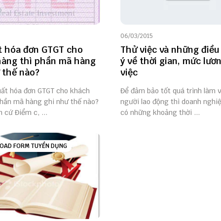
06/03/2015
t hóa đơn GTGT cho
Thử việc và những điều
àng thì phần mã hàng
ý về thời gian, mức lươ
 thế nào?
việc
xuất hóa đơn GTGT cho khách
Để đảm bảo tốt quá trình làm 
phần mã hàng ghi như thế nào?
người lao động thì doanh nghi
n cứ Điểm c, ...
có những khoảng thời ...
OAD FORM TUYỂN DỤNG