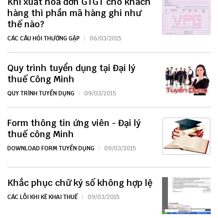
Khi xuất hóa đơn GTGT cho khách
hàng thì phần mã hàng ghi như
thế nào?
CÁC CÂU HỎI THƯỜNG GẶP
06/03/2015
Quy trình tuyển dụng tại Đại lý
thuế Công Minh
QUY TRÌNH TUYỂN DỤNG
09/03/2015
Form thông tin ứng viên - Đại lý
thuế công Minh
DOWNLOAD FORM TUYỂN DỤNG
09/03/2015
Khắc phục chữ ký số không hợp lệ
CÁC LỖI KHI KÊ KHAI THUẾ
09/03/2015