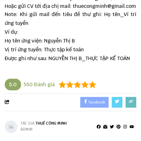
Hoặc gửi CV tới địa chị mail:
thuecongminh@gmail.com
Note: Khi gửi mail đến tiêu đề thư ghi: Họ tên_Ví trí
ứng tuyển
Ví dụ:
Họ tên ứng viện: Nguyễn Thị B
Vị trí ứng tuyển: Thực tập kế toán
Được ghi như sau: NGUYỄN THỊ B_THỰC TẬP KẾ TOÁN
5.0
550
Đánh giá
facebook
TÁC GIẢ
THUẾ CÔNG MINH
ADMIN