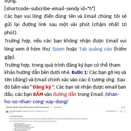
dựng.
[shortcode-subcribe-email-sendy id="5"]
Các bạn vui lòng điền đúng tên và Email chúng tôi sẽ
gửi lại đường link sau một vài phút (chậm nhất 10
phút).
Trường hợp, nếu các bạn không nhận được Email vui
lòng xem ở hòm thư
Spam
hoặc
Tab quảng cáo
(hiếm
gặp).
Trường hợp, trong quá trình đăng ký bạn có thể tham
khảo hướng dẫn bên dưới nhé.
Bước 1:
Các bạn gõ Họ và
tên (đúng) và Email chính xác vào các ô tương ứng. Sau
đó bấm vào
" Đăng ký "
; Các bạn sẽ nhận được email ban
đầu, các bạn
BẤM
vào
đường dẫn
trong Email:
/nhan-
ho-so-nhan-cong-xay-dung/