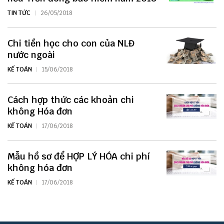
TIN TỨC
26/05/2018
Chi tiền học cho con của NLĐ
nước ngoài
KẾ TOÁN
15/06/2018
Cách hợp thức các khoản chi
không Hóa đơn
KẾ TOÁN
17/06/2018
Mẫu hồ sơ để HỢP LÝ HÓA chi phí
không hóa đơn
KẾ TOÁN
17/06/2018