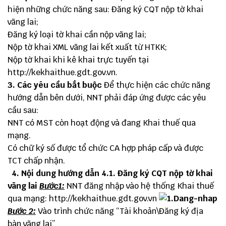
hiện những chức năng sau: Đăng ký CQT nộp tờ khai
vãng lai;
Đăng ký loại tờ khai cần nộp vãng lai;
Nộp tờ khai XML vãng lai kết xuất từ HTKK;
Nộp tờ khai khi kê khai trực tuyến tại
http://kekhaithue.gdt.gov.vn
.
3. Các yêu cầu bắt buộc
Để thực hiện các chức năng
hướng dẫn bên dưới, NNT phải đáp ứng được các yêu
cầu sau:
NNT có MST còn hoạt động và đang Khai thuế qua
mạng.
Có chữ ký số được tổ chức CA hợp pháp cấp và được
TCT chấp nhận.
4. Nội dung hướng dẫn
4.1. Đăng ký CQT nộp tờ khai
vãng lai
Bước1:
NNT đăng nhập vào hệ thống Khai thuế
qua mạng:
http://kekhaithue.gdt.gov.vn
Bước 2:
Vào trình chức năng “Tài khoản\Đăng ký địa
bàn vãng lai”