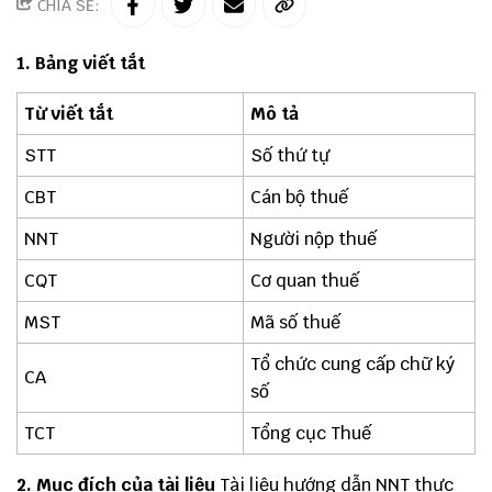
CHIA SẺ:
1.
Bảng viết tắt
Từ viết tắt
Mô tả
STT
Số thứ tự
CBT
Cán bộ thuế
NNT
Người nộp thuế
CQT
Cơ quan thuế
MST
Mã số thuế
Tổ chức cung cấp chữ ký
CA
số
TCT
Tổng cục Thuế
2. Mục đích của tài liệu
Tài liệu hướng dẫn NNT thực