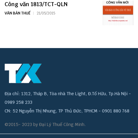
Công văn 1813/TCT-QLN
VĂN BẢN THUẾ
21/05/2015
Địa chỉ: 1312, Tháp B, Tòa nhà The Light, Đ.Tố Hữu, Tp.Hà Nội -
0989 258 233
CN: 52 Nguyễn Thị Nhung, TP Thủ Đức, TPHCM - 0901 880 768
©2015- 2023 by Đại Lý Thuế Công Minh.