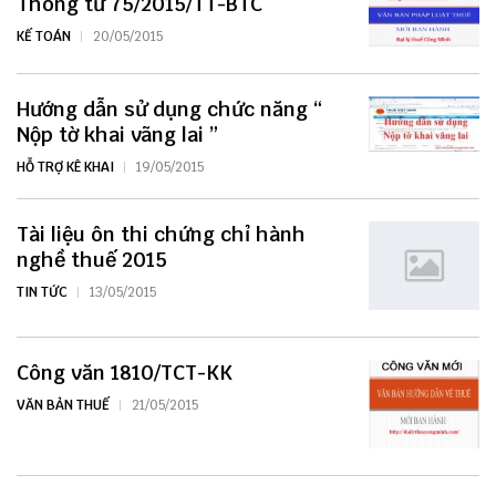
Thông tư 75/2015/TT-BTC
KẾ TOÁN
20/05/2015
Hướng dẫn sử dụng chức năng “
Nộp tờ khai vãng lai ”
HỖ TRỢ KÊ KHAI
19/05/2015
Tài liệu ôn thi chứng chỉ hành
nghề thuế 2015
TIN TỨC
13/05/2015
Công văn 1810/TCT-KK
VĂN BẢN THUẾ
21/05/2015