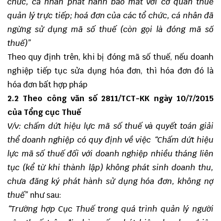
chức, cá nhân phát hành báo mất với cơ quan thuế
quản lý trực tiếp; hoá đơn của các tổ chức, cá nhân đã
ngừng sử dụng mã số thuế (còn gọi là đóng mã số
thuế)”
Theo quy định trên, khi bị đóng mã số thuế, nếu doanh
nghiệp tiếp tục sửa dụng hóa đơn, thì hóa đơn đó là
hóa đơn bất hợp pháp
2.2 Theo công văn số 2811/TCT-KK ngày 10/7/2015
của Tổng cục Thuế
V/v: chấm dứt hiệu lực mã số thuế và quyết toán giải
thể doanh nghiệp có quy định về việc “Chấm dứt hiệu
lực mã số thuế đối với doanh nghiệp nhiều tháng liên
tục (kể từ khi thành lập) không phát sinh doanh thu,
chưa đăng ký phát hành sử dụng hóa đơn, không nợ
thuế”
như sau:
“Trường hợp Cục Thuế trong quá trình quản lý người