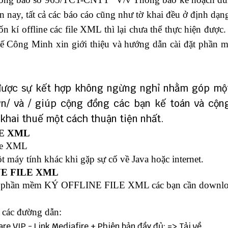
n nay, tất cả các báo cáo cũng như tờ khai đều ở định d
kí offline các file XML thì lại chưa thể thực hiện được.
uế Công Minh xin giới thiệu và hướng dẫn cài đặt phần
ược sự kết hợp không ngừng nghỉ nhằm góp mộ
vn/
và
/
giúp cộng đồng các bạn kế toán và cộn
 khai thuế một cách thuận tiện nhất.
LE XML
ile XML
 máy tính khác khi gặp sự cố về Java hoặc internet.
INE FILE XML
 đặt phần mềm KÝ OFFLINE FILE XML các bạn cần downl
 các đường dẫn:
are VIP
- Link
Mediafire
+ Phiên bản đầy đủ: => Tải về