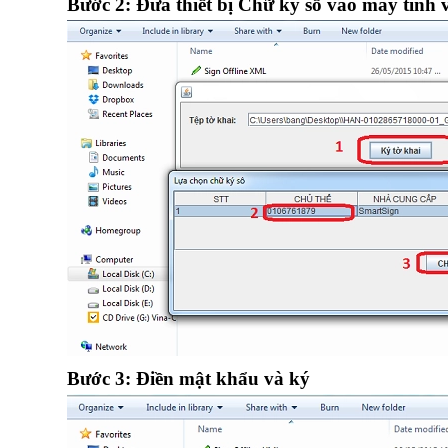
Bước 2: Đưa thiết bị Chữ ký số vào máy tính 
Bước 3: Điền mật khẩu và ký