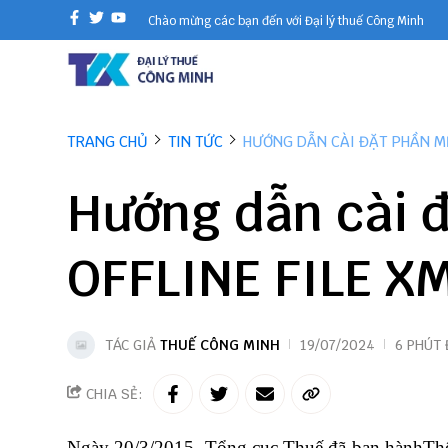
Chào mừng các bạn đến với Đại lý thuế Công Minh
TRANG CHỦ
TIN TỨC
HƯỚNG DẪN CÀI ĐẶT PHẦN MỀ
Hướng dẫn cài 
OFFLINE FILE X
TÁC GIẢ
THUẾ CÔNG MINH
19/07/2024
6 PHÚT
CHIA SẺ:
Ngày 20/3/2015, Tổng cục Thuế đã ban hành
Th