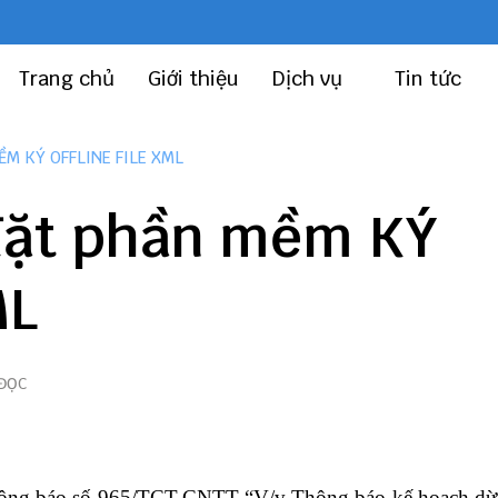
Trang chủ
Giới thiệu
Dịch vụ
Tin tức
M KÝ OFFLINE FILE XML
đặt phần mềm KÝ
ML
 ĐỌC
ông báo số 965/TCT-CNTT
“V/v Thông báo kế hoạch dừ