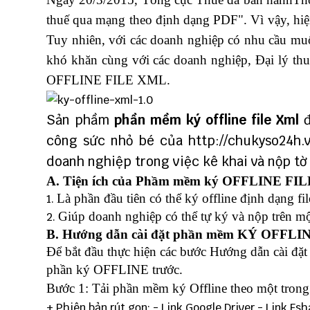
thuế qua mạng theo định dạng PDF". Vì vậy, hiệ
Tuy nhiên, với các doanh nghiệp có nhu cầu muốn 
khó khăn cùng với các doanh nghiệp, Đại lý th
OFFLINE FILE XML.
Sản phầm
phần mềm ký offline file Xml
đ
công sức nhỏ bé của
http://chukyso24h.
doanh nghiệp trong việc kê khai và nộp tờ
A. Tiện ích của Phầm mềm ký OFFLINE FI
Là phần đầu tiên có thể ký offline định dạng f
Giúp doanh nghiệp có thể tự ký và nộp trên một
B. Hướng dẫn cài đặt phần mềm KÝ OFFL
Để bắt đầu thực hiện các bước Hướng dẫn cài
phần ký OFFLINE trước.
Bước 1: Tải phần mềm ký Offline theo một trong
+ Phiên bản rút gọn: - Link
Google Driver
- Link
Fsh