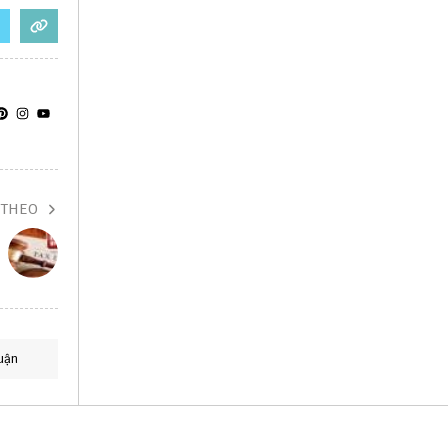
 THEO
uận