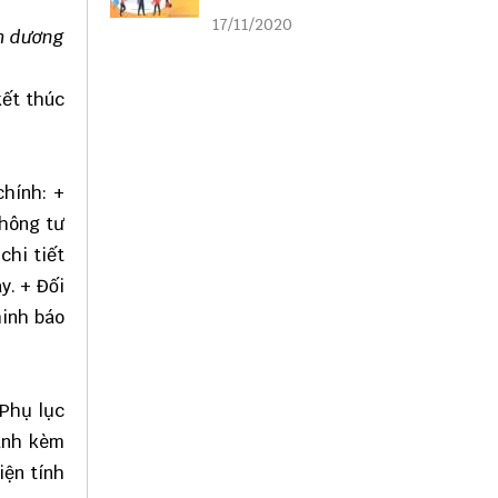
liên kết
17/11/2020
ăm dương
kết thúc
chính: +
Thông tư
chi tiết
y. + Đối
minh báo
 Phụ lục
hành kèm
iện tính