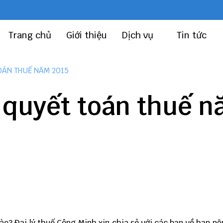
Trang chủ
Giới thiệu
Dịch vụ
Tin tức
OÁN THUẾ NĂM 2015
 quyết toán thuế 
ào? Đại lý thuế Công Minh xin chia sẻ với các bạn về hạn nộ