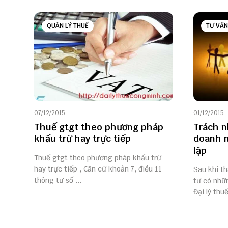
QUẢN LÝ THUẾ
TƯ VẤN
07/12/2015
01/12/2015
Thuế gtgt theo phương pháp
Trách n
khấu trừ hay trực tiếp
doanh n
lập
Thuế gtgt theo phương pháp khấu trừ
hay trực tiếp , Căn cứ khoản 7, điều 11
Sau khi th
thông tư số ...
tư có nhữn
Đại lý thuế