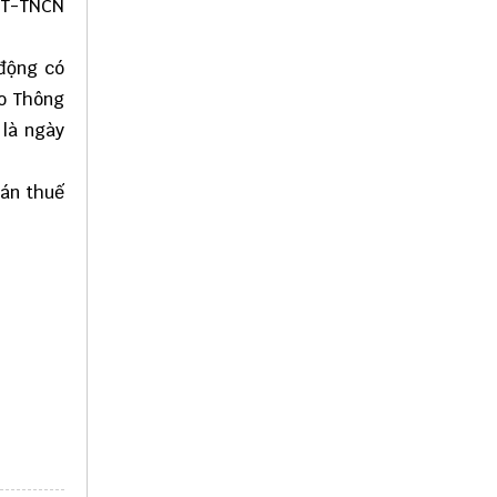
TT-TNCN
động có
eo Thông
 là ngày
oán thuế