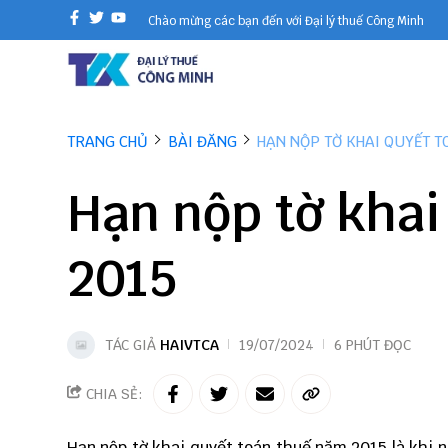
Chào mừng các bạn đến với Đại lý thuế Công Minh
TRANG CHỦ
BÀI ĐĂNG
HẠN NỘP TỜ KHAI QUYẾT T
Hạn nộp tờ khai
2015
TÁC GIẢ
HAIVTCA
19/07/2024
6 PHÚT ĐỌC
CHIA SẺ:
Hạn nộp tờ khai quyết toán thuế năm 2015 là khi n