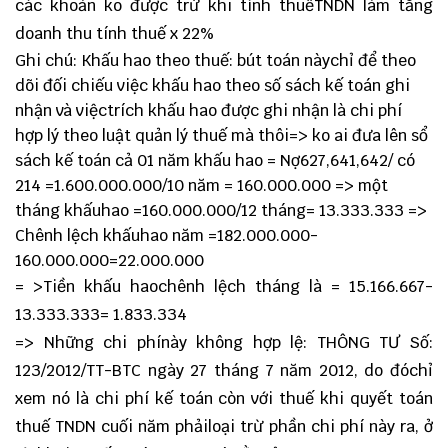
các khoản ko được trừ khi tính thuếTNDN làm tăng
doanh thu tính thuế x 22%
Ghi chú: Khấu hao theo thuế: bút toán nàychỉ để theo
dõi đối chiếu việc khấu hao theo số sách kế toán ghi
nhận và việctrích khấu hao được ghi nhận là chi phí
hợp lý theo luật quản lý thuế mà thôi=> ko ai đưa lên sổ
sách kế toán cả 01 năm khấu hao = Nợ627,641,642/ có
214 =1.600.000.000/10 năm = 160.000.000 => một
tháng khấuhao =160.000.000/12 tháng= 13.333.333 =>
Chênh lệch khấuhao năm =182.000.000-
160.000.000=22.000.000
= >Tiền khấu haochênh lệch tháng là = 15.166.667-
13.333.333= 1.833.334
=> Những chi phínày không hợp lệ: THÔNG TƯ Số:
123/2012/TT-BTC ngày 27 tháng 7 năm 2012, do đóchỉ
xem nó là chi phí kế toán còn với thuế khi quyết toán
thuế TNDN cuối năm phảiloại trừ phần chi phí này ra, ở