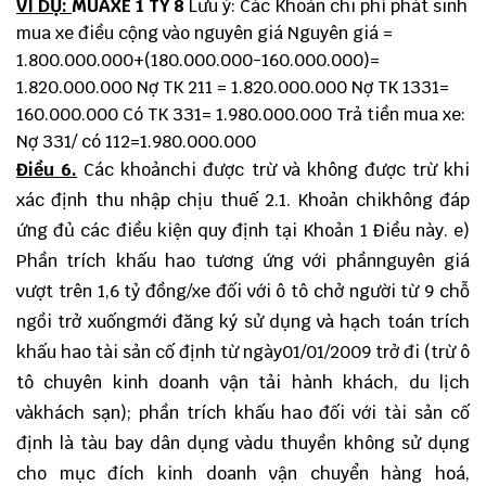
VÍ DỤ:
MUAXE 1 TỶ 8
Lưu ý: Các Khoản chi phí phát sinh
mua xe điều cộng vào nguyên giá Nguyên giá =
1.800.000.000+(180.000.000-160.000.000)=
1.820.000.000 Nợ TK 211 = 1.820.000.000 Nợ TK 1331=
160.000.000 Có TK 331= 1.980.000.000 Trả tiền mua xe:
Nợ 331/ có 112=1.980.000.000
Điều 6.
Các khoảnchi được trừ và không được trừ khi
xác định thu nhập chịu thuế 2.1. Khoản chikhông đáp
ứng đủ các điều kiện quy định tại Khoản 1 Điều này. e)
Phần trích khấu hao tương ứng với phầnnguyên giá
vượt trên 1,6 tỷ đồng/xe đối với ô tô chở người từ 9 chỗ
ngồi trở xuốngmới đăng ký sử dụng và hạch toán trích
khấu hao tài sản cố định từ ngày01/01/2009 trở đi (trừ ô
tô chuyên kinh doanh vận tải hành khách, du lịch
vàkhách sạn); phần trích khấu hao đối với tài sản cố
định là tàu bay dân dụng vàdu thuyền không sử dụng
cho mục đích kinh doanh vận chuyển hàng hoá,