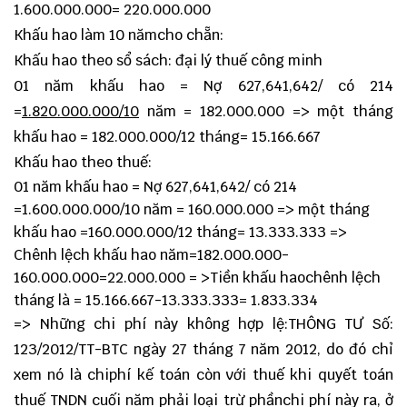
1.600.000.000= 220.000.000
Khấu hao làm 10 nămcho chẵn:
Khấu hao theo sổ sách: đại lý thuế công minh
01 năm khấu hao = Nợ 627,641,642/ có 214
=
1.820.000.000/10
năm = 182.000.000 => một tháng
khấu hao = 182.000.000/12 tháng= 15.166.667
Khấu hao theo thuế:
01 năm khấu hao = Nợ 627,641,642/ có 214
=
1.600.000.000/10
năm = 160.000.000 => một tháng
khấu hao =160.000.000/12 tháng= 13.333.333 =>
Chênh lệch khấu hao năm=182.000.000-
160.000.000=22.000.000 = >Tiền khấu haochênh lệch
tháng là = 15.166.667-13.333.333= 1.833.334
=> Những chi phí này không hợp lệ:THÔNG TƯ Số:
123/2012/TT-BTC ngày 27 tháng 7 năm 2012, do đó chỉ
xem nó là chiphí kế toán còn với thuế khi quyết toán
thuế TNDN cuối năm phải loại trừ phầnchi phí này ra, ở