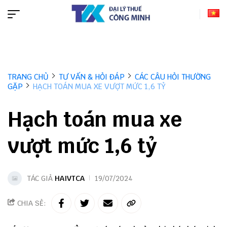
TRANG CHỦ
TƯ VẤN & HỎI ĐÁP
CÁC CÂU HỎI THƯỜNG
GẶP
HẠCH TOÁN MUA XE VƯỢT MỨC 1,6 TỶ
Hạch toán mua xe
vượt mức 1,6 tỷ
TÁC GIẢ
HAIVTCA
19/07/2024
CHIA SẺ: