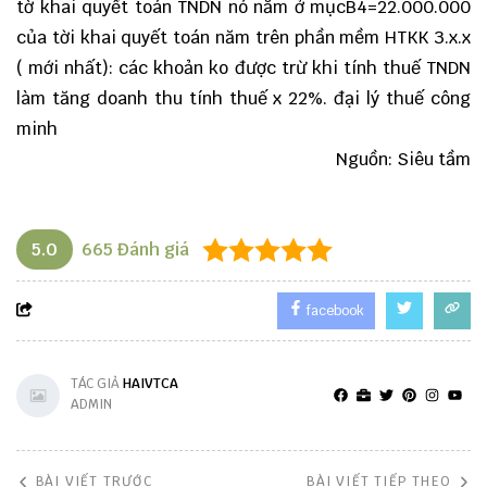
tờ khai quyết toán TNDN nó nằm ở mụcB4=22.000.000
của tời khai quyết toán năm trên phần mềm HTKK 3.x.x
( mới nhất): các khoản ko được trừ khi tính thuế TNDN
làm tăng doanh thu tính thuế x 22%. đại lý thuế công
minh
Nguồn: Siêu tầm
5.0
665
Đánh giá
facebook
TÁC GIẢ
HAIVTCA
ADMIN
BÀI VIẾT TRƯỚC
BÀI VIẾT TIẾP THEO