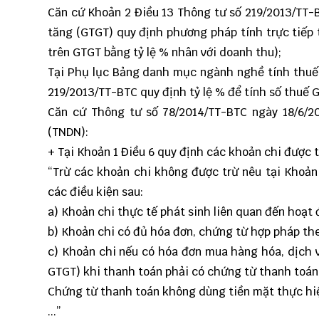
Căn cứ Khoản 2 Điều 13 Thông tư số 219/2013/TT-B
tăng (GTGT) quy định phương pháp tính trực tiếp 
trên GTGT bằng tỷ lệ % nhân với doanh thu);
Tại Phụ lục Bảng danh mục ngành nghề tính thuế
219/2013/TT-BTC quy định tỷ lệ % để tính số thuế 
Căn cứ Thông tư số 78/2014/TT-BTC ngày 18/6/2
(TNDN):
+ Tại Khoản 1 Điều 6 quy định các khoản chi được t
“Trừ các khoản chi không được trừ nêu tại Khoản 
các điều kiện sau:
a) Khoản chi thực tế phát sinh liên quan đến hoạt
b) Khoản chi có đủ hóa đơn, chứng từ hợp pháp the
c) Khoản chi nếu có hóa đơn mua hàng hóa, dịch vụ
GTGT) khi thanh toán phải có chứng từ thanh toán
Chứng từ thanh toán không dùng tiền mặt thực hiện
...”