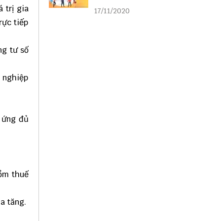
liên kết
 trị gia
17/11/2020
rực tiếp
ng tư số
 nghiệp
ứng đủ
gồm thuế
a tăng.