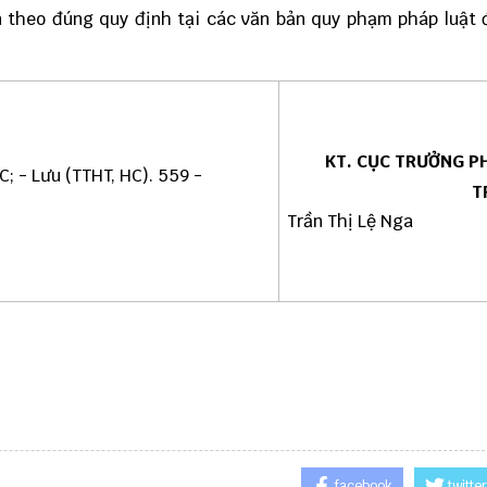
n theo đúng quy định tại các văn bản quy phạm pháp luật
KT. CỤC TRƯỞNG P
C; - Lưu (TTHT, HC). 559 -
T
Trần Thị Lệ Nga
facebook
twitter