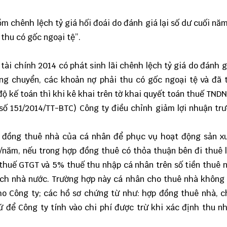
 chênh lệch tỷ giá hối đoái do đánh giá lại số dư cuối năm 
 thu có gốc ngoại tệ”.
tài chính 2014 có phát sinh lãi chênh lệch tỷ giá do đánh gi
ang chuyển, các khoản nợ phải thu có gốc ngoại tệ và đã 
ộ kế toán thì khi kê khai trên tờ khai quyết toán thuế TND
ố 151/2014/TT-BTC) Công ty điều chỉnh giảm lợi nhuận tr
p đồng thuê nhà của cá nhân để phục vụ hoạt động sản x
g/năm, nếu trong hợp đồng thuê có thỏa thuận bên đi thuê 
thuế GTGT và 5% thuế thu nhập cá nhân trên số tiền thuê 
ách nhà nước. Trường hợp này cá nhân cho thuê nhà không
ho Công ty; các hồ sơ chứng từ như: hợp đồng thuê nhà, 
ứ để Công ty tính vào chi phí được trừ khi xác định thu n