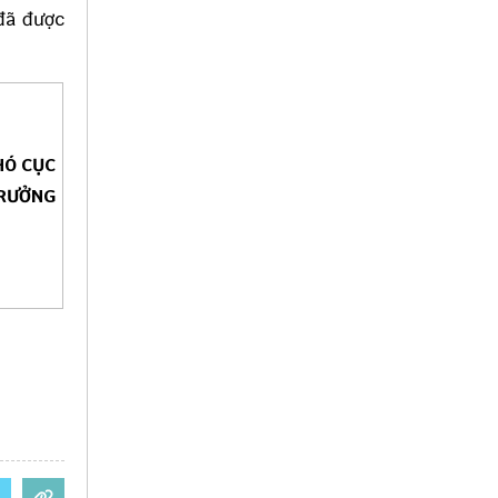
 đã được
HÓ CỤC
RƯỞNG