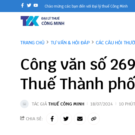
Chào mừng các bạn đến với Đại lý thuế Công Minh
TRANG CHỦ
TƯ VẤN & HỎI ĐÁP
CÁC CÂU HỎI THƯ
Công văn số 26
Thuế Thành phố
TÁC GIẢ
THUẾ CÔNG MINH
18/07/2024
10 PHÚ
CHIA SẺ: