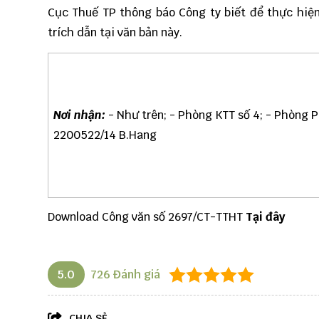
Cục Thuế TP thông báo Công ty biết để thực hiệ
trích dẫn tại văn bản này.
Nơi nhận:
- Như trên; - Phòng KTT số 4; - Phòng P
2200522/14 B.Hang
Download Công văn số 2697/CT-TTHT
Tại đây
5.0
726
Đánh giá
CHIA SẺ