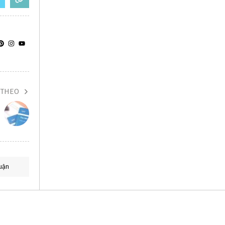
 THEO
uận