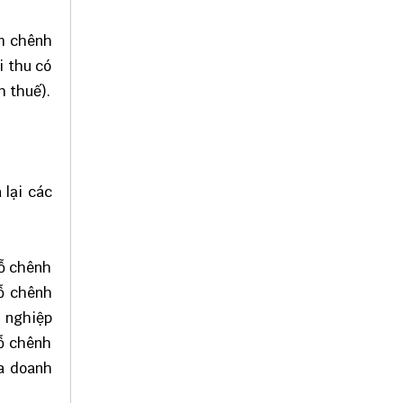
ồm chênh
i thu có
h thuế).
 lại các
lỗ chênh
lỗ chênh
h nghiệp
lỗ chênh
ủa doanh