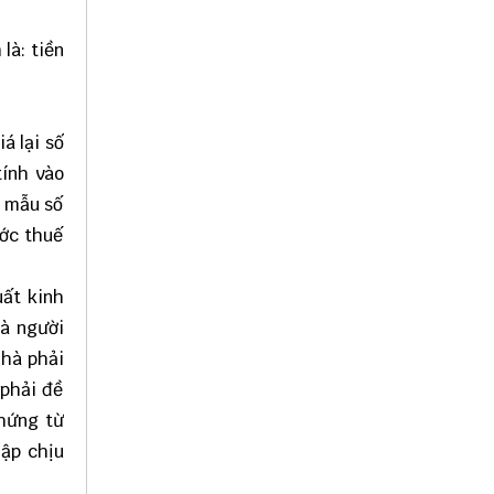
là: tiền
á lại số
tính vào
N mẫu số
ước thuế
uất kinh
là người
nhà phải
 phải đề
chứng từ
hập chịu