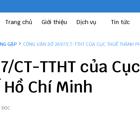
Trang chủ
Giới thiệu
Dịch vụ
Tin tức
ỜNG GẶP
CÔNG VĂN SỐ 2697/CT-TTHT CỦA CỤC THUẾ THÀNH PH
97/CT-TTHT của Cụ
 Hồ Chí Minh
T ĐỌC