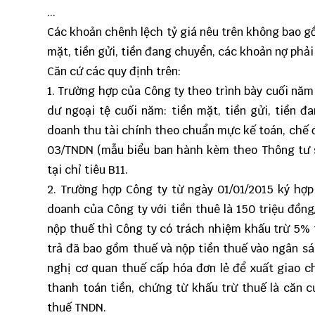
...
Các khoản chênh lệch tỷ giá nêu trên không bao gồm
mặt, tiền gửi, tiền đang chuyển, các khoản nợ phải
Căn cứ các quy định trên:
1. Trường hợp của Công ty theo trình bày cuối năm 
dư ngoại tệ cuối năm: tiền mặt, tiền gửi, tiền đ
doanh thu tài chính theo chuẩn mực kế toán, chế đ
03/TNDN (mẫu biểu ban hành kèm theo Thông tư s
tại chỉ tiêu B11.
2. Trường hợp Công ty từ ngày 01/01/2015 ký hợ
doanh của Công ty với tiền thuê là 150 triệu đồn
nộp thuế thì Công ty có trách nhiệm khấu trừ 5% 
trả đã bao gồm thuế và nộp tiền thuế vào ngân s
nghị cơ quan thuế cấp hóa đơn lẻ để xuất giao c
thanh toán tiền, chứng từ khấu trừ thuế là căn c
thuế TNDN.