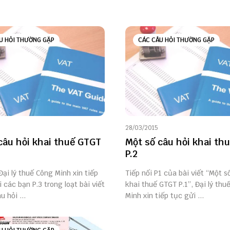
U HỎI THƯỜNG GẶP
CÁC CÂU HỎI THƯỜNG GẶP
28/03/2015
câu hỏi khai thuế GTGT
Một số câu hỏi khai th
P.2
ại lý thuế Công Minh xin tiếp
Tiếp nối P1 của bài viết “Một s
i các bạn P.3 trong loạt bài viết
khai thuế GTGT P.1”, Đại lý thu
 hỏi ...
Minh xin tiếp tục gửi ...