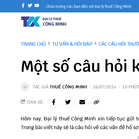
Chào mừng các bạn đến với Đại lý thuế Công Minh
TRANG CHỦ
TƯ VẤN & HỎI ĐÁP
CÁC CÂU HỎI THƯ
Một số câu hỏi 
TÁC GIẢ
THUẾ CÔNG MINH
16/07/2024
10 PHÚ
CHIA SẺ:
Hôm nay, Đại lý thuế Công Minh xin tiếp tục gửi t
Trong bài viết này sẽ là câu hỏi về các vấn đề hồ s