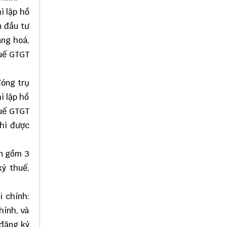
ì lập hồ
n đầu tư
àng hoá,
huế GTGT
đóng trụ
ì lập hồ
huế GTGT
thì được
án gồm 3
ký thuế,
i chính:
hính, và
 đăng ký