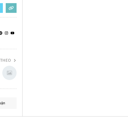
 THEO
uận