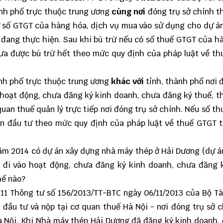
hành phố trực thuộc trung ương
cùng nơi
đóng trụ sở chính th
rừ số GTGT của hàng hóa, dịch vụ mua vào sử dụng cho dự á
đang thực hiện. Sau khi bù trừ nếu có số thuế GTGT của h
ưa được bù trừ hết theo mức quy định của pháp luật về t
hành phố trực thuộc trung ương
khác với
tỉnh, thành phố nơi 
 hoạt động, chưa đăng ký kinh doanh, chưa đăng ký thuế, th
quan thuế quản lý trực tiếp nơi đóng trụ sở chính. Nếu số t
n đầu tư theo mức quy định của pháp luật về thuế GTGT 
 năm 2014 có dự án xây dựng nhà máy thép ở Hải Dương (dự 
a đi vào hoạt động, chưa đăng ký kinh doanh, chưa đăng 
hế nào?
 11 Thông tư số 156/2013/TT-BTC ngày 06/11/2013 của Bộ Tà
 đầu tư và nộp tại cơ quan thuế Hà Nội - nơi đóng trụ sở c
à Nội. Khi Nhà máy thép Hải Dương đã đăng ký kinh doanh,