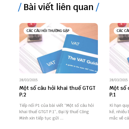
Bài viết liên quan
CÁC CÂU HỎI THƯỜNG GẶP
CÁC CÂ
28/03/2015
28/03/2015
Một số câu hỏi khai thuế GTGT
Một số 
P.2
P.1
Tiếp nối P1 của bài viết “Một số câu hỏi
Kì hạn qu
khai thuế GTGT P.1”, Đại lý thuế Công
kề, nhiều
Minh xin tiếp tục gửi ...
mắc về các