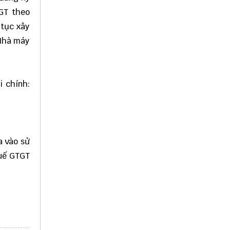
TGT theo
 tục xây
 Nhà máy
i chính:
a vào sử
huế GTGT