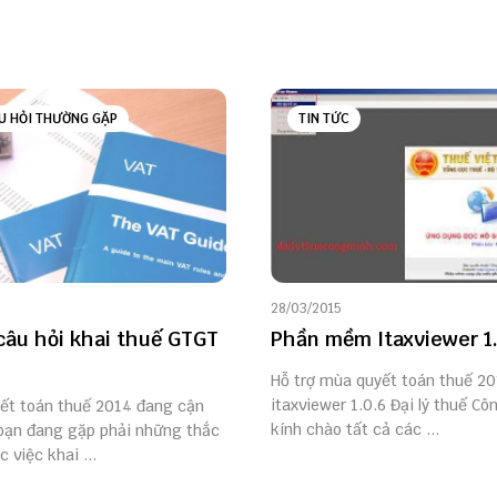
U HỎI THƯỜNG GẶP
TIN TỨC
28/03/2015
câu hỏi khai thuế GTGT
Phần mềm Itaxviewer 1
Hỗ trợ mùa quyết toán thuế 20
itaxviewer 1.0.6 Đại lý thuế Cô
yết toán thuế 2014 đang cận
kính chào tất cả các ...
 bạn đang gặp phải những thắc
 việc khai ...