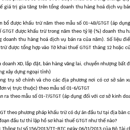
ế giá trị gia tăng trên tổng doanh thu hàng hoá dịch vụ bá
ân bổ được khấu trừ năm theo mẫu số 01-4B/GTGT (áp dụng
uế GTGT được khấu trừ trong năm theo tỷ lệ (%) doanh thu 
ổng doanh thu hàng hoá dịch vụ bán ra của năm). Số liệu đi
trừ được tổng hợp vào Tờ khai thuế GTGT tháng 12 hoặc c
 doanh XD, lắp đặt, bán hàng vãng lai, chuyển nhượng bất 
ng xây dựng ngoại tỉnh)
g trụ sở chính và cho các địa phương nơi có cơ sở sản x
đơn vị trực thuộc) theo mẫu số 01-6/GTGT
án ra theo mẫu số 01-7/GTGT (áp dụng đối với cơ sở kinh do
GT theo phương pháp khấu trừ có dự án đầu tư tại địa bàn c
đoạn đầu tư thì lập hồ sơ khai thuế GTGT như thế nào?
11 Thông tư số 156/2013/TT-BTC ngày 06/11/2013 của Bộ Tài c