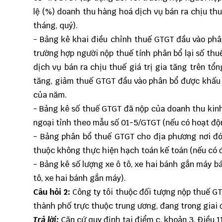
lệ (%) doanh thu hàng hoá dịch vụ bán ra chịu thu
tháng, quý).
- Bảng kê khai điều chỉnh thuế GTGT đầu vào ph
trường hợp người nộp thuế tính phân bổ lại số th
dịch vụ bán ra chịu thuế giá trị gia tăng trên t
tăng, giảm thuế GTGT đầu vào phân bổ được khấu 
của năm.
- Bảng kê số thuế GTGT đã nộp của doanh thu kinh
ngoại tỉnh theo mẫu số 01-5/GTGT (nếu có hoạt độ
- Bảng phân bổ thuế GTGT cho địa phương nơi đón
thuộc không thực hiện hạch toán kế toán (nếu có 
- Bảng kê số lượng xe ô tô, xe hai bánh gắn máy b
tô, xe hai bánh gắn máy).
Câu hỏi 2:
Công ty tôi thuộc đối tượng nộp thuế GT
thành phố trực thuộc trung ương, đang trong giai 
Trả lời:
Căn cứ quy định tại điểm c, khoản 3, Điều 