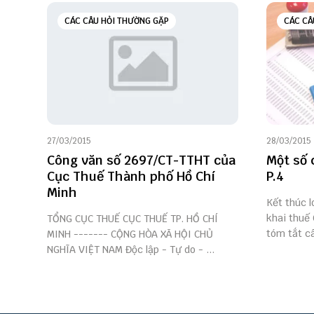
CÁC CÂU HỎI THƯỜNG GẶP
CÁC CÂ
27/03/2015
28/03/2015
Công văn số 2697/CT-TTHT của
Một số 
Cục Thuế Thành phố Hồ Chí
P.4
Minh
Kết thúc l
khai thuế 
TỔNG CỤC THUẾ CỤC THUẾ TP. HỒ CHÍ
tóm tắt câu
MINH ------- CỘNG HÒA XÃ HỘI CHỦ
NGHĨA VIỆT NAM Độc lập - Tự do - ...