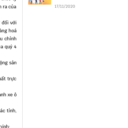
liên kết
n ra của
17/11/2020
 đối với
hàng hoá
ều chỉnh
ủa quý 4
động sản
uất trực
anh xe ô
ác tỉnh,
hính: