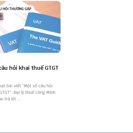
U HỎI THƯỜNG GẶP
câu hỏi khai thuế GTGT
oạt bài viết “Một số câu hỏi
GTGT”. Đại lý thuế Công Minh
 trả lời ...