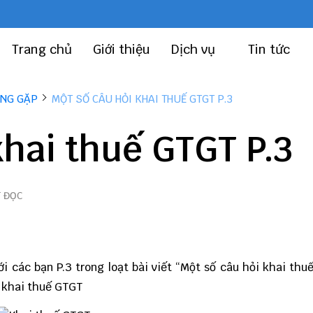
Trang chủ
Giới thiệu
Dịch vụ
Tin tức
ỜNG GẶP
MỘT SỐ CÂU HỎI KHAI THUẾ GTGT P.3
khai thuế GTGT P.3
T ĐỌC
ới các bạn P.3 trong loạt bài viết “Một số câu hỏi khai thu
ơ khai thuế GTGT