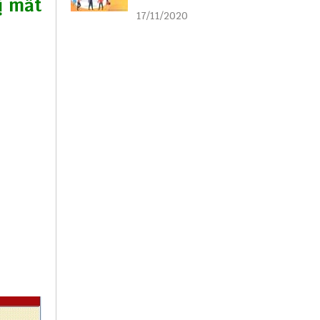
ị mất
liên kết
17/11/2020