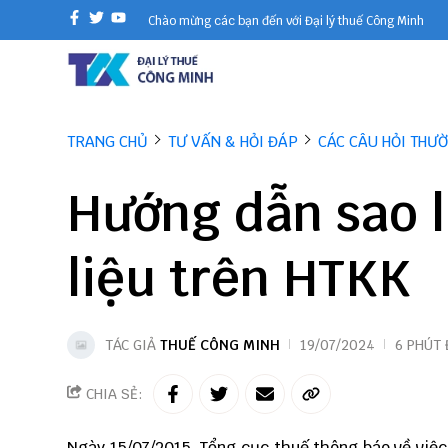
Chào mừng các bạn đến với Đại lý thuế Công Minh
TRANG CHỦ
TƯ VẤN & HỎI ĐÁP
CÁC CÂU HỎI THƯ
Hướng dẫn sao l
liệu trên HTKK
TÁC GIẢ
THUẾ CÔNG MINH
19/07/2024
6 PHÚT
CHIA SẺ:
Ngày 15/07/2015, Tổng cục thuế thông báo về vi