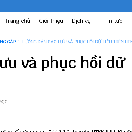
Trang chủ
Giới thiệu
Dịch vụ
Tin tức
ỜNG GẶP
HƯỚNG DẪN SAO LƯU VÀ PHỤC HỒI DỮ LIỆU TRÊN HT
ưu và phục hồi dữ
 ĐỌC
ệc nâng cấp ứng dụng
HTKK 3.3.2
thay cho HTKK 3.3.1. Khi đ