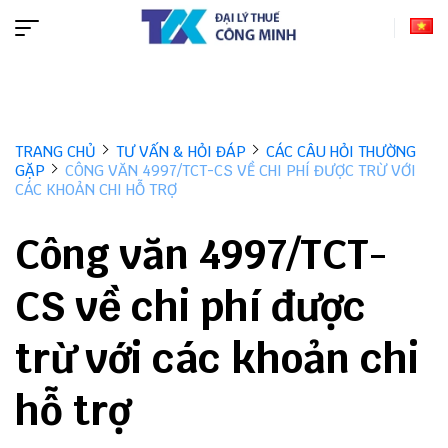
TRANG CHỦ
TƯ VẤN & HỎI ĐÁP
CÁC CÂU HỎI THƯỜNG
GẶP
CÔNG VĂN 4997/TCT-CS VỀ CHI PHÍ ĐƯỢC TRỪ VỚI
CÁC KHOẢN CHI HỖ TRỢ
Công văn 4997/TCT-
CS về chi phí được
trừ với các khoản chi
hỗ trợ