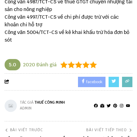
Công văn 4987/TCT-CS về thuế GTGT chuyển nhượng tài
sản cho nông nghiệp
Công văn 4997/TCT-CS về chi phí được trừ với các
khoản chi hỗ trợ
Công văn 5004/TCT-CS về kê khai khấu trừ hóa đơn bỏ
sót
5.0
2020
Đánh giá
facebook
TÁC GIẢ
THUẾ CÔNG MINH
ADMIN
BÀI VIẾT TRƯỚC
BÀI VIẾT TIẾP THEO