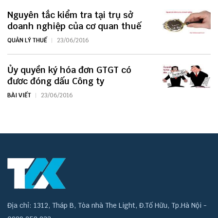
Nguyên tắc kiểm tra tại trụ sở
doanh nghiệp của cơ quan thuế
QUẢN LÝ THUẾ
23/06/2016
Ủy quyền ký hóa đơn GTGT có
đươc đóng dấu Công ty
BÀI VIẾT
23/06/2016
Địa chỉ: 1312, Tháp B, Tòa nhà The Light, Đ.Tố Hữu, Tp.Hà Nội -