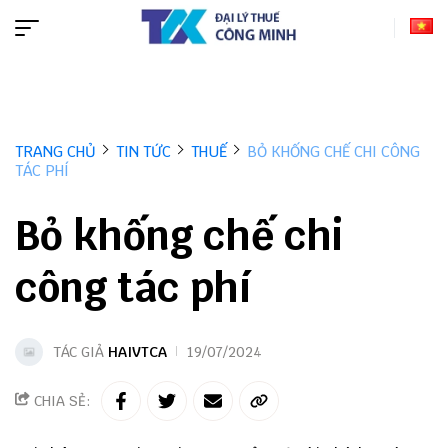
TRANG CHỦ
TIN TỨC
THUẾ
BỎ KHỐNG CHẾ CHI CÔNG
TÁC PHÍ
Bỏ khống chế chi
công tác phí
TÁC GIẢ
HAIVTCA
19/07/2024
CHIA SẺ: