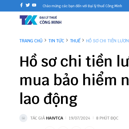
Chào mừng các bạn đến với Đại lý thuế Công Minh
TRANG CHỦ
TIN TỨC
THUẾ
HỒ SƠ CHI TIỀN LƯƠ
Hồ sơ chi tiền l
mua bảo hiểm n
lao động
TÁC GIẢ
HAIVTCA
19/07/2024
8 PHÚT ĐỌC