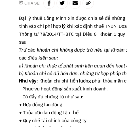
CHIA SẺ:
Đại lý thuế Công Minh
xin được chia sẻ để những 
tính vào chi phí hợp lý khi xác định thuế TNDN. D
Thông tư 78/2014/TT-BTC tại Điều 6, Khoản 1 quy
sau:
Trừ các khoản chi không được trừ nêu tại Khoản 2
các điều kiện sau:
a) Khoản chi thực tế phát sinh liên quan đến hoạ
b) Khoản chi có đủ hóa đơn, chứng từ hợp pháp th
Như vậy:
Khoản chi phí tiền lương phải thỏa mãn c
- Phục vụ hoạt động sản xuất kinh doanh.
- Có đầy đủ chứng từ như sau:
+ Hợp đồng lao động.
+ Thỏa ước lao động tập thể
+ Quy chế tài chính của công ty.