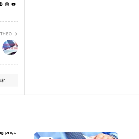
 THEO
uận