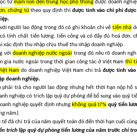
học từ
mầm non đến trung học phổ thông
được doanh nghiệp
ơn, chứng từ
theo quy định thì
được tính vào chi phí được
iệp.
với người lao động trong đó có ghi khoản chi về
tiền nhà
d
 có tính chất tiền lương, tiền công và có đầy đủ hoá đơn, 
khi xác định thu nhập chịu thuế thu nhập doanh nghiệp.
g với
doanh nghiệp nước ngoài
trong đó nêu rõ doanh ngh
n gia nước ngoài trong thời gian công tác ở Việt Nam
thì t
Việt Nam
do doanh nghiệp Việt Nam chi trả
được tính vào
hập doanh nghiệp.
p phải trả cho người lao động nhưng hết thời hạn nộp hồ 
anh nghiệp có trích lập quỹ dự phòng để bổ sung vào quỹ ti
doanh nghiệp quyết định nhưng
không quá 17%
quỹ tiền lư
ong năm).
c tế đã chi trả của năm quyết toán đó đến thời hạn cuối cùn
ền trích lập quỹ dự phòng tiền lương của năm trước chi t