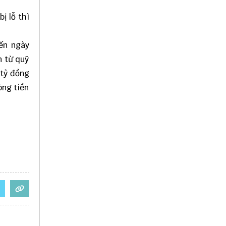
ị lỗ thì
đến ngày
n từ quỹ
 tỷ đồng
òng tiền