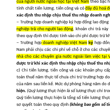
của người nước ngoài học tại Việt Nam
theo bậc 
tính chất tiền lương, tiền công và có
đầy đủ hoá đ
xác định thu nhập chịu thuế thu nhập doanh ngh
– Trường hợp doanh nghiệp ký hợp đồng lao động 
nghiệp trả cho người lao động
, khoản chi trả này
theo quy định thì được tính vào chi phí được trừ 
– Trường hợp
doanh nghiệp Việt Nam
ký
hợp đồn
Nam phải chịu các chi phí về chỗ ở cho các chuyê
nhà cho các chuyên gia nước ngoài làm việc tại 
được trừ khi xác định thu nhập chịu thuế thu n
c) Chi tiền lương, tiền công và các khoản phụ cấ
toán thuế năm thực tế chưa chi trừ trường hợp do
của năm sau liền kề. Mức dự phòng hàng năm do 
hiện.
(Quỹ lương thực hiện là số lương thực chi tr
Quỹ tiền lương thực hiện là tổng số tiền lương thự
sơ quyết toán theo quy định
(không bao gồm số ti