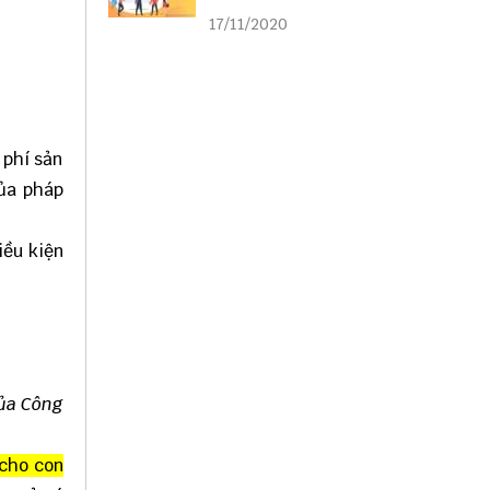
liên kết
17/11/2020
 phí sản
của pháp
iều kiện
của Công
 cho con