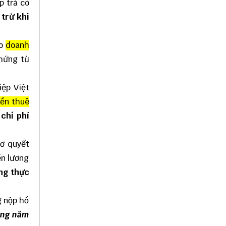
 trả có
 trừ khi
o
doanh
chứng từ
iệp Việt
iền thuê
 chi phí
sơ quyết
ền lương
ơng thực
g nộp hồ
rong năm