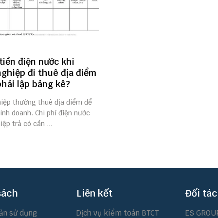
tiền điện nước khi
ghiệp đi thuê địa điểm
hải lập bảng kê?
iệp thường thuê địa điểm để
inh doanh. Chi phí điện nước
ệp trả có cần ...
sách
Liên kết
Đối tác
ản sử dụng
Dịch vụ kiểm toán BTCT
ES GROU