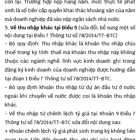
còn lại. Trường hợp nộp hàng năm, mức thực tế phát
sinh là số tiền cấp quyền khai thác khoáng sản của năm
mà doanh nghiệp đã vào nộp ngân sách nhà nước.
Về thu nhập khác tại
Điều
5
(sửa đổi, bổ sung một số
nội dung tại Điều 7 Thông tư số 78/2014/TT-BTC)
- Bỏ quy định: Thu nhập khác là khoản thu nhập chịu
thuế trong kỳ tính thuế mà khoản thu nhập này không
thuộc các ngành nghề, lĩnh vực kinh doanh ghi trong
đăng ký kinh doanh của doanh nghiệp được hướng dẫn
tại đoạn 1 Điều 7 Thông tư số 78/2014/TT-BTC.
- Bỏ quy định khoản thu nhập từ dự án đầu tư ở nước
ngoài khi chuyển về nước được coi là khoản thu nhập
khác.
- Về thu nhập từ chênh lệch tỷ giá tại Khoản 9 Điều 7
Thông tư số 78/2014/TT-BTC sửa đổi nội dung sau:
+ Khoản chênh lệch tỷ giá phát sinh trong kỳ không liên
quan trực tiếp đến doanh thu, chi phí của hoạt động