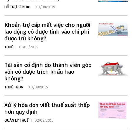
HỖ TRỢ KÊ KHAI
07/08/2015
Khoản trợ cấp mất việc cho người
lao động có được tính vào chi phí
được trừ không?
THUẾ
01/08/2015
Tài sản cố định do thành viên góp
vốn có được trích khấu hao
không?
THUẾ TNDN
04/08/2015
Xử lý hóa đơn viết thuế suất thấp
hơn quy định
QUẢN LÝ THUẾ
02/08/2015