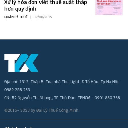
Xử lý hóa đơn viết thuế suất thấp
hơn quy định
QUẢN LÝ THUẾ
02/08/2015
Địa chỉ: 1312, Tháp B, Tòa nhà The Light, Đ.Tố Hữu, Tp.Hà Nội -
0989 258 233
CN: 52 Nguyễn Thị Nhung, TP Thủ Đức, TPHCM - 0901 880 768
©2015- 2023 by Đại Lý Thuế Công Minh.