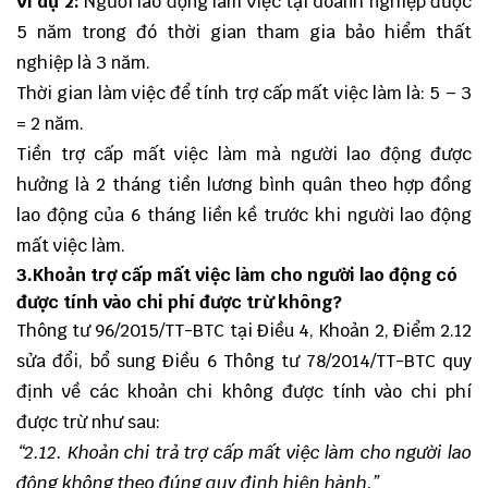
Ví dụ 2:
Người lao động làm việc tại doanh nghiệp được
5 năm trong đó thời gian tham gia bảo hiểm thất
nghiệp là 3 năm.
Thời gian làm việc để tính trợ cấp mất việc làm là: 5 – 3
= 2 năm.
Tiền trợ cấp mất việc làm mà người lao động được
hưởng là 2 tháng tiền lương bình quân theo hợp đồng
lao động của 6 tháng liền kề trước khi người lao động
mất việc làm.
3.Khoản trợ cấp mất việc làm cho người lao động có
được tính vào chi phí được trừ không?
Thông tư 96/2015/TT-BTC tại Điều 4, Khoản 2, Điểm 2.12
sửa đổi, bổ sung Điều 6 Thông tư 78/2014/TT-BTC quy
định về các khoản chi không được tính vào chi phí
được trừ như sau:
“
2.1
2
.
K
hoản chi trả trợ cấp mất việc làm cho người lao
động không theo đúng
quy định
hiện hành.
”