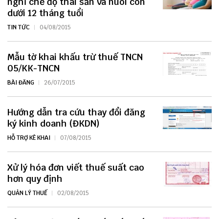
nghỉ chế độ thai sản và nuôi con
dưới 12 tháng tuổi
TIN TỨC
04/08/2015
Mẫu tờ khai khấu trừ thuế TNCN
05/KK-TNCN
BÀI ĐĂNG
26/07/2015
Hướng dẫn tra cứu thay đổi đăng
ký kinh doanh (ĐKDN)
HỖ TRỢ KÊ KHAI
07/08/2015
Xử lý hóa đơn viết thuế suất cao
hơn quy định
QUẢN LÝ THUẾ
02/08/2015