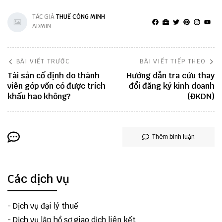
TÁC GIẢ
THUẾ CÔNG MINH
ADMIN
BÀI VIẾT TRƯỚC
BÀI VIẾT TIẾP THEO
Tài sản cố định do thành
Hướng dẫn tra cứu thay
viên góp vốn có được trích
đổi đăng ký kinh doanh
khấu hao không?
(ĐKDN)
Thêm bình luận
Các dịch vụ
-
Dịch vụ đại lý thuế
-
Dịch vụ lập hồ sơ giao dịch liên kết