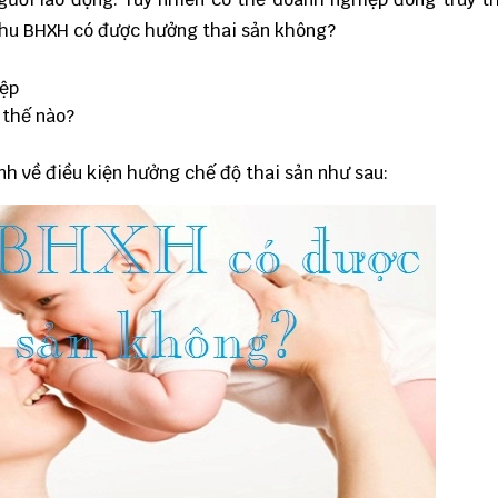
 thu BHXH có được hưởng thai sản không?
iệp
 thế nào?
nh về điều kiện hưởng chế độ thai sản như sau: