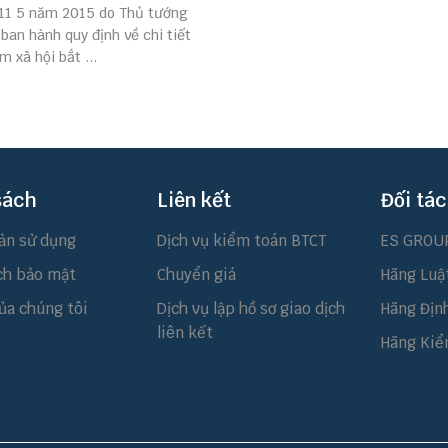
 11 5 năm 2015 do Thủ tướng
ban hành quy định về chi tiết
m xã hội bắt ...
sách
Liên kết
Đối tác
ản sử dụng
Dịch vụ kiểm toán BTCT
ES GROU
ch bảo mật
Chuyển giá
Hãng Luậ
ủa chúng tôi
Dịch vụ lập hồ sơ giao dịch
Hãng Địn
liên kết
Hãng Kiể