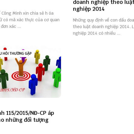
doanh nghiệp theo luậ
nghiệp 2014
ế Công Minh xin chia sẻ h óa
tử có mã xác thực của cơ quan
Những quy định về con dấu do
 đơn xác ...
theo luật doanh nghiệp 2014. 
nghiệp 2014 có nhiều ...
U HỎI THƯỜNG GẶP
nh 115/2015/NĐ-CP áp
o những đối tượng