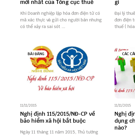
mới nhất của Tổng cục thuế
gì
Khi Doanh nghiệp lập hóa đơn điện tử có
Đại lý thu
mã xác thực và gửi cho người bán nhưng
đơn điện 
có thể xảy ra sai sót ...
thuế ( hóa
BÀI ĐĂNG
CÁC CÂ
11/11/2015
11/11/2015
Nghị định 115/2015/NĐ-CP về
Nghị đị
bảo hiểm xã hội bắt buộc
dụng ch
nào?
Ngày 11 tháng 11 năm 2015, Thủ tướng