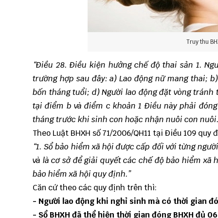
Truy thu BH
“Điều 28. Điều kiện hưởng chế độ thai sản
1. Ng
trường hợp sau đây:
a) Lao động nữ mang thai;
b)
bốn tháng tuổi;
d) Người lao động đặt vòng tránh t
tại điểm b và điểm c khoản 1 Điều này phải đóng 
tháng trước khi sinh con hoặc nhận nuôi con nuôi
Theo Luật BHXH số 71/2006/QH11 tại Điều 109 quy đ
“1. Sổ bảo hiểm xã hội được cấp đối với từng ngườ
và là cơ sở để giải quyết các chế độ bảo hiểm xã
bảo hiểm xã hội quy định.”
Căn cứ theo các quy định trên thì:
- Người lao động khi nghỉ sinh mà có thời gian đ
- Sổ BHXH đã thể hiện thời gian đóng BHXH đủ 06 