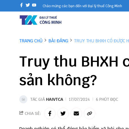
Chào mừng các bạn đến với Đại lý thuế Công Minh
TRANG CHỦ
BÀI ĐĂNG
TRUY THU BHXH CÓ ĐƯỢC 
Truy thu BHXH 
sản không?
TÁC GIẢ
HAIVTCA
17/07/2024
6 PHÚT ĐỌC
CHIA SẺ:
Doanh nghiệp có thể đóng bảo hiểm xã hội cho n