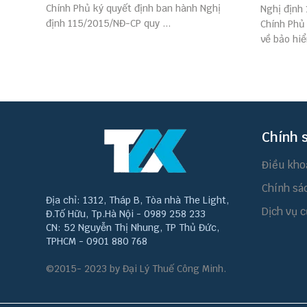
Chính Phủ ký quyết định ban hành Nghị
Nghị định
định 115/2015/NĐ-CP quy ...
Chính Phủ 
về bảo hiể
Chính 
Điều kho
Chính sá
Địa chỉ: 1312, Tháp B, Tòa nhà The Light,
Dịch vụ c
Đ.Tố Hữu, Tp.Hà Nội - 0989 258 233
CN: 52 Nguyễn Thị Nhung, TP Thủ Đức,
TPHCM - 0901 880 768
©2015- 2023 by Đại Lý Thuế Công Minh.