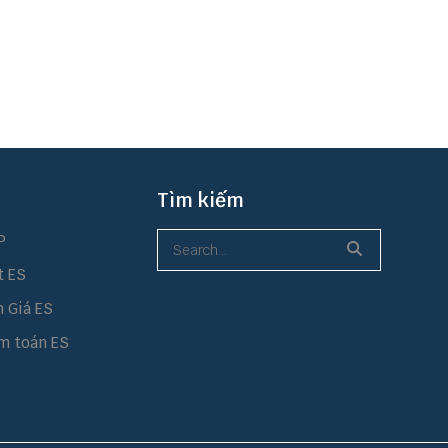
Tìm kiếm
P
t ES
h Giá ES
m toán ES