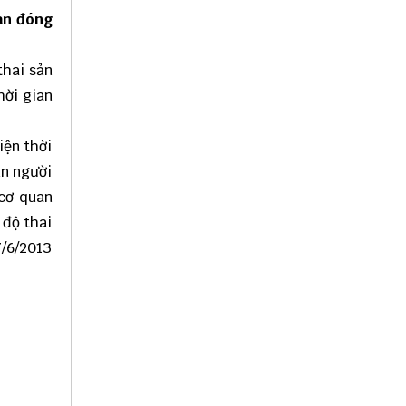
ian đóng
thai sản
hời gian
iện thời
ẫn người
 cơ quan
 độ thai
7/6/2013