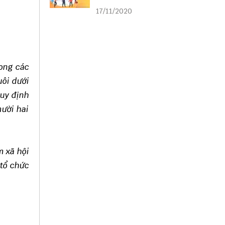
liên kết
17/11/2020
rong các
uôi dưới
quy định
mười hai
m xã hội
 tổ chức