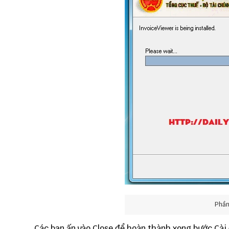
Phần
Các bạn ấn vào Close để hoàn thành xong bước Cà