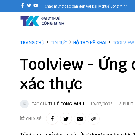
Chào mừng các bạn đến với Đại lý thuế Công Minh
TRANG CHỦ
TIN TỨC
HỖ TRỢ KÊ KHAI
TOOLVIEW
Toolview - Ứng
xác thực
TÁC GIẢ
THUẾ CÔNG MINH
19/07/2024
4 PHÚT
CHIA SẺ:
Tổng cục thuế cho ra mắt Ứng dụng xem hóa đơn