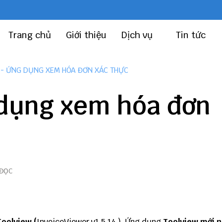
Trang chủ
Giới thiệu
Dịch vụ
Tin tức
 - ỨNG DỤNG XEM HÓA ĐƠN XÁC THỰC
 dụng xem hóa đơn
 ĐỌC
Toolview
(
InvoiceViewer
v1.5.14 ), Ứng dụng
Toolview mới n