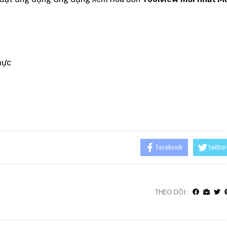
hực
facebook
twitter
THEO DÕI: