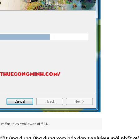
 mềm InvoiceViewer v1.5.14
i đặt ứng dụng Ứng dụng xem hóa đơn
Toolview mới nhất
Mờ