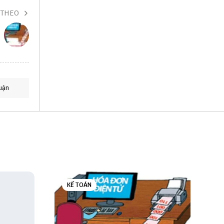
 THEO
uận
KẾ TOÁN